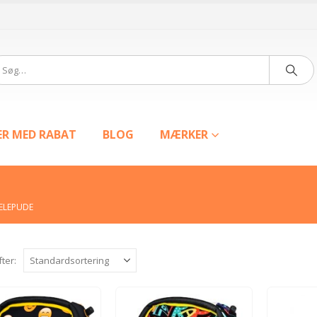
ER MED RABAT
BLOG
MÆRKER
ELEPUDE
fter: