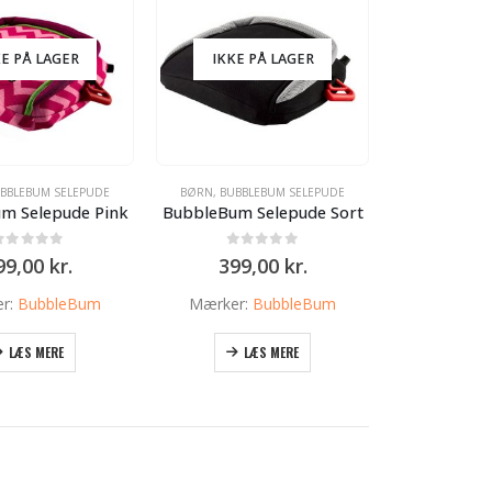
KE PÅ LAGER
IKKE PÅ LAGER
BBLEBUM SELEPUDE
BØRN
,
BUBBLEBUM SELEPUDE
m Selepude Pink
BubbleBum Selepude Sort
0
ud af 5
0
ud af 5
99,00
kr.
399,00
kr.
r:
BubbleBum
Mærker:
BubbleBum
LÆS MERE
LÆS MERE