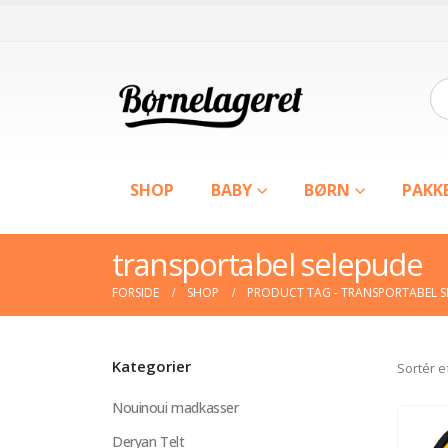
SHOP
BABY
BØRN
PAKK
transportabel selepude
FORSIDE
SHOP
PRODUCT TAG -
TRANSPORTABEL S
Kategorier
Sortér e
Nouinoui madkasser
Deryan Telt