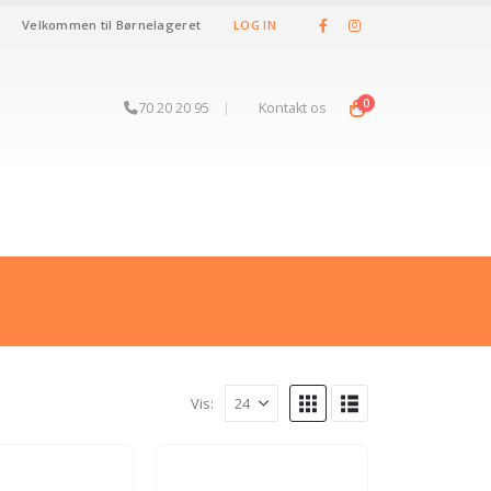
Velkommen til Børnelageret
LOG IN
0
70 20 20 95
|
Kontakt os
Vis: