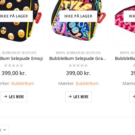
IKKE PÅ LAGER
IKKE PÅ LAGER
IK
N
,
BUBBLEBUM SELEPUDE
BØRN
,
BUBBLEBUM SELEPUDE
BØRN
,
BU
Bum Selepude Emoji
BubbleBum Selepude Graffiti
BubbleBu
0
ud af 5
0
ud af 5
399,00
kr.
399,00
kr.
3
rker:
BubbleBum
Mærker:
BubbleBum
Mærke
LÆS MERE
LÆS MERE