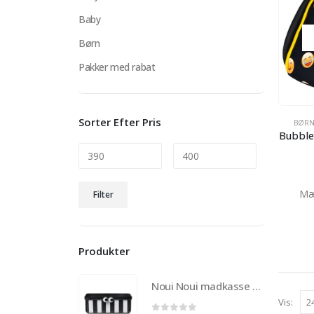
Baby
Børn
Pakker med rabat
Sorter Efter Pris
BØR
Bubble
Mindste
Højeste
Mæ
Filter
pris
pris
Produkter
Noui Noui madkasse til børn med 3 udtagelige rum – Sort
Vis: