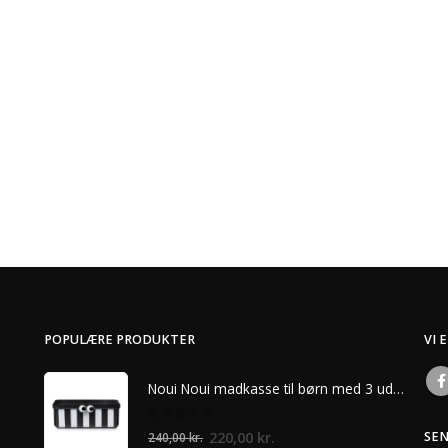
POPULÆRE PRODUKTER
VI 
Noui Noui madkasse til børn med 3 udtagelige rum – Sort
0
ud af 5
Den
Den
220,00
kr.
SE
240,00
kr.