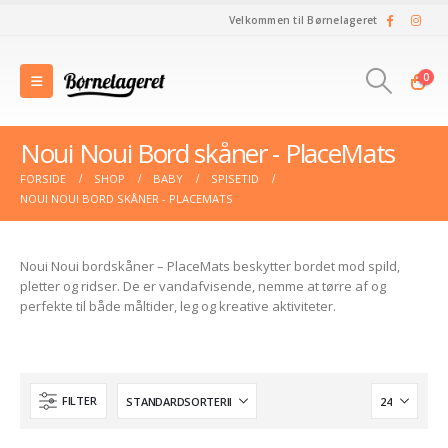
Velkommen til Børnelageret
0
Noui Noui Bord skåner - PlaceMats
FORSIDE
SHOP
BABY
SPISETID
NOUI NOUI BORD SKÅNER - PLACEMATS
Noui Noui bordskåner – PlaceMats beskytter bordet mod spild,
pletter og ridser. De er vandafvisende, nemme at tørre af og
perfekte til både måltider, leg og kreative aktiviteter.
FILTER