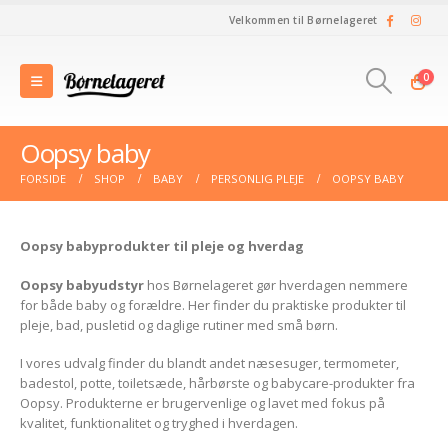
Velkommen til Børnelageret
0
Oopsy baby
FORSIDE
SHOP
BABY
PERSONLIG PLEJE
OOPSY BABY
Oopsy babyprodukter til pleje og hverdag
Oopsy babyudstyr
hos Børnelageret gør hverdagen nemmere
for både baby og forældre. Her finder du praktiske produkter til
pleje, bad, pusletid og daglige rutiner med små børn.
I vores udvalg finder du blandt andet næsesuger, termometer,
badestol, potte, toiletsæde, hårbørste og babycare-produkter fra
Oopsy. Produkterne er brugervenlige og lavet med fokus på
kvalitet, funktionalitet og tryghed i hverdagen.