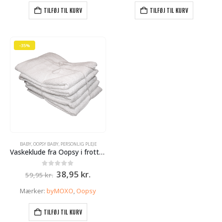
149,95 kr..
126,00 kr..
99,95 kr..
79,95 k
TILFØJ TIL KURV
TILFØJ TIL KURV
-35%
BABY
,
OOPSY BABY
,
PERSONLIG PLEJE
Vaskeklude fra Oopsy i frotte’ – 5 stk – hvid
Den
Den
0
ud af 5
38,95
kr.
59,95
kr.
oprindelige
aktuelle
pris
pris
Mærker:
byMOXO
,
Oopsy
var:
er:
59,95 kr..
38,95 kr..
TILFØJ TIL KURV