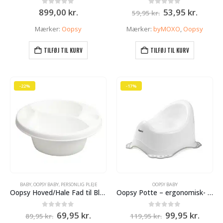
Den
Den
0
ud af 5
0
ud af 5
899,00
kr.
53,95
kr.
59,95
kr.
oprindelige
aktuel
pris
pris
Mærker:
Oopsy
Mærker:
byMOXO
,
Oopsy
var:
er:
59,95 kr..
53,95 k
TILFØJ TIL KURV
TILFØJ TIL KURV
-22%
-17%
BABY
,
OOPSY BABY
,
PERSONLIG PLEJE
OOPSY BABY
Oopsy Hoved/Hale Fad til Bleskift 4 rum – Hvid
Oopsy Potte – ergonomisk- Hvid
Den
Den
Den
Den
0
ud af 5
0
ud af 5
69,95
kr.
99,95
kr.
89,95
kr.
119,95
kr.
oprindelige
aktuelle
oprindelige
aktue