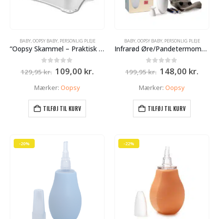
BABY
,
OOPSY BABY
,
PERSONLIG PLEJE
BABY
,
OOPSY BABY
,
PERSONLIG PLEJE
“Oopsy Skammel – Praktisk og Sikkert Design Hvid
Infrarød Øre/Pandetermometer fra Oopsy
Den
Den
Den
Den
0
ud af 5
0
ud af 5
109,00
kr.
148,00
kr.
129,95
kr.
199,95
kr.
oprindelige
aktuelle
oprindelige
aktue
pris
pris
pris
pris
Mærker:
Oopsy
Mærker:
Oopsy
var:
er:
var:
er:
129,95 kr..
109,00 kr..
199,95 kr..
148,0
TILFØJ TIL KURV
TILFØJ TIL KURV
-20%
-22%