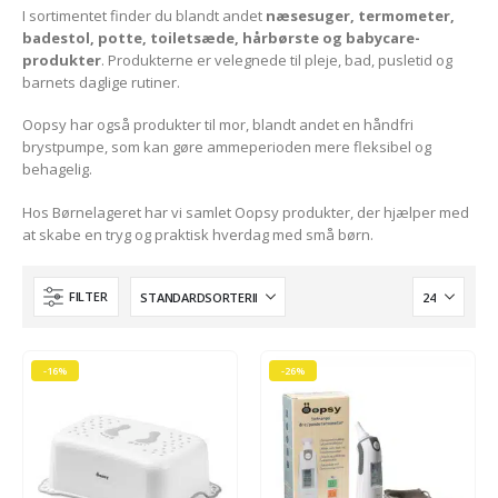
I sortimentet finder du blandt andet
næsesuger, termometer,
badestol, potte, toiletsæde, hårbørste og babycare-
produkter
. Produkterne er velegnede til pleje, bad, pusletid og
barnets daglige rutiner.
Oopsy har også produkter til mor, blandt andet en håndfri
e
brystpumpe, som kan gøre ammeperioden mere fleksibel og
behagelig.
r..
Hos Børnelageret har vi samlet Oopsy produkter, der hjælper med
at skabe en tryg og praktisk hverdag med små børn.
lle
FILTER
 kr..
e
-16%
-26%
r..