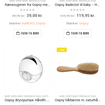
BABY
,
OOPSY BABY
,
PERSONLIG PLEJE
BABY
,
OOPSY BABY
,
PERSONLIG PLEJE
Næsesugeren fra Oopsy med soft tip – Hvid
Oopsy Badestol til baby – Hvid
Den
Den
Den
Den
0
ud af 5
0
ud af 5
39,00
kr.
119,95
kr.
49,95
kr.
129,95
kr.
oprindelige
aktuelle
oprindelige
aktue
pris
pris
pris
pris
Mærker:
byMOXO
,
Oopsy
Mærker:
Oopsy
var:
er:
var:
er:
49,95 kr..
39,00 kr..
129,95 kr..
119,9
TILFØJ TIL KURV
TILFØJ TIL KURV
-10%
BABY
,
OOPSY BABY
,
PERSONLIG PLEJE
,
UDSTYR TIL GRAVIDE OG NYBAGTE MØDRE
BABY
,
OOPSY BABY
,
PERSONLIG PLEJE
Oopsy Brystpumpe Håndfri – Frihed og Komfort til Amningen
Oopsy hårbørste m. naturhår – baby