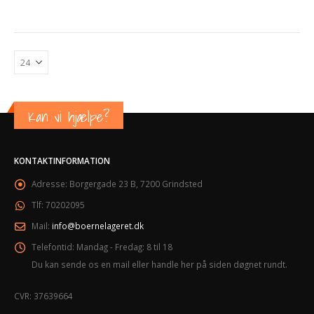
Kan vi hjælpe?
KONTAKTINFORMATION
Adresse:
Borgergade 23 B, 7200 Grindsted
Tlf:
70202095
Mail:
info@boernelageret.dk
Telefontid:
Mandag - Fredag: 8 til 18
Du kan sende os en mail eller handle her på siden døgnet rundt.
CVR: 37639664