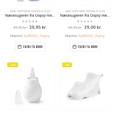
BABY
,
OOPSY BABY
,
PERSONLIG PLEJE
BABY
,
OOPSY BABY
,
PERSONLIG PLEJE
Næsesugeren fra Oopsy med soft tip – blå
Næsesugeren fra Oopsy med soft tip – Fersken
Den
Den
Den
Den
0
ud af 5
0
ud af 5
39,95
kr.
39,00
kr.
49,95
kr.
49,95
kr.
oprindelige
aktuelle
oprindelige
aktuel
pris
pris
pris
pris
Mærker:
byMOXO
,
Oopsy
Mærker:
byMOXO
,
Oopsy
var:
er:
var:
er:
49,95 kr..
39,95 kr..
49,95 kr..
39,00 k
TILFØJ TIL KURV
TILFØJ TIL KURV
-22%
-8%