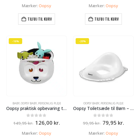
pris
pris
pris
pris
Mærker:
Oopsy
Mærker:
Oopsy
var:
er:
var:
er:
89,95 kr..
69,95 kr..
119,95 kr..
99,95 
TILFØJ TIL KURV
TILFØJ TIL KURV
-16%
-20%
BABY
,
OOPSY BABY
,
PERSONLIG PLEJE
OOPSY BABY
,
PERSONLIG PLEJE
Oopsy praktisk opbevaring til badelegetøj – sødt og funktionelt.
Oopsy Toiletsæde til Børn – Hvid
Den
Den
Den
Den
0
ud af 5
0
ud af 5
126,00
kr.
79,95
kr.
149,95
kr.
99,95
kr.
oprindelige
aktuelle
oprindelige
aktuel
pris
pris
pris
pris
Mærker:
Oopsy
Mærker:
Oopsy
var:
er:
var:
er: