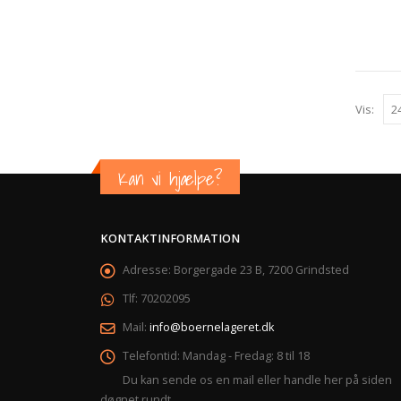
Vis:
Kan vi hjælpe?
KONTAKTINFORMATION
Adresse:
Borgergade 23 B, 7200 Grindsted
Tlf:
70202095
Mail:
info@boernelageret.dk
Telefontid:
Mandag - Fredag: 8 til 18
Du kan sende os en mail eller handle her på siden
døgnet rundt.