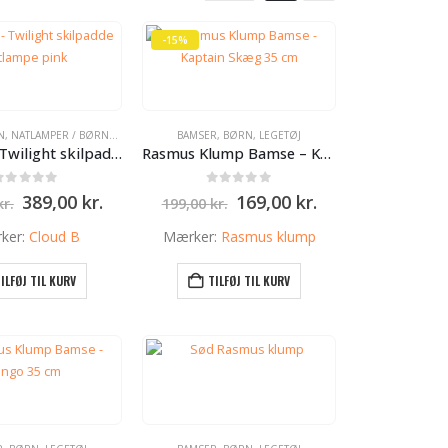
-15%
N
,
NATLAMPER / BØRNE LAMPER
BAMSER
,
BØRN
,
LEGETØJ
Cloud B – Twilight skilpadde natlampe pink
Rasmus Klump Bamse – Kaptain Skæg 35 cm
0
ud af 5
0
ud af 5
Den
Den
Den
Den
389,00
kr.
169,00
kr.
kr.
199,00
kr.
oprindelige
aktuelle
oprindelige
aktuelle
pris
pris
pris
pris
ker:
Cloud B
Mærker:
Rasmus klump
var:
er:
var:
er:
499,00 kr..
389,00 kr..
199,00 kr..
169,00 kr..
ILFØJ TIL KURV
TILFØJ TIL KURV