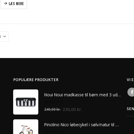
LÆS MERE
POPULÆRE PRODUKTER
VI 
Noui Noui madkasse til børn med 3 udtagelige rum – Sort
0
ud af 5
Den
Den
230,00
kr.
SE
240,00
kr.
oprindelige
aktuelle
pris
pris
Pinolino Nico løbecykel i sølv/natur til børn
var:
er: