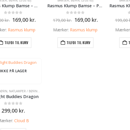
MSER
,
BØRN
,
LEGETØJ
BAMSER
,
BØRN
,
LEGETØJ
BAMSE
Rasmus Klump Bamse – Mille 35cm
Rasmus Klump Bamse – PELLE 35 cm
0
ud af 5
0
ud af 5
Den
Den
Den
Den
169,00
kr.
169,00
kr.
,00
kr.
179,00
kr.
199,00
oprindelige
aktuelle
oprindelige
aktuelle
pris
pris
pris
pris
ker:
Rasmus klump
Mærker:
Rasmus klump
Mærker
var:
er:
var:
er:
179,00 kr..
169,00 kr..
179,00 kr..
169,00 kr..
TILFØJ TIL KURV
TILFØJ TIL KURV
T
IKKE PÅ LAGER
BØRN
,
NATLAMPER / BØRNE LAMPER
ght Buddies Dragon
0
ud af 5
299,00
kr.
ærker:
Cloud B