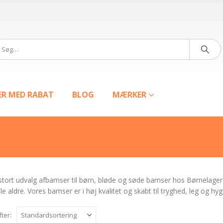
ER MED RABAT
BLOG
MÆRKER
 stort udvalg afbamser til børn, bløde og søde bamser hos Børnelager
lle aldre. Vores bamser er i høj kvalitet og skabt til tryghed, leg og 
fter: