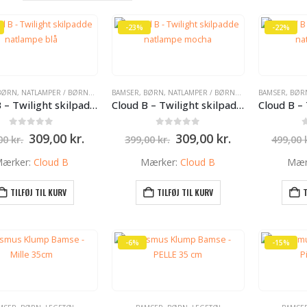
-23%
-22%
BØRN
,
NATLAMPER / BØRNE LAMPER
BAMSER
,
BØRN
,
NATLAMPER / BØRNE LAMPER
BAMSER
,
BØR
Cloud B – Twilight skilpadde natlampe blå
Cloud B – Twilight skilpadde natlampe mocha
0
ud af 5
0
ud af 5
Den
Den
Den
Den
309,00
kr.
309,00
kr.
,00
kr.
399,00
kr.
499,00
oprindelige
aktuelle
oprindelige
aktuelle
pris
pris
pris
pris
ærker:
Cloud B
Mærker:
Cloud B
Mær
var:
er:
var:
er:
399,00 kr..
309,00 kr..
399,00 kr..
309,00 kr..
TILFØJ TIL KURV
TILFØJ TIL KURV
T
-6%
-15%