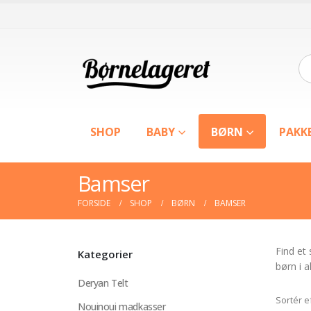
SHOP
BABY
BØRN
PAKK
Bamser
FORSIDE
SHOP
BØRN
BAMSER
Find et
Kategorier
børn i a
Deryan Telt
Sortér e
Nouinoui madkasser