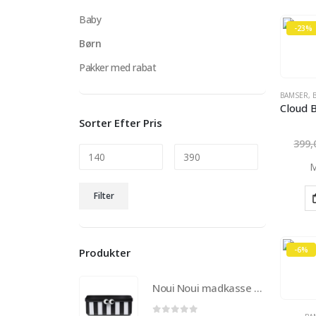
Baby
-23%
Børn
Pakker med rabat
BAMSER
,
Sorter Efter Pris
399
M
Mindste
Højeste
Filter
pris
pris
-6%
Produkter
Noui Noui madkasse til børn med 3 udtagelige rum – Sort