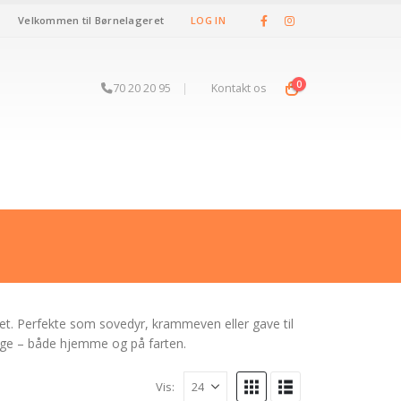
Velkommen til Børnelageret
LOG IN
0
70 20 20 95
|
Kontakt os
et. Perfekte som sovedyr, krammeven eller gave til
hygge – både hjemme og på farten.
Vis: