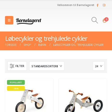
Velkommen til Børnelageret
0
Løbecykler og trehjulede cykler
FORSIDE
SHOP
BØRN
LØBECYKLER OG TREHJULEDE CYKLER
FILTER
POPULÆRT
-35%