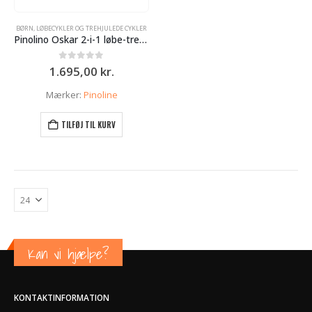
BØRN
,
LØBECYKLER OG TREHJULEDE CYKLER
Pinolino Oskar 2-i-1 løbe-trehjulet cykel – hvid/natur
0
ud af 5
1.695,00
kr.
Mærker:
Pinoline
TILFØJ TIL KURV
Kan vi hjælpe?
KONTAKTINFORMATION