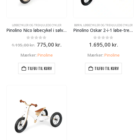
LØBECYKLER OG TREHJULEDE CYKLER
BØRN
,
LØBECYKLER OG TREHJULEDE CYKLER
Pinolino Nico løbecykel i sølv/natur til børn
Pinolino Oskar 2-i-1 løbe-trehjulet cykel – grå/natur
e
Den
Den
0
ud af 5
0
ud af 5
775,00
kr.
1.695,00
kr.
1.195,00
kr.
oprindelige
aktuelle
pris
pris
Mærker:
Pinoline
Mærker:
Pinoline
var:
er:
r..
1.195,00 kr..
775,00 kr..
TILFØJ TIL KURV
TILFØJ TIL KURV
lle
 kr..
e
r..