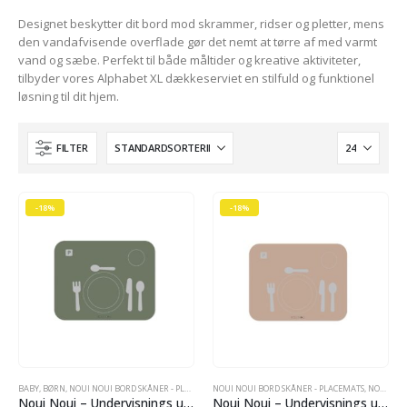
Designet beskytter dit bord mod skrammer, ridser og pletter, mens
den vandafvisende overflade gør det nemt at tørre af med varmt
vand og sæbe. Perfekt til både måltider og kreative aktiviteter,
tilbyder vores Alphabet XL dækkeserviet en stilfuld og funktionel
løsning til dit hjem.
e
FILTER
r..
lle
-18%
-18%
 kr..
e
r..
BABY
,
BØRN
,
NOUI NOUI BORD SKÅNER - PLACEMATS
NOUI NOUI BORD SKÅNER - PLACEMATS
,
NOUI NOUI BORD SKÅNER - PLACEMATS
,
NOUI NOUI BORD SKÅNER - PLACEMATS
,
NOUI 
Noui Noui – Undervisnings underlag – lær at dække bord – 43 x 34 cm Olive
Noui Noui – Undervisnings underlag – lær at dække bord – 43 x 34 cm Rose