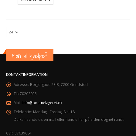
Kan vi hjælpe?
KONTAKTINFORMATION
Adresse:
Borgergade 23 B, 7200 Grindsted
Tlf:
70202095
Mail:
info@boernelageret.dk
Telefontid:
Mandag - Fredag: 8 til 18
Du kan sende os en mail eller handle her på siden døgnet rundt.
CVR: 37639664