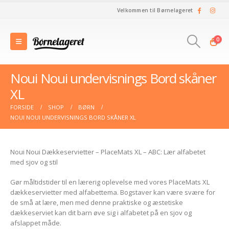
Velkommen til Børnelageret
0
Noui Noui undervisnings Bord skåner
XL
FORSIDE
SHOP
BØRN
NOUI NOUI UNDERVISNINGS BORD SKÅNER XL
Noui Noui Dækkeservietter – PlaceMats XL – ABC: Lær alfabetet
med sjov og stil
Gør måltidstider til en lærerig oplevelse med vores PlaceMats XL
dækkeservietter med alfabettema. Bogstaver kan være svære for
de små at lære, men med denne praktiske og æstetiske
dækkeserviet kan dit barn øve sig i alfabetet på en sjov og
afslappet måde.