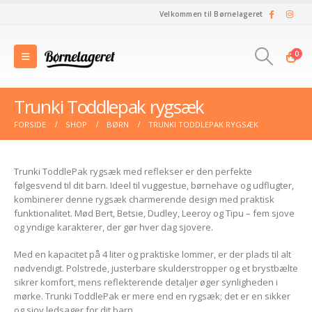
Velkommen til Børnelageret
0
Trunki Toddlepak rygsæk
FORSIDE
SHOP
BØRN
TRUNKI TODDLEPAK RYGSÆK
Trunki ToddlePak rygsæk med reflekser er den perfekte
følgesvend til dit barn. Ideel til vuggestue, børnehave og udflugter,
kombinerer denne rygsæk charmerende design med praktisk
funktionalitet. Mød Bert, Betsie, Dudley, Leeroy og Tipu – fem sjove
og yndige karakterer, der gør hver dag sjovere.
Med en kapacitet på 4 liter og praktiske lommer, er der plads til alt
nødvendigt. Polstrede, justerbare skulderstropper og et brystbælte
sikrer komfort, mens reflekterende detaljer øger synligheden i
mørke. Trunki ToddlePak er mere end en rygsæk; det er en sikker
og sjov ledsager for dit barn.