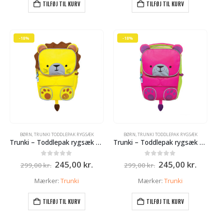
TILFØJ TIL KURV
TILFØJ TIL KURV
-18%
-18%
BØRN
,
TRUNKI TODDLEPAK RYGSÆK
BØRN
,
TRUNKI TODDLEPAK RYGSÆK
Trunki – Toddlepak rygsæk – Lion
Trunki – Toddlepak rygsæk – Pink
Den
Den
Den
Den
0
ud af 5
0
ud af 5
245,00
kr.
245,00
kr.
299,00
kr.
299,00
kr.
oprindelige
aktuelle
oprindelige
aktue
pris
pris
pris
pris
Mærker:
Trunki
Mærker:
Trunki
var:
er:
var:
er:
299,00 kr..
245,00 kr..
299,00 kr..
245,0
TILFØJ TIL KURV
TILFØJ TIL KURV