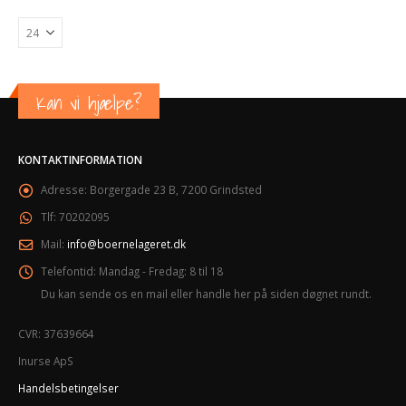
Kan vi hjælpe?
KONTAKTINFORMATION
Adresse:
Borgergade 23 B, 7200 Grindsted
Tlf:
70202095
Mail:
info@boernelageret.dk
Telefontid:
Mandag - Fredag: 8 til 18
Du kan sende os en mail eller handle her på siden døgnet rundt.
CVR: 37639664
Inurse ApS
Handelsbetingelser