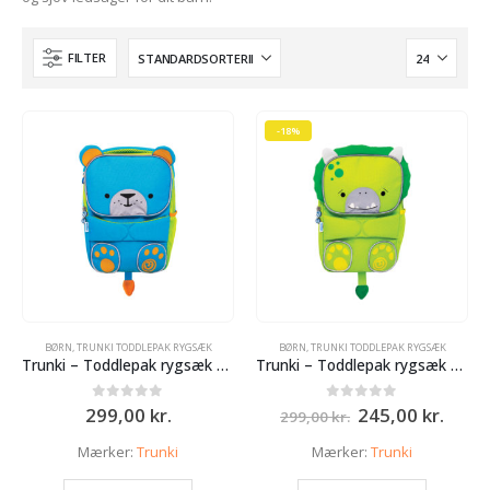
FILTER
-18%
e
r..
lle
 kr..
BØRN
,
TRUNKI TODDLEPAK RYGSÆK
BØRN
,
TRUNKI TODDLEPAK RYGSÆK
e
Trunki – Toddlepak rygsæk – Blå
Trunki – Toddlepak rygsæk – Dino
Den
Den
0
ud af 5
0
ud af 5
299,00
kr.
245,00
kr.
299,00
kr.
r..
oprindelige
aktue
pris
pris
Mærker:
Trunki
Mærker:
Trunki
var:
er:
299,00 kr..
245,0