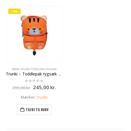
-18%
BØRN
,
TRUNKI TODDLEPAK RYGSÆK
Trunki – Toddlepak rygsæk – Tiger
Den
Den
0
ud af 5
245,00
kr.
299,00
kr.
oprindelige
aktuelle
pris
pris
Mærker:
Trunki
var:
er:
299,00 kr..
245,00 kr..
TILFØJ TIL KURV