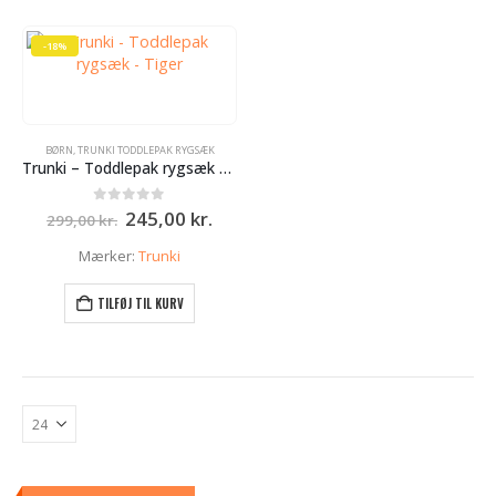
-18%
BØRN
,
TRUNKI TODDLEPAK RYGSÆK
Trunki – Toddlepak rygsæk – Tiger
Den
Den
0
ud af 5
245,00
kr.
299,00
kr.
oprindelige
aktuelle
pris
pris
Mærker:
Trunki
var:
er:
299,00 kr..
245,00 kr..
TILFØJ TIL KURV