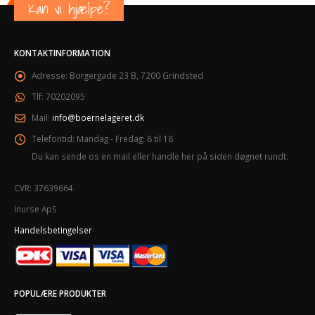
Kan vi hjælpe?
KONTAKTINFORMATION
Adresse:
Borgergade 23 B, 7200 Grindsted
Tlf:
70202095
Mail:
info@boernelageret.dk
Telefontid:
Mandag - Fredag: 8 til 18
Du kan sende os en mail eller handle her på siden døgnet rundt.
CVR: 37639664
Inurse ApS
Handelsbetingelser
POPULÆRE PRODUKTER