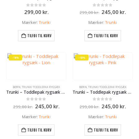
Den
Den
0
ud af 5
0
ud af 5
299,00
kr.
245,00
kr.
299,00
kr.
oprindelige
aktue
pris
pris
Mærker:
Trunki
Mærker:
Trunki
var:
er:
299,00 kr..
245,0
TILFØJ TIL KURV
TILFØJ TIL KURV
e
-18%
-18%
r..
lle
BØRN
,
TRUNKI TODDLEPAK RYGSÆK
BØRN
,
TRUNKI TODDLEPAK RYGSÆK
 kr..
Trunki – Toddlepak rygsæk – Lion
Trunki – Toddlepak rygsæk – Pink
e
Den
Den
Den
Den
0
ud af 5
0
ud af 5
245,00
kr.
245,00
kr.
299,00
kr.
299,00
kr.
oprindelige
aktuelle
oprindelige
aktue
pris
pris
pris
pris
Mærker:
Trunki
Mærker:
Trunki
var:
er:
var:
er:
r..
299,00 kr..
245,00 kr..
299,00 kr..
245,0
TILFØJ TIL KURV
TILFØJ TIL KURV