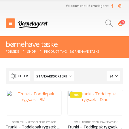
Velkommen til Børnelageret
0
børnehave taske
FORSIDE
SHOP
PRODUCT TAG -
BØRNEHAVE TASKE
FILTER
-18%
BØRN
,
TRUNKI TODDLEPAK RYGSÆK
BØRN
,
TRUNKI TODDLEPAK RYGSÆK
Trunki – Toddlepak rygsæk – Blå
Trunki – Toddlepak rygsæk – Dino