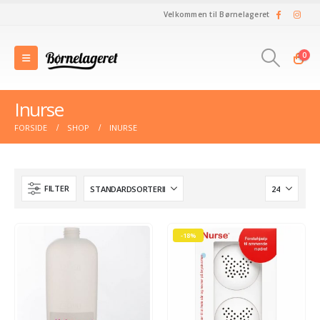
Velkommen til Børnelageret
0
Inurse
FORSIDE
SHOP
INURSE
FILTER
-18%