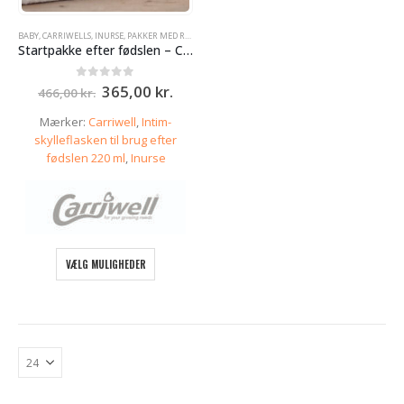
BABY
,
CARRIWELLS
,
INURSE
,
PAKKER MED RABAT
,
UDSTYR TIL GRAVIDE OG NYBAGTE MØDRE
Startpakke efter fødslen – Carriwell amme-BH, iNurse og skylleflaske
Den
Den
0
ud af 5
365,00
kr.
466,00
kr.
oprindelige
aktuelle
pris
pris
Mærker:
Carriwell
,
Intim-
var:
er:
skylleflasken til brug efter
466,00 kr..
365,00 kr..
fødslen 220 ml
,
Inurse
Dette
VÆLG MULIGHEDER
vare
har
flere
varianter.
Mulighederne
kan
vælges
på