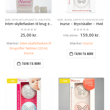
BABY
,
INTIM-SKYLLEFLASKE TIL HJÆLP EFTER FØDSLEN
BABY
,
UDSTYR TIL GRAVIDE OG NYBAGTE MØDRE
,
INURSE
,
UDSTYR TIL GRAVIDE OG NYBAGTE MØDRE
Intim-skylleflasken til brug efter fødslen – inurse
Inurse – Brystskaller – Hvid
e
Den
Den
0
ud af 5
0
ud af 5
25,00
kr.
159,00
kr.
195,00
kr.
oprindelige
aktue
pris
pris
Mærker:
Intim-skylleflasken til
Mærker:
Inurse
var:
er:
r..
brug efter fødslen 220 ml
,
195,00 kr..
159,0
Inurse
TILFØJ TIL KURV
lle
TILFØJ TIL KURV
 kr..
e
-18%
-18%
r..