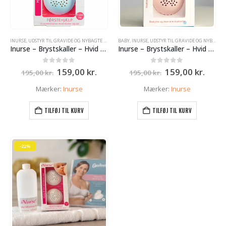
INURSE
,
UDSTYR TIL GRAVIDE OG NYBAGTE MØDRE
BABY
,
INURSE
,
UDSTYR TIL GRAVIDE OG NYBAGTE MØDRE
Inurse – Brystskaller – Hvid – Lyseblå
Inurse – Brystskaller – Hvid – Lyserød
Den
Den
Den
Den
0
ud af 5
0
ud af 5
159,00
kr.
159,00
kr.
195,00
kr.
195,00
kr.
oprindelige
aktuelle
oprindelige
aktue
pris
pris
pris
pris
Mærker:
Inurse
Mærker:
Inurse
var:
er:
var:
er:
195,00 kr..
159,00 kr..
195,00 kr..
159,0
TILFØJ TIL KURV
TILFØJ TIL KURV
-22%