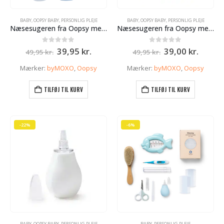
BABY
,
OOPSY BABY
,
PERSONLIG PLEJE
BABY
,
OOPSY BABY
,
PERSONLIG PLEJE
Næsesugeren fra Oopsy med soft tip – blå
Næsesugeren fra Oopsy med soft tip – Fersken
Den
Den
Den
Den
0
ud af 5
0
ud af 5
39,95
kr.
39,00
kr.
49,95
kr.
49,95
kr.
oprindelige
aktuelle
oprindelige
aktuel
pris
pris
pris
pris
Mærker:
byMOXO
,
Oopsy
Mærker:
byMOXO
,
Oopsy
var:
er:
var:
er:
49,95 kr..
39,95 kr..
49,95 kr..
39,00 k
TILFØJ TIL KURV
TILFØJ TIL KURV
-22%
-6%
BABY
,
OOPSY BABY
,
PERSONLIG PLEJE
BABY
,
PERSONLIG PLEJE