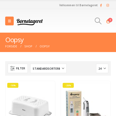
Velkommen til Børnelageret
0
Oopsy
FORSIDE
SHOP
OOPSY
FILTER
-16%
-26%