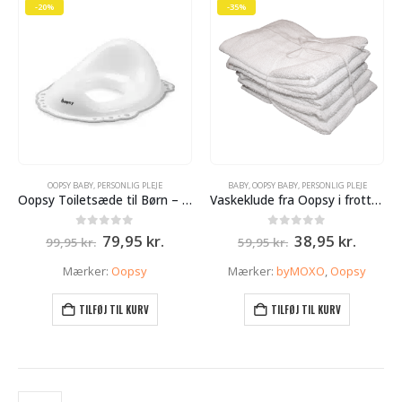
-20%
-35%
OOPSY BABY
,
PERSONLIG PLEJE
BABY
,
OOPSY BABY
,
PERSONLIG PLEJE
Oopsy Toiletsæde til Børn – Hvid
Vaskeklude fra Oopsy i frotte’ – 5 stk – hvid
Den
Den
Den
Den
0
ud af 5
0
ud af 5
79,95
kr.
38,95
kr.
99,95
kr.
59,95
kr.
oprindelige
aktuelle
oprindelige
aktuel
pris
pris
pris
pris
Mærker:
Oopsy
Mærker:
byMOXO
,
Oopsy
var:
er:
var:
er:
99,95 kr..
79,95 kr..
59,95 kr..
38,95 k
TILFØJ TIL KURV
TILFØJ TIL KURV