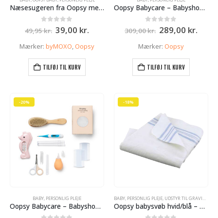
Næsesugeren fra Oopsy med soft tip – Hvid
Oopsy Babycare – Babyshower pakke – Blå
Den
Den
Den
Den
0
ud af 5
0
ud af 5
39,00
kr.
289,00
kr.
49,95
kr.
309,00
kr.
oprindelige
aktuelle
oprindelige
aktue
pris
pris
pris
pris
Mærker:
byMOXO
,
Oopsy
Mærker:
Oopsy
var:
er:
var:
er:
49,95 kr..
39,00 kr..
309,00 kr..
289,0
TILFØJ TIL KURV
TILFØJ TIL KURV
-20%
-18%
BABY
,
PERSONLIG PLEJE
BABY
,
PERSONLIG PLEJE
,
UDSTYR TIL GRAVIDE OG NYBAGTE MØDRE
Oopsy Babycare – Babyshower pakke – Rosa
Oopsy babysvøb hvid/blå – bomuld