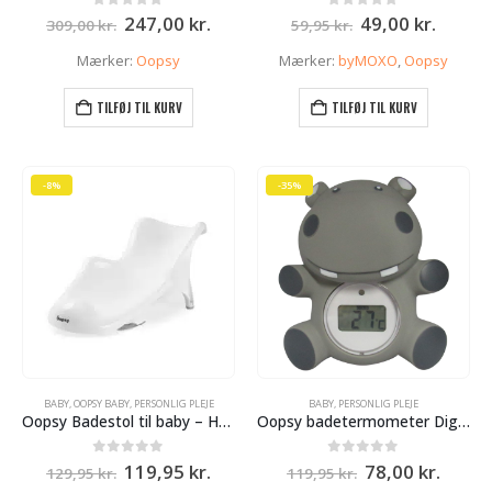
Den
Den
Den
Den
0
ud af 5
0
ud af 5
247,00
kr.
49,00
kr.
309,00
kr.
59,95
kr.
oprindelige
aktuelle
oprindelige
aktuel
pris
pris
pris
pris
Mærker:
Oopsy
Mærker:
byMOXO
,
Oopsy
var:
er:
var:
er:
309,00 kr..
247,00 kr..
59,95 kr..
49,00 k
TILFØJ TIL KURV
TILFØJ TIL KURV
-8%
-35%
BABY
,
OOPSY BABY
,
PERSONLIG PLEJE
BABY
,
PERSONLIG PLEJE
Oopsy Badestol til baby – Hvid
Oopsy badetermometer Digitalt – Hippo
Den
Den
Den
Den
0
ud af 5
0
ud af 5
119,95
kr.
78,00
kr.
129,95
kr.
119,95
kr.
oprindelige
aktuelle
oprindelige
aktue