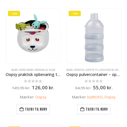
-16%
-15%
BABY
,
OOPSY BABY
,
PERSONLIG PLEJE
BABY
,
SPISETID
,
UDSTYR TIL GRAVIDE OG NYBAGTE MØDRE
Oopsy praktisk opbevaring til badelegetøj – sødt og funktionelt.
Oopsy pulvercontainer – opbevaringsbeholder 3 delt Klar
Den
Den
Den
Den
0
ud af 5
0
ud af 5
126,00
kr.
55,00
kr.
149,95
kr.
64,95
kr.
oprindelige
aktuelle
oprindelige
aktuel
pris
pris
pris
pris
Mærker:
Oopsy
Mærker:
byMOXO
,
Oopsy
var:
er:
var:
er:
149,95 kr..
126,00 kr..
64,95 kr..
55,00 k
TILFØJ TIL KURV
TILFØJ TIL KURV