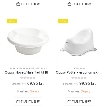
59,95 kr..
53,95 k
TILFØJ TIL KURV
TILFØJ TIL KURV
-22%
-17%
BABY
,
OOPSY BABY
,
PERSONLIG PLEJE
OOPSY BABY
Oopsy Hoved/Hale Fad til Bleskift 4 rum – Hvid
Oopsy Potte – ergonomisk- Hvid
Den
Den
Den
Den
0
ud af 5
0
ud af 5
69,95
kr.
99,95
kr.
89,95
kr.
119,95
kr.
oprindelige
aktuelle
oprindelige
aktue
pris
pris
pris
pris
Mærker:
Oopsy
Mærker:
Oopsy
var:
er:
var:
er:
89,95 kr..
69,95 kr..
119,95 kr..
99,95 
TILFØJ TIL KURV
TILFØJ TIL KURV