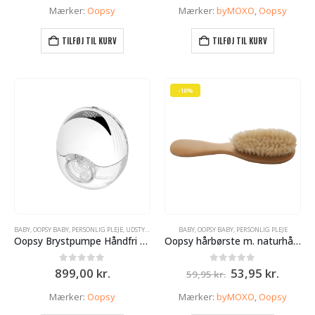
pris
pris
pris
pris
Mærker:
Oopsy
Mærker:
byMOXO
,
Oopsy
var:
er:
var:
er:
129,95 kr..
119,95 kr..
119,95 kr..
78,00 
TILFØJ TIL KURV
TILFØJ TIL KURV
-10%
BABY
,
OOPSY BABY
,
PERSONLIG PLEJE
,
UDSTYR TIL GRAVIDE OG NYBAGTE MØDRE
BABY
,
OOPSY BABY
,
PERSONLIG PLEJE
Oopsy Brystpumpe Håndfri – Frihed og Komfort til Amningen
Oopsy hårbørste m. naturhår – baby
Den
Den
0
ud af 5
0
ud af 5
899,00
kr.
53,95
kr.
59,95
kr.
oprindelige
aktuel
pris
pris
Mærker:
Oopsy
Mærker:
byMOXO
,
Oopsy
var:
er: