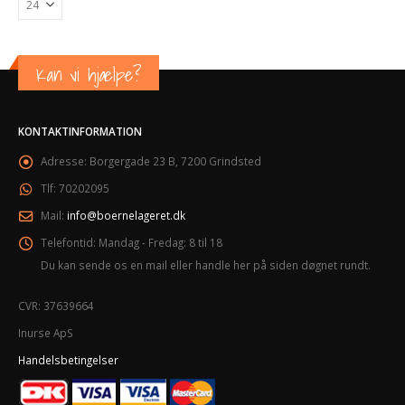
Kan vi hjælpe?
KONTAKTINFORMATION
Adresse:
Borgergade 23 B, 7200 Grindsted
Tlf:
70202095
Mail:
info@boernelageret.dk
Telefontid:
Mandag - Fredag: 8 til 18
Du kan sende os en mail eller handle her på siden døgnet rundt.
CVR: 37639664
Inurse ApS
Handelsbetingelser