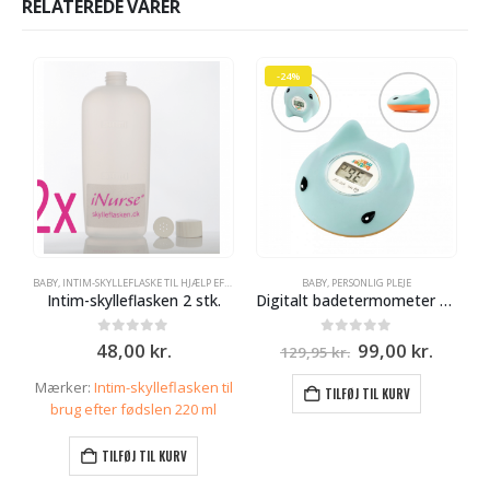
RELATEREDE VARER
-24%
BABY
,
INTIM-SKYLLEFLASKE TIL HJÆLP EFTER FØDSLEN
,
UDSTYR TIL GRAVIDE OG NYBAGTE MØDRE
BABY
,
PERSONLIG PLEJE
Intim-skylleflasken 2 stk.
Digitalt badetermometer – lyseblå
Den
Den
0
ud af 5
0
ud af 5
48,00
kr.
99,00
kr.
129,95
kr.
oprindelige
aktuel
pris
pris
Mærker:
Intim-skylleflasken til
TILFØJ TIL KURV
var:
er:
brug efter fødslen 220 ml
129,95 kr..
99,00 k
TILFØJ TIL KURV