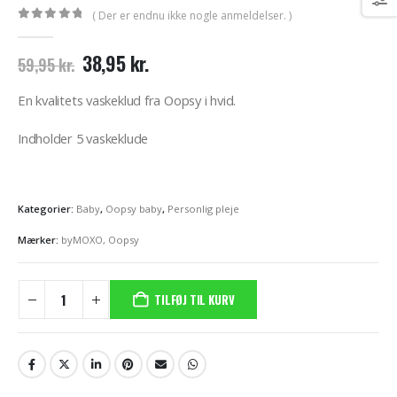
( Der er endnu ikke nogle anmeldelser. )
0
out of 5
Den
Den
38,95
kr.
59,95
kr.
oprindelige
aktuelle
pris
pris
En kvalitets vaskeklud fra Oopsy i hvid.
var:
er:
59,95 kr..
38,95 kr..
Indholder 5 vaskeklude
Kategorier:
Baby
,
Oopsy baby
,
Personlig pleje
Mærker:
byMOXO
,
Oopsy
TILFØJ TIL KURV