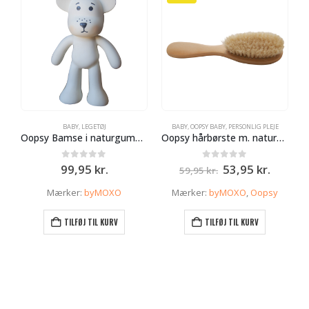
BABY
,
LEGETØJ
BABY
,
OOPSY BABY
,
PERSONLIG PLEJE
B
Oopsy Bamse i naturgummi – Hvid
Oopsy hårbørste m. naturhår – baby
Den
Den
0
ud af 5
0
ud af 5
99,95
kr.
53,95
kr.
59,95
kr.
oprindelige
aktuell
pris
pris
Mærker:
byMOXO
Mærker:
byMOXO
,
Oopsy
var:
er:
59,95 kr..
53,95 k
TILFØJ TIL KURV
TILFØJ TIL KURV