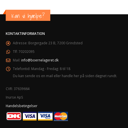
Kan vi hjælpe?
KONTAKTINFORMATION
Adresse:
Borgergade 23 B, 7200 Grindsted
Tlf:
70202095
Mail:
info@boernelageret.dk
Telefontid:
Mandag - Fredag: 8 til 18
Du kan sende os en mail eller handle her på siden døgnet rundt.
CVR: 37639664
Inurse ApS
Handelsbetingelser