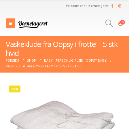
Velkommen til Børnelageret
0
Vaskeklude fra Oopsy i frotte’ – 5 stk –
hvid
FORSIDE
SHOP
BABY
,
PERSONLIG PLEJE
,
OOPSY BABY
VASKEKLUDE FRA OOPSY I FROTTE’ – 5 STK – HVID
-35%