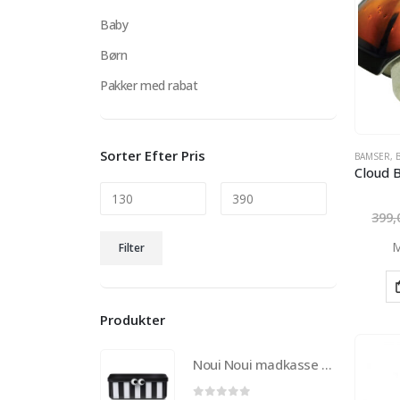
Baby
Børn
Pakker med rabat
Sorter Efter Pris
BAMSER
,
399
Mindste
Højeste
M
Filter
pris
pris
Produkter
Noui Noui madkasse til børn med 3 udtagelige rum – Sort