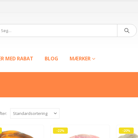
ER MED RABAT
BLOG
MÆRKER
fter:
-22%
-20%