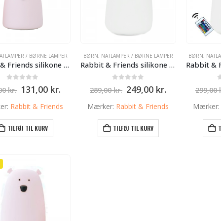
ATLAMPER / BØRNE LAMPER
BØRN
,
NATLAMPER / BØRNE LAMPER
BØRN
,
NATL
Rabbit & Friends silikone lampe med Batteri – Lyserød – lille bjørn – 10cm
Rabbit & Friends silikone lampe med USB – Hvid – Store Bjørn – 16cm
0
ud af 5
0
ud af 5
Den
Den
Den
Den
131,00
kr.
249,00
kr.
,00
kr.
289,00
kr.
299,00
oprindelige
aktuelle
oprindelige
aktuelle
pris
pris
pris
pris
er:
Rabbit & Friends
Mærker:
Rabbit & Friends
Mærker
var:
er:
var:
er:
179,00 kr..
131,00 kr..
289,00 kr..
249,00 kr..
TILFØJ TIL KURV
TILFØJ TIL KURV
T