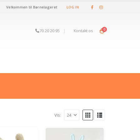
Velkommen til Børnelageret
LOG IN
0
70 20 20 95
|
Kontakt os
Vis: