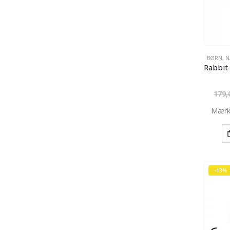
BØRN
,
N
179
Mærk
-13%