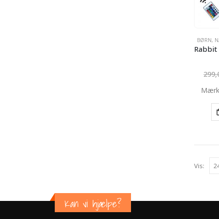
BØRN
,
N
299
Mærk
Vis:
Kan vi hjælpe?