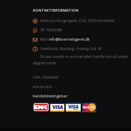
KONTAKTINFORMATION
Adresse:
Borgergade 23 B, 7200 Grindsted
Tlf:
70202095
Mail:
info@boernelageret.dk
Telefontid:
Mandag - Fredag: 8 til 18
Du kan sende os en mail eller handle her på siden
døgnet rundt.
CVR: 37639664
Inurse ApS
Handelsbetingelser