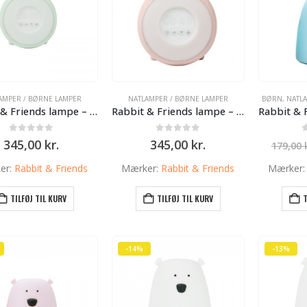
AMPER / BØRNE LAMPER
NATLAMPER / BØRNE LAMPER
BØRN
,
NATL
Rabbit & Friends lampe – Wake Up – lysegrøn
Rabbit & Friends lampe – Wake Up – Soft rose
0
ud af 5
0
ud af 5
345,00
kr.
345,00
kr.
179,00
er:
Rabbit & Friends
Mærker:
Rabbit & Friends
Mærker
TILFØJ TIL KURV
TILFØJ TIL KURV
T
-14%
-13%