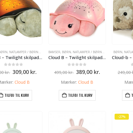
BØRN
,
NATLAMPER / BØRNE LAMPER
BAMSER
,
BØRN
,
NATLAMPER / BØRNE LAMPER
BØRN
,
NATL
Cloud B – Twilight skilpadde natlampe mocha
Cloud B – Twilight skilpadde natlampe pink
0
ud af 5
0
ud af 5
Den
Den
Den
Den
309,00
kr.
389,00
kr.
,00
kr.
499,00
kr.
249,00
oprindelige
aktuelle
oprindelige
aktuelle
pris
pris
pris
pris
ærker:
Cloud B
Mærker:
Cloud B
Mær
var:
er:
var:
er:
399,00 kr..
309,00 kr..
499,00 kr..
389,00 kr..
TILFØJ TIL KURV
TILFØJ TIL KURV
T
-27%