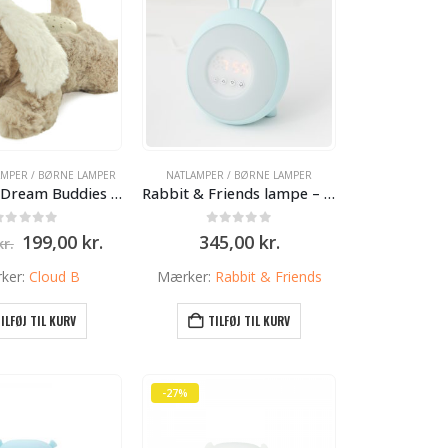
AMPER / BØRNE LAMPER
NATLAMPER / BØRNE LAMPER
Cloud-b – Dream Buddies – Natlampe – Hvalp – Børnelageret
Rabbit & Friends lampe – Wake Up – lyseblå
0
ud af 5
0
ud af 5
Den
Den
199,00
kr.
345,00
kr.
kr.
oprindelige
aktuelle
pris
pris
ker:
Cloud B
Mærker:
Rabbit & Friends
var:
er:
249,00 kr..
199,00 kr..
ILFØJ TIL KURV
TILFØJ TIL KURV
-27%