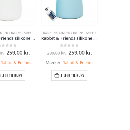
AMPER / BØRNE LAMPER
BØRN
,
NATLAMPER / BØRNE LAMPER
Rabbit & Friends silikone lampe med USB fjernbetjening – Hvid – Store Bjørn – 16cm
Rabbit & Friends silikone natlampe med USB fjernbetjening – Lyseblå – Store Bjørn – 16cm
0
ud af 5
0
ud af 5
Den
Den
Den
Den
259,00
kr.
259,00
kr.
kr.
299,00
kr.
oprindelige
aktuelle
oprindelige
aktuelle
pris
pris
pris
pris
:
Rabbit & Friends
Mærker:
Rabbit & Friends
var:
er:
var:
er:
299,00 kr..
259,00 kr..
299,00 kr..
259,00 kr..
ILFØJ TIL KURV
TILFØJ TIL KURV