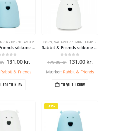
AMPER / BØRNE LAMPER
BØRN
,
NATLAMPER / BØRNE LAMPER
Rabbit & Friends silikone lampe med Batteri – Blå – lille bjørn – 10cm
Rabbit & Friends silikone lampe med Batteri – Hvid – lille bjørn – 10cm
0
ud af 5
0
ud af 5
Den
Den
Den
Den
131,00
kr.
131,00
kr.
kr.
179,00
kr.
oprindelige
aktuelle
oprindelige
aktuelle
pris
pris
pris
pris
:
Rabbit & Friends
Mærker:
Rabbit & Friends
var:
er:
var:
er:
179,00 kr..
131,00 kr..
179,00 kr..
131,00 kr..
ILFØJ TIL KURV
TILFØJ TIL KURV
-13%