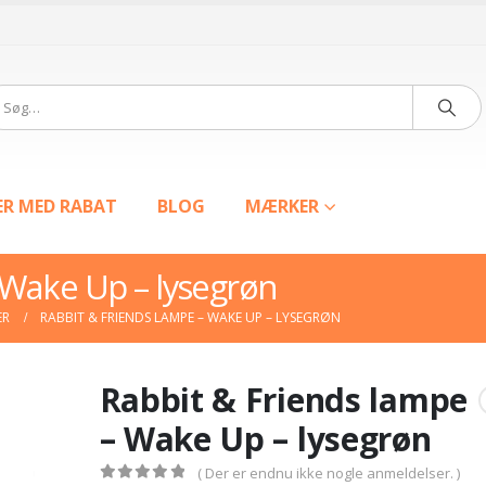
ER MED RABAT
BLOG
MÆRKER
 Wake Up – lysegrøn
ER
RABBIT & FRIENDS LAMPE – WAKE UP – LYSEGRØN
Rabbit & Friends lampe
– Wake Up – lysegrøn
( Der er endnu ikke nogle anmeldelser. )