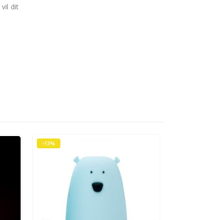
il dit
-13%
-15%