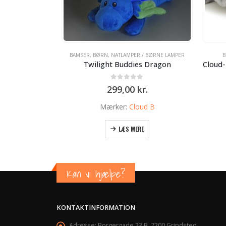
BAMSER
,
BØRN
,
NATLAMPER / BØRNE LAMPER
Twilight Buddies Dragon
0
ud af 5
299,00
kr.
Mærker:
Cloud B
LÆS MERE
Kan vi hjælpe?
KONTAKTINFORMATION
Adresse:
Borgergade 23 B, 7200 Grindsted