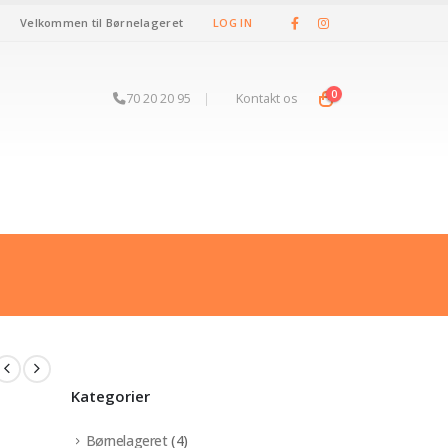
Velkommen til Børnelageret
LOG IN
0
70 20 20 95
|
Kontakt os
Kategorier
Børnelageret
(4)