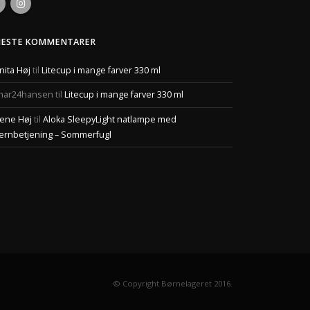
NESTE KOMMENTARER
nita Høj
til
Litecup i mange farver 330 ml
har24hansen
til
Litecup i mange farver 330 ml
ene Høj
til
Aloka SleepyLight natlampe med
jernbetjening – Sommerfugl
© Copyright Børnelageret 2016.