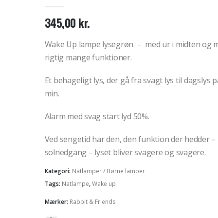
0
out of 5
345,00
kr.
Wake Up lampe lysegrøn – med ur i midten og 
rigtig mange funktioner.
Et behageligt lys, der gå fra svagt lys til dagslys 
min.
Alarm med svag start lyd 50%.
Ved sengetid har den, den funktion der hedder –
solnedgang – lyset bliver svagere og svagere.
Kategori:
Natlamper / Børne lamper
Tags:
Natlampe
,
Wake up
Mærker:
Rabbit & Friends