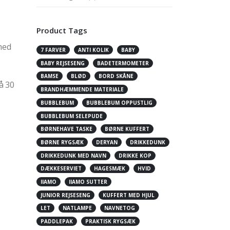
Product Tags
med
7 FARVER
ANTI KOLIK
BABY
BABY REJSESENG
BADETERMOMETER
BAMSE
BLØD
BORD SKÅNE
på 30
BRANDHÆMMENDE MATERIALE
BUBBLEBUM
BUBBLEBUM OPPUSTLIG
BUBBLEBUM SELEPUDE
BØRNEHAVE TASKE
BØRNE KUFFERT
BØRNE RYGSÆK
DERYAN
DRIKKEDUNK
DRIKKEDUNK MED NAVN
DRIKKE KOP
DÆKKESERVIET
HAGESMÆK
HVID
IIAMO
IIAMO SUTTER
JUNIOR REJSESENG
KUFFERT MED HJUL
LET
NATLAMPE
NAVNETOG
PADDLEPAK
PRAKTISK RYGSÆK