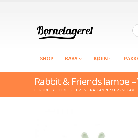
SHOP
BABY
BØRN
PAKK
Rabbit & Friends lampe –
FORSIDE
SHOP
BØRN
,
NATLAMPER / BØRNE LAMP