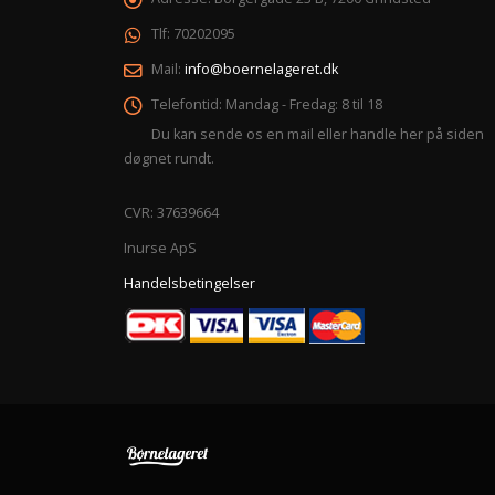
Tlf:
70202095
Mail:
info@boernelageret.dk
Telefontid:
Mandag - Fredag: 8 til 18
Du kan sende os en mail eller handle her på siden
døgnet rundt.
CVR: 37639664
Inurse ApS
Handelsbetingelser