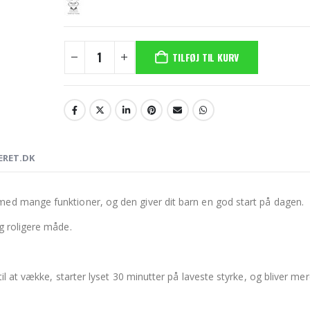
TILFØJ TIL KURV
ERET.DK
ed mange funktioner, og den giver dit barn en god start på dagen.
g roligere måde.
il at vække, starter lyset 30 minutter på laveste styrke, og bliver me