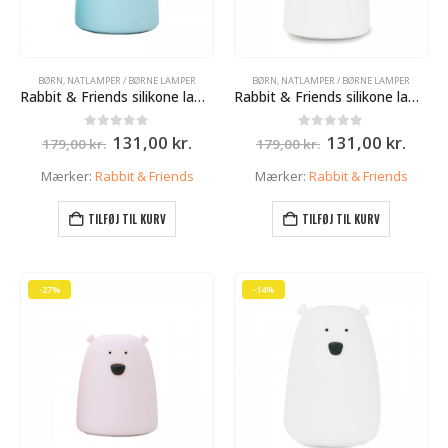
BØRN
,
NATLAMPER / BØRNE LAMPER
BØRN
,
NATLAMPER / BØRNE LAMPER
Rabbit & Friends silikone lampe med Batteri – Blå – lille bjørn – 10cm
Rabbit & Friends silikone lampe med Batteri – Hvid – lille bjørn – 10cm
e
Den
Den
Den
Den
0
ud af 5
0
ud af 5
131,00
kr.
131,00
kr.
179,00
kr.
179,00
kr.
oprindelige
aktuelle
oprindelige
aktue
pris
pris
pris
pris
Mærker:
Rabbit & Friends
Mærker:
Rabbit & Friends
var:
er:
var:
er:
r..
179,00 kr..
131,00 kr..
179,00 kr..
131,0
TILFØJ TIL KURV
TILFØJ TIL KURV
lle
 kr..
-27%
-14%
e
r..