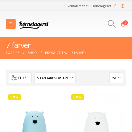
Velkommen til Børnelageret
0
7 farver
FORSIDE
SHOP
PRODUCT TAG -
7 FARVER
FILTER
-27%
-27%