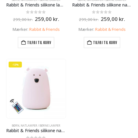
Rabbit & Friends silikone lampe med USB fjernbetjening – Hvid – Store Bjørn – 16cm
Rabbit & Friends silikone natlampe med USB fjernbetjening – Lyseblå – Store Bjørn – 16cm
Den
Den
Den
Den
0
ud af 5
0
ud af 5
259,00
kr.
259,00
kr.
299,00
kr.
299,00
kr.
oprindelige
aktuelle
oprindelige
aktue
pris
pris
pris
pris
Mærker:
Rabbit & Friends
Mærker:
Rabbit & Friends
var:
er:
var:
er:
299,00 kr..
259,00 kr..
299,00 kr..
259,0
TILFØJ TIL KURV
TILFØJ TIL KURV
-13%
BØRN
,
NATLAMPER / BØRNE LAMPER
Rabbit & Friends silikone natlampe med USB fjernbetjening – Lyserød – Store Bjørn – 16cm