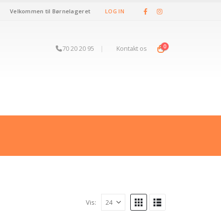
Velkommen til Børnelageret
LOG IN
0
70 20 20 95
|
Kontakt os
Vis: