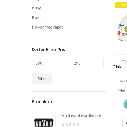
-17%
Baby
Børn
Pakker med rabat
Sorter Efter Pris
NATL
Mindste
Højeste
Filter
349
pris
pris
Mær
Produkter
Noui Noui madkasse til børn med 3 udtagelige rum – Sort