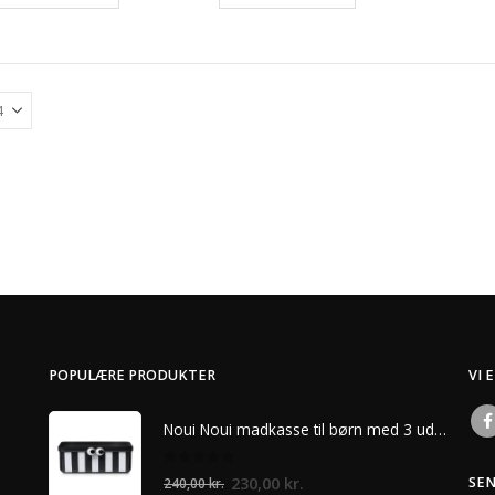
POPULÆRE PRODUKTER
VI 
Noui Noui madkasse til børn med 3 udtagelige rum – Sort
0
ud af 5
Den
Den
230,00
kr.
SE
240,00
kr.