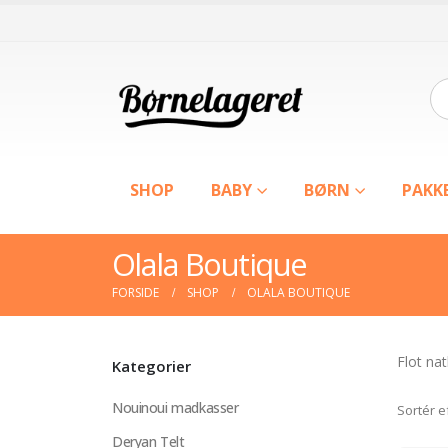
SHOP
BABY
BØRN
PAKK
Olala Boutique
FORSIDE
SHOP
OLALA BOUTIQUE
Flot na
Kategorier
Nouinoui madkasser
Sortér e
Deryan Telt