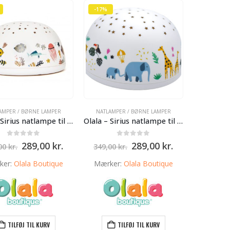
-17%
AMPER / BØRNE LAMPER
NATLAMPER / BØRNE LAMPER
Olala – Sirius natlampe til børneværelset – stjernehimmel – Hav
Olala – Sirius natlampe til børneværelset – stjernehimmel – safari
0
ud af 5
0
ud af 5
Den
Den
Den
Den
289,00
kr.
289,00
kr.
,00
kr.
349,00
kr.
oprindelige
aktuelle
oprindelige
aktuelle
pris
pris
pris
pris
ker:
Olala Boutique
Mærker:
Olala Boutique
var:
er:
var:
er:
349,00 kr..
289,00 kr..
349,00 kr..
289,00 kr..
TILFØJ TIL KURV
TILFØJ TIL KURV