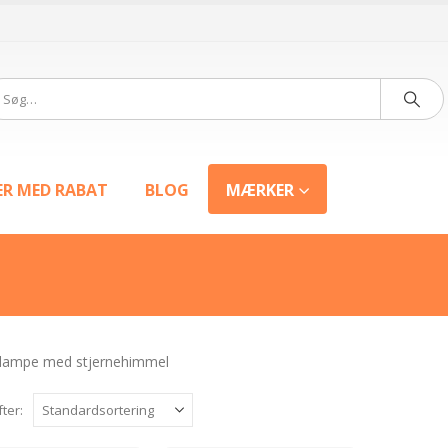
ER MED RABAT
BLOG
MÆRKER
tlampe med stjernehimmel
fter: