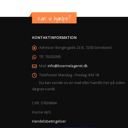
Kan vi hjælpe?
KONTAKTINFORMATION
Adresse:
Borgergade 23 B, 7200 Grindsted
Tlf:
70202095
Mail:
info@boernelageret.dk
Telefontid:
Mandag - Fredag: 8 til 18
Du kan sende os en mail eller handle her på siden
døgnet rundt.
CVR: 37639664
Inurse ApS
Handelsbetingelser