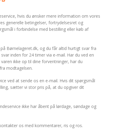
deservice, hvis du ønsker mere information om vores
s generelle betingelser, fortrydelsesret og
rgsmål i forbindelse med bestilling eller køb af
 på Børnelageret.dk, og du får altid hurtigt svar fra
 svar inden for 24 timer via e-mail. Har du ved en
er varen ikke op til dine forventninger, har du
e fra modtagelsen.
ce ved at sende os en e-mail. Hvis dit spørgsmål
ing, sætter vi stor pris på, at du opgiver dit
deservice ikke har åbent på lørdage, søndage og
du kontakter os med kommentarer, ris og ros.