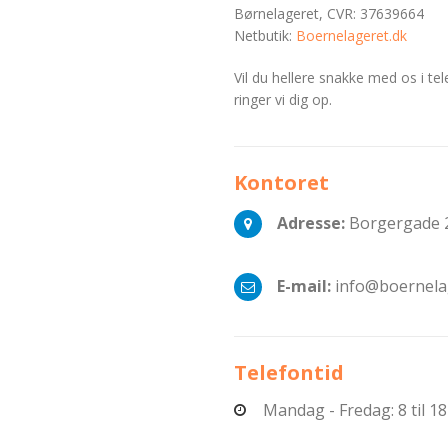
Børnelageret, CVR: 37639664
Netbutik:
Boernelageret.dk
Vil du hellere snakke med os i t
ringer vi dig op.
Kontoret
Adresse:
Borgergade 2
E-mail:
info@boernela
Telefontid
Mandag - Fredag: 8 til 18