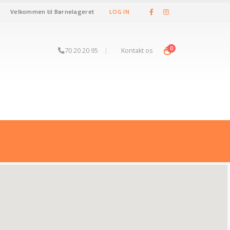
Velkommen til Børnelageret
LOG IN
0
70 20 20 95
|
Kontakt os