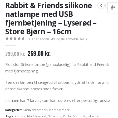
Rabbit & Friends silikone
natlampe med USB
fjernbetjening – Lyserød –
Store Bjørn – 16cm
( Der er endnu ikke nogle anmeldelser. )
0
out of 5
Den
Den
259,00
kr.
299,00
kr.
oprindelige
aktuelle
pris
pris
Flot stor Silikone lampe (genopladelig) fra Rabbit and Friends
var:
er:
med fjernbetjening.
299,00 kr..
259,00 kr..
Tændes lampen til sengetid vil dit barn nyde at falde i søvn til
denne skønne lampes søde farver.
Lampen har 7 farver, som kan justeres efter personligt ønske.
Kategorier:
Børn
,
Natlamper / Børne lamper
Tags:
7 farver
,
blød
,
lyserød
,
Natlampe
,
Rabbit & Friends
,
silikone