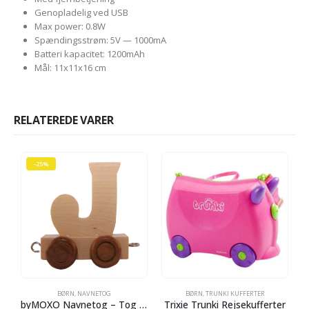
Genopladelig ved USB
Max power: 0.8W
Spændingsstrøm: 5V — 1000mA
Batteri kapacitet: 1200mAh
Mål: 11x11x16 cm
RELATEREDE VARER
-25%
BØRN
,
NAVNETOG
BØRN
,
TRUNKI KUFFERTER
B
byMOXO Navnetog – Tog – J
Trixie Trunki Rejsekufferter