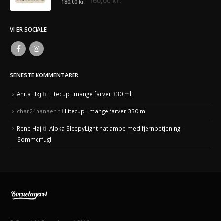
Den
Den
160,00
kr.
180,00
kr.
oprindelige
aktuelle
pris
pris
VI ER SOCIALE
var:
er:
180,00 kr..
160,00 kr..
SENESTE KOMMENTARER
Anita Høj
til
Litecup i mange farver 330 ml
char24hansen
til
Litecup i mange farver 330 ml
Rene Høj
til
Aloka SleepyLight natlampe med fjernbetjening –
Sommerfugl