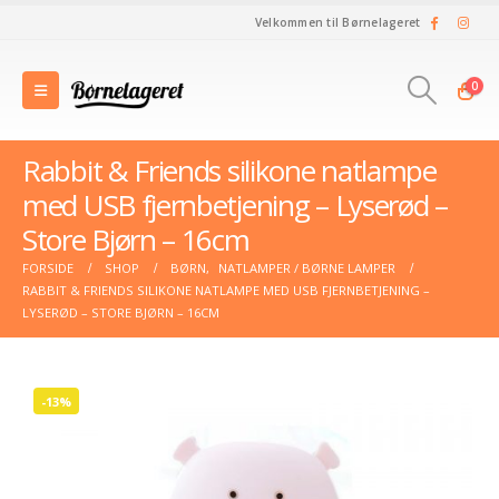
Velkommen til Børnelageret
0
Rabbit & Friends silikone natlampe
med USB fjernbetjening – Lyserød –
Store Bjørn – 16cm
FORSIDE
SHOP
BØRN
,
NATLAMPER / BØRNE LAMPER
RABBIT & FRIENDS SILIKONE NATLAMPE MED USB FJERNBETJENING –
LYSERØD – STORE BJØRN – 16CM
-13%