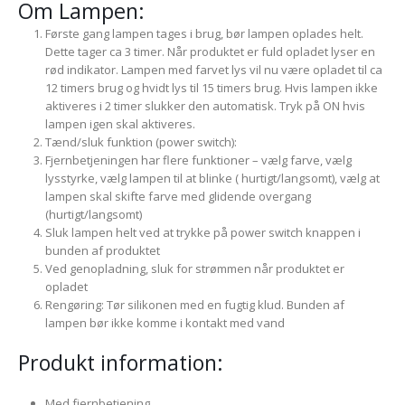
Om Lampen:
Første gang lampen tages i brug, bør lampen oplades helt.
Dette tager ca 3 timer. Når produktet er fuld opladet lyser en
rød indikator. Lampen med farvet lys vil nu være opladet til ca
12 timers brug og hvidt lys til 15 timers brug. Hvis lampen ikke
aktiveres i 2 timer slukker den automatisk. Tryk på ON hvis
lampen igen skal aktiveres.
Tænd/sluk funktion (power switch):
Fjernbetjeningen har flere funktioner – vælg farve, vælg
lysstyrke, vælg lampen til at blinke ( hurtigt/langsomt), vælg at
lampen skal skifte farve med glidende overgang
(hurtigt/langsomt)
Sluk lampen helt ved at trykke på power switch knappen i
bunden af produktet
Ved genopladning, sluk for strømmen når produktet er
opladet
Rengøring: Tør silikonen med en fugtig klud. Bunden af
lampen bør ikke komme i kontakt med vand
Produkt information:
Med fjernbetjening