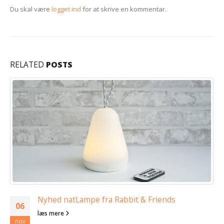
Du skal være
logget ind
for at skrive en kommentar.
RELATED
POSTS
Nyhed natLampe fra Rabbit & Friends
06
læs mere
nov