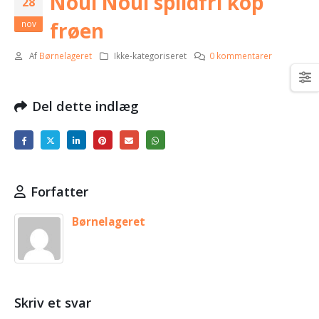
Noui Noui spildfri kop
28
frøen
nov
Af
Børnelageret
Ikke-kategoriseret
0 kommentarer
Del dette indlæg
Forfatter
Børnelageret
Skriv et svar