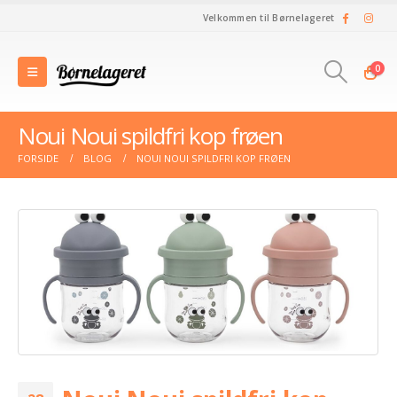
Velkommen til Børnelageret
0
Noui Noui spildfri kop frøen
FORSIDE
BLOG
NOUI NOUI SPILDFRI KOP FRØEN