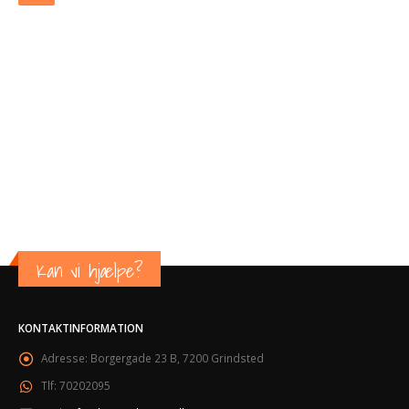
Kan vi hjælpe?
KONTAKTINFORMATION
Adresse:
Borgergade 23 B, 7200 Grindsted
Tlf:
70202095