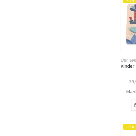
-13%
BABY
,
BØ
39
Mær
-13%