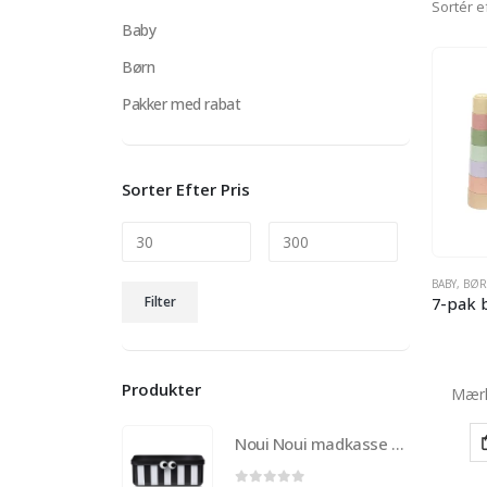
Sortér e
Baby
Børn
Pakker med rabat
Sorter Efter Pris
Mindste
Højeste
BABY
,
BØ
Filter
pris
pris
Produkter
Mær
Noui Noui madkasse til børn med 3 udtagelige rum – Sort