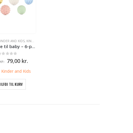
INDER AND KIDS
,
KINDER AND KIDS
Sansebolde til baby – 6-pak bioplast fra Kinder & Kids
0
ud af 5
Den
Den
79,00
kr.
kr.
oprindelige
aktuelle
pris
pris
:
Kinder and Kids
var:
er:
99,95 kr..
79,00 kr..
ILFØJ TIL KURV