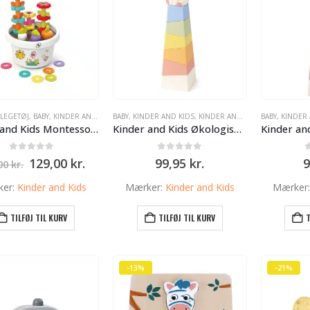
SLEGETØJ
,
BABY
,
KINDER AND KIDS
BABY
,
KINDER AND KIDS
,
KINDER AND KIDS
,
KINDER AND KIDS
BABY
,
KINDER 
Kinder and Kids Montessori-pottesæt – finmotorik & leg
Kinder and Kids Økologisk BIOplast Stabletårn enhjørning.
0
ud af 5
0
ud af 5
Den
Den
129,00
kr.
99,95
kr.
9
,00
kr.
oprindelige
aktuelle
pris
pris
ker:
Kinder and Kids
Mærker:
Kinder and Kids
Mærker
var:
er:
149,00 kr..
129,00 kr..
TILFØJ TIL KURV
TILFØJ TIL KURV
T
-13%
-21%