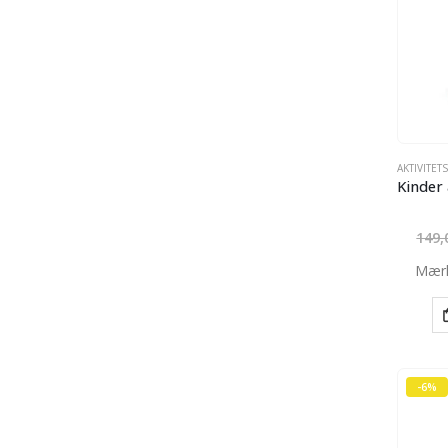
AKTIVITET
149
Mær
-6%