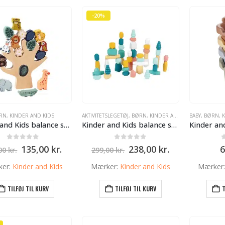
-20%
RN
,
KINDER AND KIDS
AKTIVITETSLEGETØJ
,
BØRN
,
KINDER AND KIDS
BABY
,
BØRN
,
K
Kinder and Kids balance spil – træ
Kinder and Kids balance sten i træ – 48 stk. stableleg fra 3 år
0
ud af 5
0
ud af 5
Den
Den
Den
Den
135,00
kr.
238,00
kr.
6
,00
kr.
299,00
kr.
oprindelige
aktuelle
oprindelige
aktuelle
pris
pris
pris
pris
ker:
Kinder and Kids
Mærker:
Kinder and Kids
Mærker
var:
er:
var:
er:
149,00 kr..
135,00 kr..
299,00 kr..
238,00 kr..
TILFØJ TIL KURV
TILFØJ TIL KURV
T