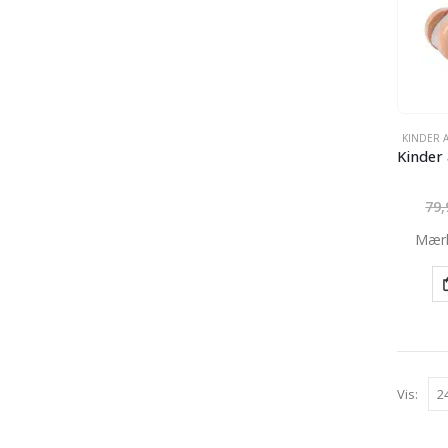
KINDER 
79
Mær
Vis: