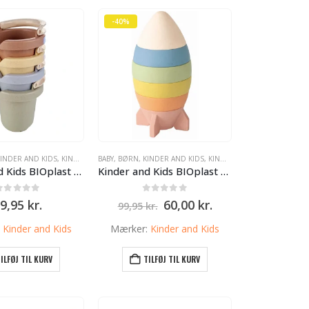
-40%
INDER AND KIDS
,
KINDER AND KIDS
BABY
,
BØRN
,
KINDER AND KIDS
,
KINDER AND KIDS
Kinder and Kids BIOplast – 4 bæredygtige spande med hul
Kinder and Kids BIOplast stabletårn, Raket
0
ud af 5
0
ud af 5
Den
Den
9,95
kr.
60,00
kr.
99,95
kr.
oprindelige
aktuelle
pris
pris
:
Kinder and Kids
Mærker:
Kinder and Kids
var:
er:
99,95 kr..
60,00 kr..
ILFØJ TIL KURV
TILFØJ TIL KURV