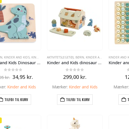
RN
,
KINDER AND KIDS
,
KINDER AND KIDS
AKTIVITETSLEGETØJ
,
BØRN
,
KINDER AND KIDS
KINDER AND K
Kinder and Kids Dinosaur puslespil i træ
Kinder and Kids dinosaur puttekasse i træ – aktivitetslegetøj fra 12 mdr.
0
ud af 5
0
ud af 5
Den
Den
34,95
kr.
299,00
kr.
1
,95
kr.
oprindelige
aktuelle
pris
pris
ker:
Kinder and Kids
Mærker:
Kinder and Kids
Mærker
var:
er:
39,95 kr..
34,95 kr..
TILFØJ TIL KURV
TILFØJ TIL KURV
T