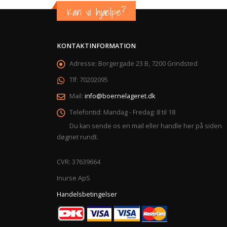
Kan vi hjælpe?
KONTAKTINFORMATION
Adresse:
Borgergade 23 B, 7200 Grindsted
Tlf:
70202095
Mail:
info@boernelageret.dk
Telefontid:
Mandag - Fredag: 8 til 18
Du kan sende os en mail eller handle her på siden
døgnet rundt.
CVR: 37639664
Inurse ApS
Handelsbetingelser