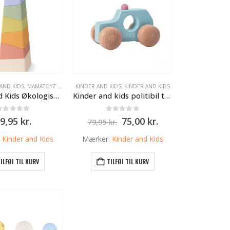
AND KIDS
,
MAMATOYZ TRÆVARE
KINDER AND KIDS
,
KINDER AND KIDS
Kinder and Kids Økologisk BIOplast Stabletårn med Dinosaur
Kinder and kids politibil træ blå
0
ud af 5
0
ud af 5
Den
Den
9,95
kr.
75,00
kr.
79,95
kr.
oprindelige
aktuelle
pris
pris
:
Kinder and Kids
Mærker:
Kinder and Kids
var:
er:
79,95 kr..
75,00 kr..
ILFØJ TIL KURV
TILFØJ TIL KURV