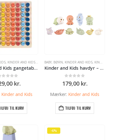
IDS
,
KINDER AND KIDS
,
LEGETØJ
BABY
,
BØRN
,
KINDER AND KIDS
,
KINDER AND KIDS
Kinder and Kids gangetabel i træ – lær regnestykker med leg
Kinder and Kids havdyr – sjovt og udviklende badelegetøj
0
ud af 5
0
ud af 5
29,00
kr.
179,00
kr.
:
Kinder and Kids
Mærker:
Kinder and Kids
ILFØJ TIL KURV
TILFØJ TIL KURV
-6%