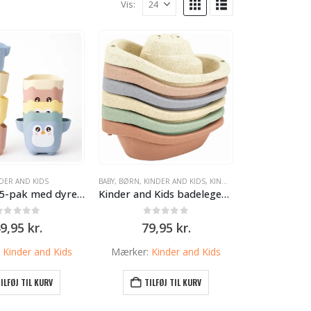
Vis:
DER AND KIDS
BABY
,
BØRN
,
KINDER AND KIDS
,
KINDER AND KIDS
Badekrus 5-pak med dyreansigter – Sjovt og lærende vandlegetøj
Kinder and Kids badelegetøj – Stablebåde i bioplast (6 stk.)
0
ud af 5
0
ud af 5
9,95
kr.
79,95
kr.
:
Kinder and Kids
Mærker:
Kinder and Kids
ILFØJ TIL KURV
TILFØJ TIL KURV