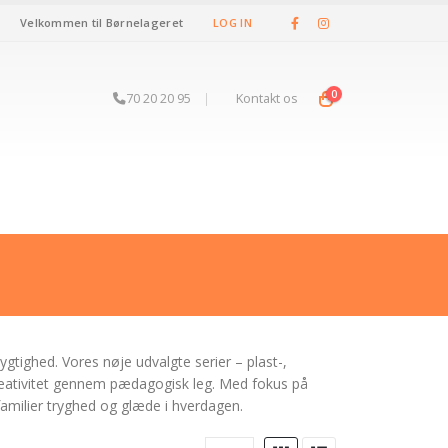
Velkommen til Børnelageret
LOG IN
0
70 20 20 95
|
Kontakt os
gtighed. Vores nøje udvalgte serier – plast-,
 kreativitet gennem pædagogisk leg. Med fokus på
 familier tryghed og glæde i hverdagen.