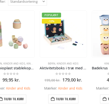
fter:
POPULÆRT
-10%
RN
,
KINDER AND KIDS
,
KINDER AND KIDS
BØRN
,
KINDER AND KIDS
KIN
7-pak bioplast stablekopper til baby 6+ mdr | Kinder and Kids
Aktivitetsboks i træ med magnetdyr, – Kinder and Kids
0
ud af 5
0
ud af 5
Den
Den
99,95
kr.
179,00
kr.
4
199,00
kr.
oprindelige
aktuelle
pris
pris
ker:
Kinder and Kids
Mærker:
Kinder and Kids
Mærker
var:
er:
199,00 kr..
179,00 kr..
TILFØJ TIL KURV
TILFØJ TIL KURV
T