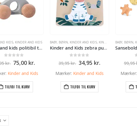
AND KIDS
,
KINDER AND KIDS
BABY
,
BØRN
,
KINDER AND KIDS
,
KINDER AND KIDS
BABY
,
BØRN
,
K
Kinder and kids politibil træ Grå
Kinder and Kids zebra puslespil i træ
0
ud af 5
0
ud af 5
Den
Den
Den
Den
75,00
kr.
34,95
kr.
,95
kr.
39,95
kr.
99,95
oprindelige
aktuelle
oprindelige
aktuelle
pris
pris
pris
pris
ker:
Kinder and Kids
Mærker:
Kinder and Kids
Mærker
var:
er:
var:
er:
79,95 kr..
75,00 kr..
39,95 kr..
34,95 kr..
TILFØJ TIL KURV
TILFØJ TIL KURV
T