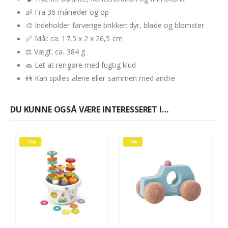
👶 Fra 36 måneder og op
🎨 Indeholder farverige brikker: dyr, blade og blomster
📏 Mål: ca. 17,5 x 2 x 26,5 cm
⚖️ Vægt: ca. 384 g
🧽 Let at rengøre med fugtig klud
👫 Kan spilles alene eller sammen med andre
DU KUNNE OGSÅ VÆRE INTERESSERET I…
-13%
-6%