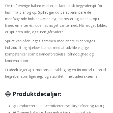
Dette farverige balancespil er et fantastisk begynderspil for
børn fra 3 år og op. Spillet går ud på at balancere de
medfølgende brikker – vilde dyr, blomster og blade – op i
træet én efter én, uden at noget vælter ned. Når noget falder,
er spilleren ude, og turen går videre.
Spillet kan både leges sammen med andre eller bruges
individuelt og hjælper barnet med at udvikle vigtige
kompetencer som balanceforståelse, tålmodighed og
koncentration.
Et ideelt legetøj til motorisk udvikling og en fin introduktion til
begreber som ligevægt og stabilitet – helt uden skærme.
🔵
Produktdetaljer:
🌿 Produceret i FSC-certificeret træ (krydsfiner og MDF)
🧠 Træner balance, koncentration og finmotorik