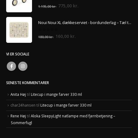
0
ud af 5
Den
Den
775,00
kr.
1.195,00
kr.
oprindelige
aktuelle
pris
pris
Noui Noui XL dækkeserviet - bordunderlag – Tæl til 100
var:
er:
1.195,00 kr..
775,00 kr..
0
ud af 5
Den
Den
160,00
kr.
180,00
kr.
oprindelige
aktuelle
pris
pris
VI ER SOCIALE
var:
er:
180,00 kr..
160,00 kr..
SENESTE KOMMENTARER
Anita Høj
til
Litecup i mange farver 330 ml
char24hansen
til
Litecup i mange farver 330 ml
Rene Høj
til
Aloka SleepyLight natlampe med fjernbetjening –
Sommerfugl