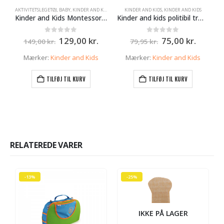
AKTIVITETSLEGETØJ
,
BABY
,
KINDER AND KIDS
,
KINDER AND KIDS
KINDER AND KIDS
,
KINDER AND KIDS
Kinder and Kids Montessori-pottesæt – finmotorik & leg
Kinder and kids politibil træ blå
Den
Den
Den
Den
0
ud af 5
0
ud af 5
129,00
kr.
75,00
kr.
149,00
kr.
79,95
kr.
oprindelige
aktuelle
oprindelige
aktuell
pris
pris
pris
pris
Mærker:
Kinder and Kids
Mærker:
Kinder and Kids
var:
er:
var:
er:
149,00 kr..
129,00 kr..
79,95 kr..
75,00 k
TILFØJ TIL KURV
TILFØJ TIL KURV
RELATEREDE VARER
-13%
-25%
IKKE PÅ LAGER