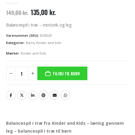
0
out of 5
Den
Den
135,00
kr.
149,00
kr.
oprindelige
aktuelle
pris
pris
Balancespil i træ – motorik og leg
var:
er:
149,00 kr..
135,00 kr..
Varenummer (SKU):
B50529
Kategorier:
Børn
,
Kinder and kids
Mærker:
Kinder and Kids
TILFØJ TIL KURV
Balancespil i træ fra Kinder and Kids – læring gennem
leg – balancespil i træ til børn