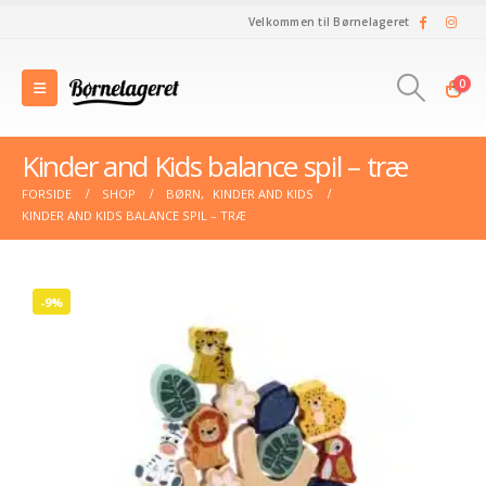
Velkommen til Børnelageret
0
Kinder and Kids balance spil – træ
FORSIDE
SHOP
BØRN
,
KINDER AND KIDS
KINDER AND KIDS BALANCE SPIL – TRÆ
-9%