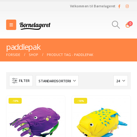
Velkommen til Børnelageret
0
paddlepak
FORSIDE
SHOP
PRODUCT TAG -
PADDLEPAK
FILTER
-18%
-18%