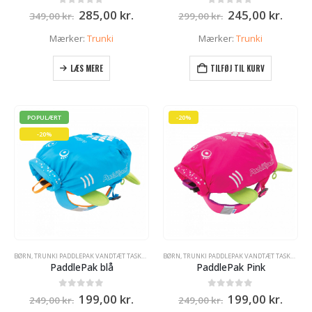
Den
Den
Den
Den
0
ud af 5
0
ud af 5
285,00
kr.
245,00
kr.
349,00
kr.
299,00
kr.
oprindelige
aktuelle
oprindelige
aktue
pris
pris
pris
pris
Mærker:
Trunki
Mærker:
Trunki
var:
er:
var:
er:
349,00 kr..
285,00 kr..
299,00 kr..
245,0
LÆS MERE
TILFØJ TIL KURV
POPULÆRT
-20%
-20%
BØRN
,
TRUNKI PADDLEPAK VANDTÆT TASKE - RYGSÆK
BØRN
,
TRUNKI PADDLEPAK VANDTÆT TASKE - RYGSÆK
PaddlePak blå
PaddlePak Pink
Den
Den
Den
Den
0
ud af 5
0
ud af 5
199,00
kr.
199,00
kr.
249,00
kr.
249,00
kr.
oprindelige
aktuelle
oprindelige
aktue