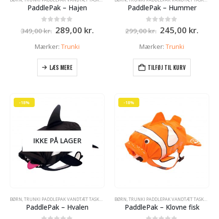
PaddlePak – Hajen
PaddlePak – Hummer
Den
Den
Den
Den
0
ud af 5
0
ud af 5
289,00
kr.
245,00
kr.
349,00
kr.
299,00
kr.
oprindelige
aktuelle
oprindelige
aktue
pris
pris
pris
pris
Mærker:
Trunki
Mærker:
Trunki
var:
er:
var:
er:
349,00 kr..
289,00 kr..
299,00 kr..
245,0
LÆS MERE
TILFØJ TIL KURV
-18%
-18%
IKKE PÅ LAGER
BØRN
,
TRUNKI PADDLEPAK VANDTÆT TASKE - RYGSÆK
BØRN
,
TRUNKI PADDLEPAK VANDTÆT TASKE - RYGSÆK
PaddlePak – Hvalen
PaddlePak – Klovne fisk