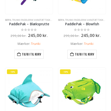
BØRN
,
TRUNKI PADDLEPAK VANDTÆT TASKE - RYGSÆK
BØRN
,
TRUNKI PADDLEPAK VANDTÆT TASKE - RYGSÆK
PaddlePak – Blæksprutte
PaddlePak – Blowfish
e
Den
Den
Den
Den
0
ud af 5
0
ud af 5
245,00
kr.
245,00
kr.
299,00
kr.
299,00
kr.
oprindelige
aktuelle
oprindelige
aktue
pris
pris
pris
pris
Mærker:
Trunki
Mærker:
Trunki
var:
er:
var:
er:
r..
299,00 kr..
245,00 kr..
299,00 kr..
245,0
TILFØJ TIL KURV
TILFØJ TIL KURV
lle
 kr..
-18%
-18%
e
r..