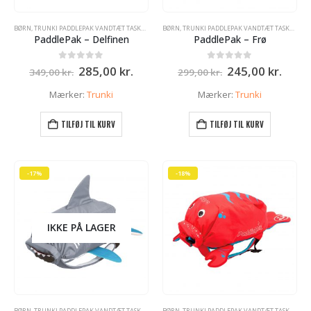
BØRN
,
TRUNKI PADDLEPAK VANDTÆT TASKE - RYGSÆK
BØRN
,
TRUNKI PADDLEPAK VANDTÆT TASKE - RYGSÆK
PaddlePak – Delfinen
PaddlePak – Frø
Den
Den
Den
Den
0
ud af 5
0
ud af 5
285,00
kr.
245,00
kr.
349,00
kr.
299,00
kr.
oprindelige
aktuelle
oprindelige
aktue
pris
pris
pris
pris
Mærker:
Trunki
Mærker:
Trunki
var:
er:
var:
er:
349,00 kr..
285,00 kr..
299,00 kr..
245,0
TILFØJ TIL KURV
TILFØJ TIL KURV
-17%
-18%
IKKE PÅ LAGER
BØRN
,
TRUNKI PADDLEPAK VANDTÆT TASKE - RYGSÆK
BØRN
,
TRUNKI PADDLEPAK VANDTÆT TASKE - RYGSÆK