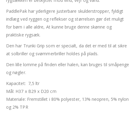
rygsækken er beskyttet mod vind, vejr og vand.
PaddlePak har yderligere justerbare skulderstropper, fyldigt
indlæg ved ryggen og reflekser og størrelsen gør det muligt
for børn i alle aldre, At kunne bruge denne skønne og
praktiske rygsæk.
Den har Trunki Grip som er specialt, da det er med til at sikre
at solbriller og svømmerbriller holdes på plads.
Den lille lomme på finden eller halen, kan bruges til småpenge
og nøgler.
Kapacitet: 7,5 ltr
Mål: H37 x B29 x D20 cm
Materiale: Fremstillet i 80% polyester, 13% neopren, 5% nylon
og 2% TPR