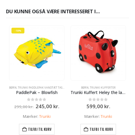
DU KUNNE OGSÅ VÆRE INTERESSERET I…
-18%
BØRN
,
TRUNKI PADDLEPAK VANDTÆT TASKE - RYGSÆK
BØRN
,
TRUNKI KUFFERTER
B
PaddlePak – Blowfish
Trunki Kuffert Heley the ladybird
Den
Den
0
ud af 5
0
ud af 5
245,00
kr.
599,00
kr.
299,00
kr.
oprindelige
aktuelle
pris
pris
Mærker:
Trunki
Mærker:
Trunki
var:
er:
299,00 kr..
245,00 kr..
TILFØJ TIL KURV
TILFØJ TIL KURV