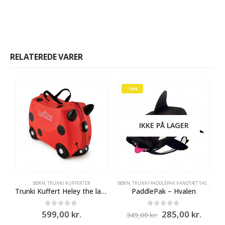
RELATEREDE VARER
-18%
IKKE PÅ LAGER
BØRN
,
TRUNKI KUFFERTER
BØRN
,
TRUNKI PADDLEPAK VANDTÆT TASKE - RYGSÆK
Trunki Kuffert Heley the ladybird
PaddlePak – Hvalen
Den
Den
0
ud af 5
0
ud af 5
599,00
kr.
285,00
kr.
349,00
kr.
oprindelige
aktue