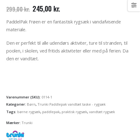
Den
Den
245,00
kr.
299,00
kr.
oprindelige
aktuelle
pris
pris
PaddelPak Frøen er en fantastisk rygsæk i vandafvisende
var:
er:
materiale.
299,00 kr..
245,00 kr..
Den er perfekt til alle udendørs aktiviter, ture til stranden, til
poolen, i skolen, ved fritids aktiviteter eller med på ferien. Da
den er vandtæt.
Varenummer (SKU):
0114-1
Kategorier:
Børn
,
Trunki Paddlepak vandtæt taske - rygsæk
Tags:
børne rygsæk
,
paddlepak
,
praktisk rygsæk
,
vandtæt rygsæk
Mærker:
Trunki