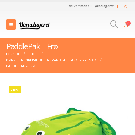
Velkommen til Børnelageret
0
PaddlePak – Frø
FORSIDE
SHOP
BØRN
,
TRUNKI PADDLEPAK VANDTÆT TASKE - RYGSÆK
PADDLEPAK – FRØ
-18%