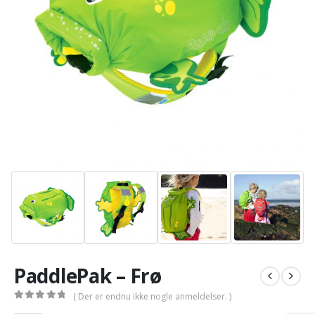
PaddlePak – Frø
( Der er endnu ikke nogle anmeldelser. )
0
out of 5