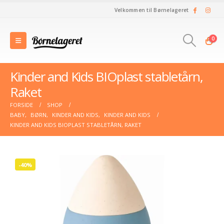
Velkommen til Børnelageret
0
Kinder and Kids BIOplast stabletårn,
Raket
FORSIDE
SHOP
BABY
,
BØRN
,
KINDER AND KIDS
,
KINDER AND KIDS
KINDER AND KIDS BIOPLAST STABLETÅRN, RAKET
-40%