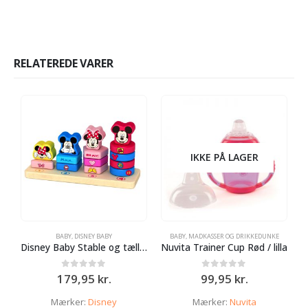
RELATEREDE VARER
IKKE PÅ LAGER
BABY
,
DISNEY BABY
BABY
,
MADKASSER OG DRIKKEDUNKE
B
Disney Baby Stable og tælle legetøj træ
Nuvita Trainer Cup Rød / lilla
0
ud af 5
0
ud af 5
179,95
kr.
99,95
kr.
Mærker:
Disney
Mærker:
Nuvita