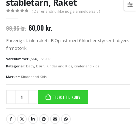
stabletårn, Raket
( Der er endnu ikke nogle anmeldelser. )
0
out of 5
Den
Den
60,00
kr.
99,95
kr.
oprindelige
aktuelle
pris
pris
Farverig stable-raket i BIOplast med 6 klodser styrker babyens
var:
er:
finmotorik.
99,95 kr..
60,00 kr..
Varenummer (SKU):
B30001
Kategorier:
Baby
,
Børn
,
Kinder and Kids
,
Kinder and kids
Mærker:
Kinder and Kids
TILFØJ TIL KURV