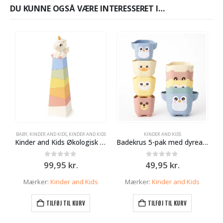
DU KUNNE OGSÅ VÆRE INTERESSERET I…
BABY
,
KINDER AND KIDS
,
KINDER AND KIDS
KINDER AND KIDS
B
Kinder and Kids Økologisk BIOplast Stabletårn enhjørning.
Badekrus 5-pak med dyreansigter – Sjovt og lærende vandlegetøj
0
ud af 5
0
ud af 5
99,95
kr.
49,95
kr.
Mærker:
Kinder and Kids
Mærker:
Kinder and Kids
TILFØJ TIL KURV
TILFØJ TIL KURV