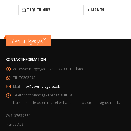
TILFØJ TIL KURV
LÆS MERE
Kan vi hjælpe?
KONTAKTINFORMATION
Adresse:
Borgergade 23 B, 7200 Grindsted
Tlf:
70202095
Mail:
info@boernelageret.dk
Telefontid:
Mandag - Fredag: 8 til 18
Du kan sende os en mail eller handle her på siden døgnet rundt.
CVR: 37639664
Inurse ApS