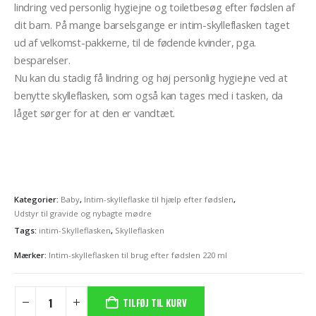
lindring ved personlig hygiejne og toiletbesøg efter fødslen af
dit barn. På mange barselsgange er intim-skylleflasken taget
ud af velkomst-pakkerne, til de fødende kvinder, pga.
besparelser.
Nu kan du stadig få lindring og høj personlig hygiejne ved at
benytte skylleflasken, som også kan tages med i tasken, da
låget sørger for at den er vandtæt.
Kategorier:
Baby
,
Intim-skylleflaske til hjælp efter fødslen
,
Udstyr til gravide og nybagte mødre
Tags:
intim-Skylleflasken
,
Skylleflasken
Mærker:
Intim-skylleflasken til brug efter fødslen 220 ml
TILFØJ TIL KURV