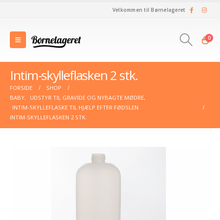
Velkommen til Børnelageret
0
Intim-skylleflasken 2 stk.
FORSIDE
SHOP
BABY
,
UDSTYR TIL GRAVIDE OG NYBAGTE MØDRE
,
INTIM-SKYLLEFLASKE TIL HJÆLP EFTER FØDSLEN
INTIM-SKYLLEFLASKEN 2 STK.