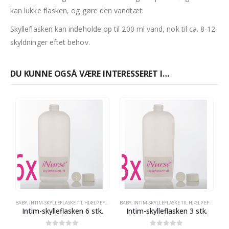
kan lukke flasken, og gøre den vandtæt.
Skylleflasken kan indeholde op til 200 ml vand, nok til ca. 8-12
skyldninger eftet behov.
DU KUNNE OGSÅ VÆRE INTERESSERET I…
BABY
,
INTIM-SKYLLEFLASKE TIL HJÆLP EFTER FØDSLEN
BABY
,
,
INTIM-SKYLLEFLASKE TIL HJÆLP EFTER FØDSLEN
UDSTYR TIL GRAVIDE OG NYBAGTE MØDRE
Intim-skylleflasken 6 stk.
Intim-skylleflasken 3 stk.