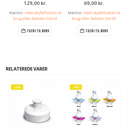
0
ud af 5
0
ud af 5
129,00
kr.
69,00
kr.
Mærker:
Intim-skylleflasken til
Mærker:
Intim-skylleflasken til
brug efter fødslen 220 ml
brug efter fødslen 220 ml
TILFØJ TIL KURV
TILFØJ TIL KURV
RELATEREDE VARER
-20%
-20%