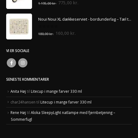
0
ud af 5
Den
Den
775,00
kr.
1.195,00
kr.
oprindelige
aktuelle
pris
pris
Noui Noui XL dækkeserviet - bordunderlag – Tæl til 100
var:
er:
1.195,00 kr..
775,00 kr..
0
ud af 5
Den
Den
160,00
kr.
180,00
kr.
oprindelige
aktuelle
pris
pris
VI ER SOCIALE
var:
er:
180,00 kr..
160,00 kr..
SENESTE KOMMENTARER
Anita Høj
til
Litecup i mange farver 330 ml
char24hansen
til
Litecup i mange farver 330 ml
Rene Høj
til
Aloka SleepyLight natlampe med fjernbetjening –
Sommerfugl