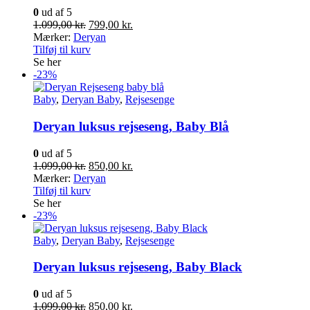
0
ud af 5
Den
Den
1.099,00
kr.
799,00
kr.
oprindelige
aktuelle
Mærker:
Deryan
pris
pris
Tilføj til kurv
var:
er:
Se her
1.099,00 kr..
799,00 kr..
-23%
Baby
,
Deryan Baby
,
Rejsesenge
Deryan luksus rejseseng, Baby Blå
0
ud af 5
Den
Den
1.099,00
kr.
850,00
kr.
oprindelige
aktuelle
Mærker:
Deryan
pris
pris
Tilføj til kurv
var:
er:
Se her
1.099,00 kr..
850,00 kr..
-23%
Baby
,
Deryan Baby
,
Rejsesenge
Deryan luksus rejseseng, Baby Black
0
ud af 5
Den
Den
1.099,00
kr.
850,00
kr.