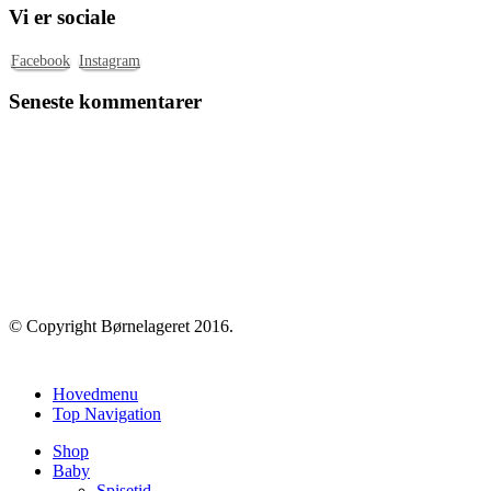
pris
pris
Vi er sociale
var:
er:
180,00 kr..
160,00 kr..
Facebook
Instagram
Seneste kommentarer
© Copyright Børnelageret 2016.
Hovedmenu
Top Navigation
Shop
Baby
Spisetid