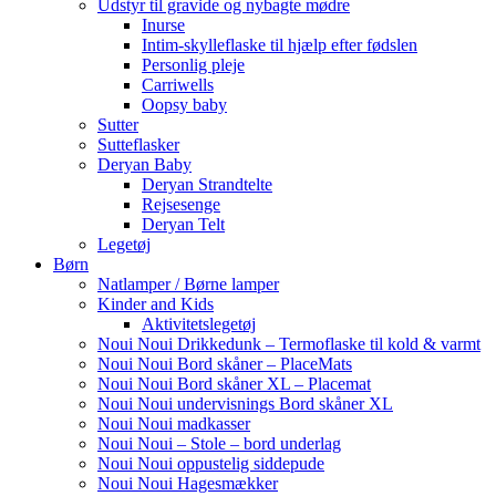
Udstyr til gravide og nybagte mødre
Inurse
Intim-skylleflaske til hjælp efter fødslen
Personlig pleje
Carriwells
Oopsy baby
Sutter
Sutteflasker
Deryan Baby
Deryan Strandtelte
Rejsesenge
Deryan Telt
Legetøj
Børn
Natlamper / Børne lamper
Kinder and Kids
Aktivitetslegetøj
Noui Noui Drikkedunk – Termoflaske til kold & varmt
Noui Noui Bord skåner – PlaceMats
Noui Noui Bord skåner XL – Placemat
Noui Noui undervisnings Bord skåner XL
Noui Noui madkasser
Noui Noui – Stole – bord underlag
Noui Noui oppustelig siddepude
Noui Noui Hagesmækker