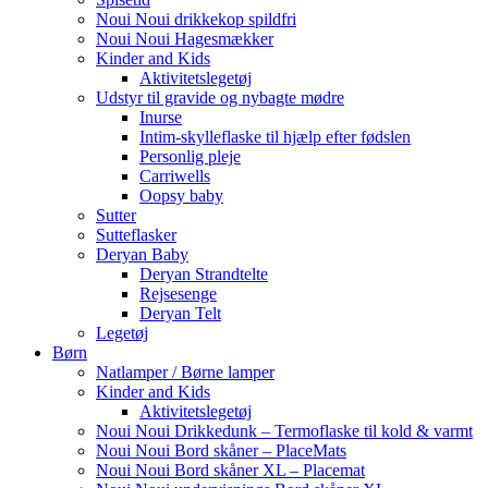
Noui Noui drikkekop spildfri
Noui Noui Hagesmækker
Kinder and Kids
Aktivitetslegetøj
Udstyr til gravide og nybagte mødre
Inurse
Intim-skylleflaske til hjælp efter fødslen
Personlig pleje
Carriwells
Oopsy baby
Sutter
Sutteflasker
Deryan Baby
Deryan Strandtelte
Rejsesenge
Deryan Telt
Legetøj
Børn
Natlamper / Børne lamper
Kinder and Kids
Aktivitetslegetøj
Noui Noui Drikkedunk – Termoflaske til kold & varmt
Noui Noui Bord skåner – PlaceMats
Noui Noui Bord skåner XL – Placemat