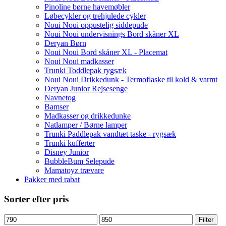
Pinoline børne havemøbler
Løbecykler og trehjulede cykler
Noui Noui oppustelig siddepude
Noui Noui undervisnings Bord skåner XL
Deryan Børn
Noui Noui Bord skåner XL - Placemat
Noui Noui madkasser
Trunki Toddlepak rygsæk
Noui Noui Drikkedunk - Termoflaske til kold & varmt
Deryan Junior Rejsesenge
Navnetog
Bamser
Madkasser og drikkedunke
Natlamper / Børne lamper
Trunki Paddlepak vandtæt taske - rygsæk
Trunki kufferter
Disney Junior
BubbleBum Selepude
Mamatoyz trævare
Pakker med rabat
Sorter efter pris
Mindste
Højeste
Filter