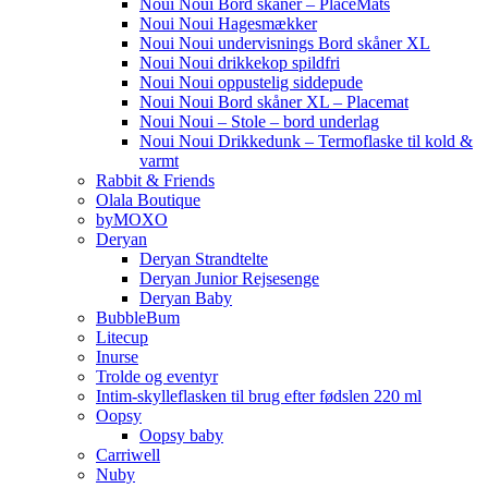
Noui Noui Bord skåner – PlaceMats
Noui Noui Hagesmækker
Noui Noui undervisnings Bord skåner XL
Noui Noui drikkekop spildfri
Noui Noui oppustelig siddepude
Noui Noui Bord skåner XL – Placemat
Noui Noui – Stole – bord underlag
Noui Noui Drikkedunk – Termoflaske til kold &
varmt
Rabbit & Friends
Olala Boutique
byMOXO
Deryan
Deryan Strandtelte
Deryan Junior Rejsesenge
Deryan Baby
BubbleBum
Litecup
Inurse
Trolde og eventyr
Intim-skylleflasken til brug efter fødslen 220 ml
Oopsy
Oopsy baby
Carriwell
Nuby