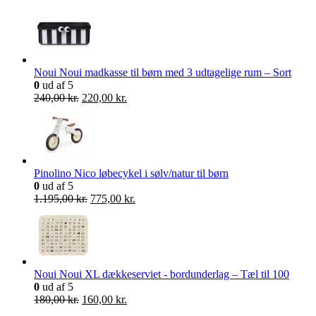
Noui Noui madkasse til børn med 3 udtagelige rum – Sort
0
ud af 5
Den
Den
240,00
kr.
220,00
kr.
oprindelige
aktuelle
pris
pris
var:
er:
240,00 kr..
220,00 kr..
Pinolino Nico løbecykel i sølv/natur til børn
0
ud af 5
Den
Den
1.195,00
kr.
775,00
kr.
oprindelige
aktuelle
pris
pris
var:
er:
1.195,00 kr..
775,00 kr..
Noui Noui XL dækkeserviet - bordunderlag – Tæl til 100
0
ud af 5
Den
Den
180,00
kr.
160,00
kr.
oprindelige
aktuelle