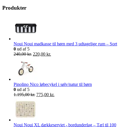
pris
pris
Produkter
Noui Noui madkasse til børn med 3 udtagelige rum – Sort
0
ud af 5
Den
Den
240,00
kr.
220,00
kr.
oprindelige
aktuelle
pris
pris
var:
er:
240,00 kr..
220,00 kr..
Pinolino Nico løbecykel i sølv/natur til børn
0
ud af 5
Den
Den
1.195,00
kr.
775,00
kr.
oprindelige
aktuelle
pris
pris
var:
er:
1.195,00 kr..
775,00 kr..
Noui Noui XL dækkeserviet - bordunderlag – Tæl til 100