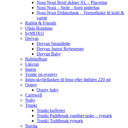
Noui Noui Bord skåner XL – Placemat
Noui Noui – Stole – bord underlag
Noui Noui Drikkedunk – Termoflaske til kold &
varmt
Rabbit & Friends
Olala Boutique
byMOXO
Deryan
Deryan Strandtelte
Deryan Junior Rejsesenge
Deryan Baby
BubbleBum
Litecup
Inurse
Trolde og eventyr
Intim-skylleflasken til brug efter fødslen 220 ml
Oopsy
Oopsy baby
Carriwell
Nuby
Trunki
Trunki kufferter
Trunki Paddlepak vandtæt taske – rygsæk
Trunki Toddlepak rygsæk
Nuvita