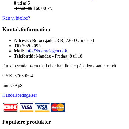
0
ud af 5
Den
Den
180,00
kr.
160,00
kr.
oprindelige
aktuelle
Kan vi hjælpe?
pris
pris
var:
er:
Kontaktinformation
180,00 kr..
160,00 kr..
Adresse:
Borgergade 23 B, 7200 Grindsted
Tlf:
70202095
Mail:
info@boernelageret.dk
Telefontid:
Mandag - Fredag: 8 til 18
Du kan sende os en mail eller handle her på siden døgnet rundt.
CVR: 37639664
Inurse ApS
Handelsbetingelser
Populære produkter