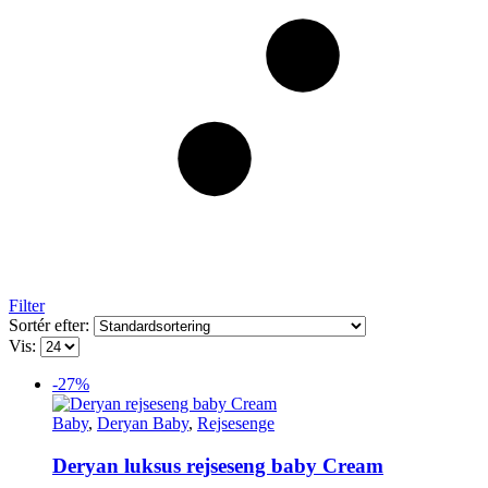
Filter
Sortér efter:
Vis:
-27%
Baby
,
Deryan Baby
,
Rejsesenge
Deryan luksus rejseseng baby Cream