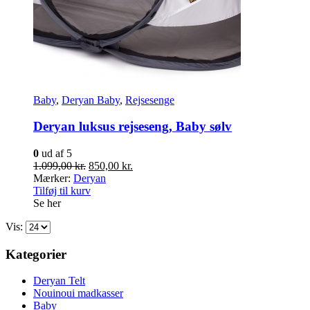
Baby
,
Deryan Baby
,
Rejsesenge
Deryan luksus rejseseng, Baby sølv
0
ud af 5
Den
Den
1.099,00
kr.
850,00
kr.
oprindelige
aktuelle
Mærker:
Deryan
pris
pris
Tilføj til kurv
var:
er:
Se her
1.099,00 kr..
850,00 kr..
Vis:
Kategorier
Deryan Telt
Nouinoui madkasser
Baby