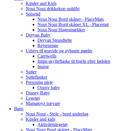
Kinder and Kids
Noui Noui drikkekop spildfri
Spisetid
Noui Noui Bord skåner - PlaceMats
Noui Noui Bord skåner XL - Placemat
Noui Noui Hagesmækker
Deryan Baby
Deryan Strandtelte
Rejsesenge
Udstyr til gravide og nybagte mødre
Carriwells
Intim-skylleflaske til hjælp efter fødslen
Inurse
Sutter
Sutteflasker
Personlig pleje
Oopsy baby
Disney Baby
Legetøj
Mamatoyz trævare
Børn
Noui Noui - Stole - bord underlag
Kinder and kids
Aktivitetslegetøj
Noui Noui Bord skåner - PlaceMats