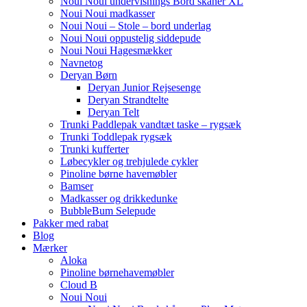
Noui Noui undervisnings Bord skåner XL
Noui Noui madkasser
Noui Noui – Stole – bord underlag
Noui Noui oppustelig siddepude
Noui Noui Hagesmækker
Navnetog
Deryan Børn
Deryan Junior Rejsesenge
Deryan Strandtelte
Deryan Telt
Trunki Paddlepak vandtæt taske – rygsæk
Trunki Toddlepak rygsæk
Trunki kufferter
Løbecykler og trehjulede cykler
Pinoline børne havemøbler
Bamser
Madkasser og drikkedunke
BubbleBum Selepude
Pakker med rabat
Blog
Mærker
Aloka
Pinoline børnehavemøbler
Cloud B
Noui Noui