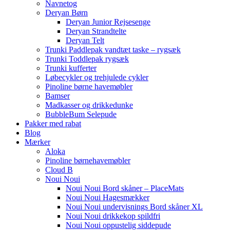
Navnetog
Deryan Børn
Deryan Junior Rejsesenge
Deryan Strandtelte
Deryan Telt
Trunki Paddlepak vandtæt taske – rygsæk
Trunki Toddlepak rygsæk
Trunki kufferter
Løbecykler og trehjulede cykler
Pinoline børne havemøbler
Bamser
Madkasser og drikkedunke
BubbleBum Selepude
Pakker med rabat
Blog
Mærker
Aloka
Pinoline børnehavemøbler
Cloud B
Noui Noui
Noui Noui Bord skåner – PlaceMats
Noui Noui Hagesmækker
Noui Noui undervisnings Bord skåner XL
Noui Noui drikkekop spildfri
Noui Noui oppustelig siddepude