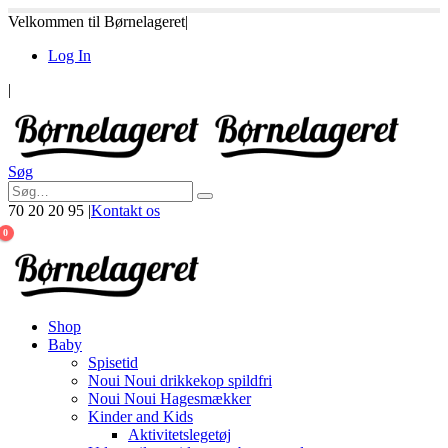
Velkommen til Børnelageret
|
Log In
|
Søg
70 20 20 95
|
Kontakt os
0
Shop
Baby
Spisetid
Noui Noui drikkekop spildfri
Noui Noui Hagesmækker
Kinder and Kids
Aktivitetslegetøj