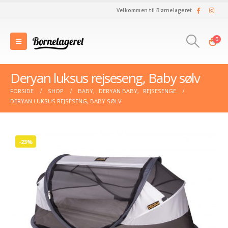
Velkommen til Børnelageret
0
Deryan luksus rejseseng, Baby sølv
FORSIDE
SHOP
BABY
,
DERYAN BABY
,
REJSESENGE
DERYAN LUKSUS REJSESENG, BABY SØLV
-23%