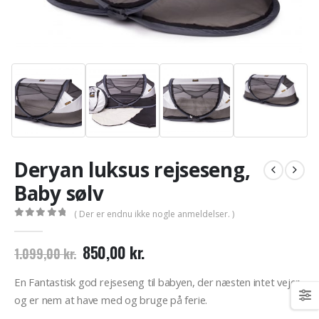
Deryan luksus rejseseng,
Baby sølv
( Der er endnu ikke nogle anmeldelser. )
0
out of 5
Den
Den
850,00
kr.
1.099,00
kr.
oprindelige
aktuelle
pris
pris
En Fantastisk god rejseseng til babyen, der næsten intet vejer
var:
er:
og er nem at have med og bruge på ferie.
1.099,00 kr..
850,00 kr..