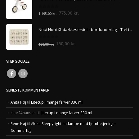
var:
er:
240,00 kr..
220,00 kr..
0
ud af 5
Den
Den
775,00
kr.
1.195,00
kr.
oprindelige
aktuelle
pris
pris
Noui Noui XL dækkeserviet - bordunderlag – Tæl til 100
var:
er:
1.195,00 kr..
775,00 kr..
0
ud af 5
Den
Den
160,00
kr.
180,00
kr.
oprindelige
aktuelle
pris
pris
VI ER SOCIALE
var:
er:
180,00 kr..
160,00 kr..
SENESTE KOMMENTARER
Anita Høj
til
Litecup i mange farver 330 ml
char24hansen
til
Litecup i mange farver 330 ml
Rene Høj
til
Aloka SleepyLight natlampe med fjernbetjening –
Sommerfugl