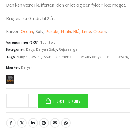
Den kan være i kufferten, den er let og den fylder ikke meget.
Bruges fra 0 mdr, til 2 år.
Farver:
Ocean
, Sølv,
Purple
,
Khaki
,
Blå
,
Lime
.
Cream
.
Varenummer (SKU):
Tcbl Sølv
Kategorier:
Baby
,
Deryan Baby
,
Rejsesenge
Tags:
Baby rejseseng
,
Brandhæmmende materiale
,
deryan
,
Let
,
Rejseseng
Mærker:
Deryan
TILFØJ TIL KURV