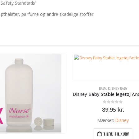
Safety Standards’
 pthalater, parfume og andre skadelige stoffer.
BABY
,
DISNEY BABY
0
ud af 5
89,95
kr.
Mærker:
Disney
TILFØJ TIL KURV