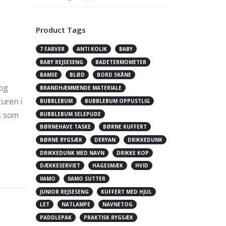
Product Tags
7 FARVER
ANTI KOLIK
BABY
BABY REJSESENG
BADETERMOMETER
BAMSE
BLØD
BORD SKÅNE
 og
BRANDHÆMMENDE MATERIALE
turen i
BUBBLEBUM
BUBBLEBUM OPPUSTLIG
s som
BUBBLEBUM SELEPUDE
BØRNEHAVE TASKE
BØRNE KUFFERT
BØRNE RYGSÆK
DERYAN
DRIKKEDUNK
DRIKKEDUNK MED NAVN
DRIKKE KOP
DÆKKESERVIET
HAGESMÆK
HVID
IIAMO
IIAMO SUTTER
JUNIOR REJSESENG
KUFFERT MED HJUL
LET
NATLAMPE
NAVNETOG
PADDLEPAK
PRAKTISK RYGSÆK