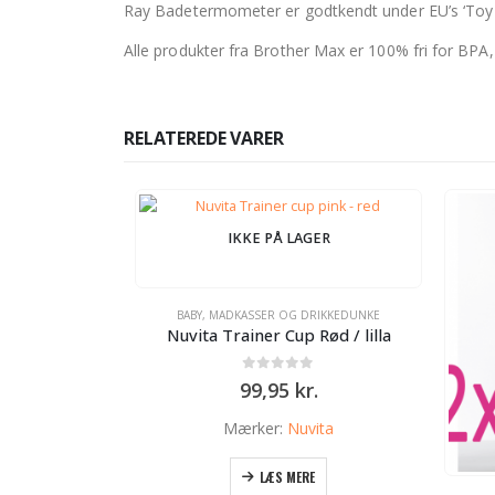
Ray Badetermometer er godtkendt under EU’s ‘Toy 
Alle produkter fra Brother Max er 100% fri for BPA,
RELATEREDE VARER
IKKE PÅ LAGER
BABY
,
MADKASSER OG DRIKKEDUNKE
Nuvita Trainer Cup Rød / lilla
0
ud af 5
99,95
kr.
Mærker:
Nuvita
LÆS MERE