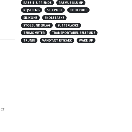
RABBIT & FRIENDS
RASMUS KLUMP
REJSESENG
SELEPUDE
SIDDEPUDE
SILIKONE
SKOLETASKE
STOLEUNDERLAG
SUTTEFLASKE
TERMOMETER
TRANSPORTABEL SELEPUDE
TRUNKI
VANDTÆT RYGSÆK
WAKE UP
 er