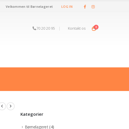
Velkommen til Børnelageret
LOG IN
0
70 20 20 95
|
Kontakt os
Kategorier
Børnelageret
(4)