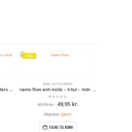
-29%
BABY
,
SUTTEFLASKER
Disney Baby Stable legetøj Anders And
Iiamo flow anti-kolik – 4 hul – mdr. 6+
0
ud af 5
Den
Den
49,95
kr.
69,95
kr.
oprindelige
aktuelle
pris
pris
Mærker:
iiamo
var:
er:
69,95 kr..
49,95 kr..
TILFØJ TIL KURV