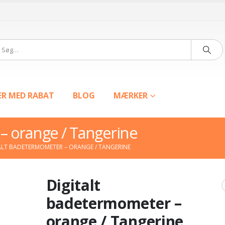
ER MED RABAT
BLOG
MÆRKER
– orange / Tangerine
ALT BADETERMOMETER – ORANGE / TANGERINE
Digitalt
badetermometer –
orange / Tangerine