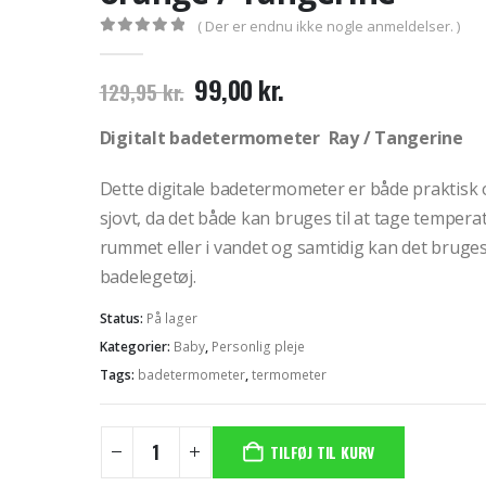
( Der er endnu ikke nogle anmeldelser. )
0
out of 5
Den
Den
99,00
kr.
129,95
kr.
oprindelige
aktuelle
pris
pris
Digitalt badetermometer Ray / Tangerine
var:
er:
129,95 kr..
99,00 kr..
Dette digitale badetermometer er både praktisk
sjovt, da det både kan bruges til at tage tempera
rummet eller i vandet og samtidig kan det bruge
badelegetøj.
Status:
På lager
Kategorier:
Baby
,
Personlig pleje
Tags:
badetermometer
,
termometer
TILFØJ TIL KURV