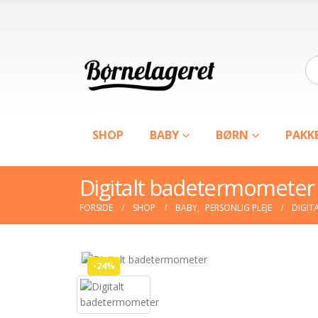
SHOP
BABY
BØRN
PAKK
Digitalt badetermometer 
FORSIDE
SHOP
BABY
,
PERSONLIG PLEJE
DIGIT
-24%