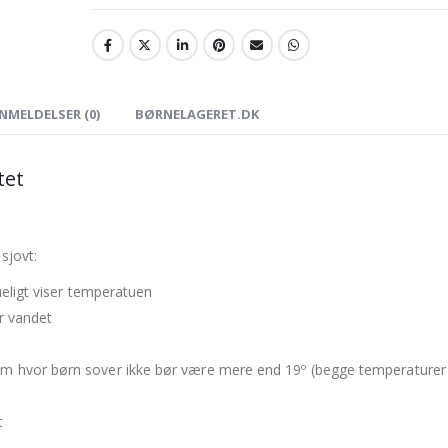
NMELDELSER (0)
BØRNELAGERET.DK
tet
sjovt:
ueligt viser temperatuen
r vandet
um hvor børn sover ikke bør være mere end 19º (begge temperaturer
t