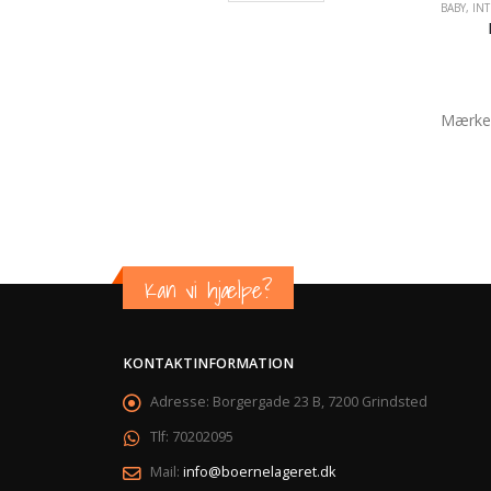
BABY
,
INT
Mærke
Kan vi hjælpe?
KONTAKTINFORMATION
Adresse:
Borgergade 23 B, 7200 Grindsted
Tlf:
70202095
Mail:
info@boernelageret.dk