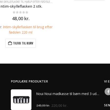
IM-SKYLLEFLASKE TIL HJÆLP EFTER FØDSLEN
,
UDSTYR TIL GRAVIDE OG NYBAGTE MØDRE
Intim-skylleflasken 2 stk.
0
ud af 5
48,00
kr.
r:
Intim-skylleflasken til brug efter
fødslen 220 ml
TILFØJ TIL KURV
POPULÆRE PRODUKTER
VI 
Noui Noui madkasse til børn med 3 udtagelige rum – Sort
0
ud af 5
Den
Den
220,00
kr.
SE
240,00
kr.