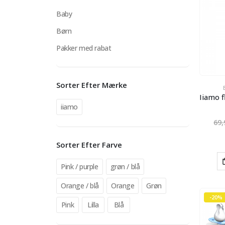
Baby
Børn
Pakker med rabat
Sorter Efter Mærke
iiamo
69
Sorter Efter Farve
Pink / purple
grøn / blå
Orange / blå
Orange
Grøn
-20%
Pink
Lilla
Blå