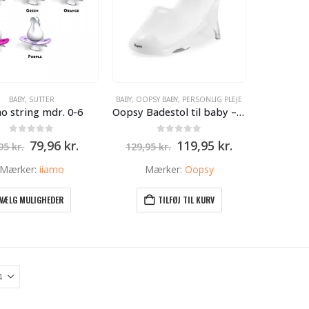
BABY
,
SUTTER
BABY
,
OOPSY BABY
,
PERSONLIG PLEJE
o string mdr. 0-6
Oopsy Badestol til baby – Hvid
0
ud af 5
0
ud af 5
Den
Den
Den
Den
79,96
kr.
119,95
kr.
,95
kr.
129,95
kr.
oprindelige
aktuelle
oprindelige
aktuelle
pris
pris
pris
pris
Mærker:
iiamo
Mærker:
Oopsy
var:
er:
var:
er:
99,95 kr..
79,96 kr..
129,95 kr..
119,95 kr..
Dette
VÆLG MULIGHEDER
TILFØJ TIL KURV
vare
har
flere
varianter.
Mulighederne
kan
vælges