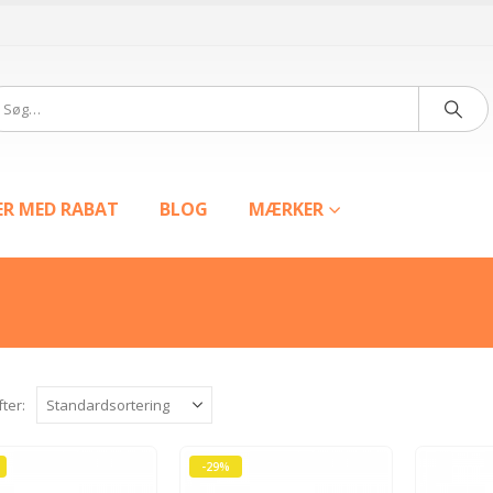
ER MED RABAT
BLOG
MÆRKER
fter:
-29%