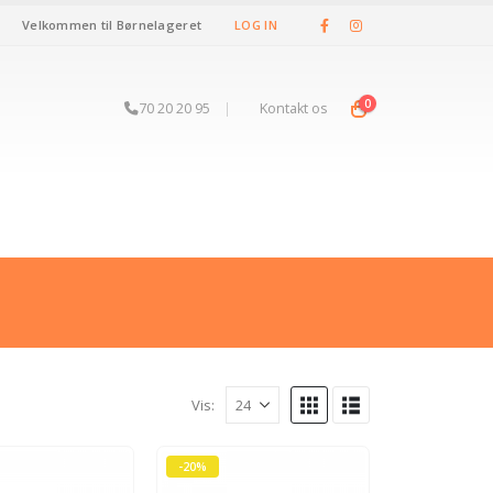
Velkommen til Børnelageret
LOG IN
0
70 20 20 95
|
Kontakt os
Vis:
-20%