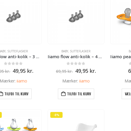
BABY
,
SUTTEFLASKER
BABY
,
SUTTEFLASKER
B
Iiamo flow anti-kolik – 3 hul – mdr. 3+
Iiamo flow anti-kolik – 4 hul – mdr. 6+
0
ud af 5
0
ud af 5
Den
Den
Den
Den
49,95
kr.
49,95
kr.
6
,95
kr.
69,95
kr.
oprindelige
aktuelle
oprindelige
aktuelle
pris
pris
pris
pris
Mærker:
iiamo
Mærker:
iiamo
Mæ
var:
er:
var:
er:
69,95 kr..
49,95 kr..
69,95 kr..
49,95 kr..
TILFØJ TIL KURV
TILFØJ TIL KURV
VÆL
-8%