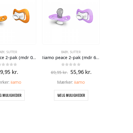
ABY
,
SUTTER
BABY
,
SUTTER
Iiamo peace 2-pak (mdr 0-6)
Iiamo peace 2-pak (mdr 6+)
0
ud af 5
0
ud af 5
Den
Den
9,95
kr.
55,96
kr.
69,95
kr.
oprindelige
aktuelle
pris
pris
rker:
iiamo
Mærker:
iiamo
var:
er:
69,95 kr..
55,96 kr..
Dette
Dette
G MULIGHEDER
VÆLG MULIGHEDER
vare
vare
har
har
flere
flere
varianter.
varianter.
Mulighederne
Mulighederne
kan
kan