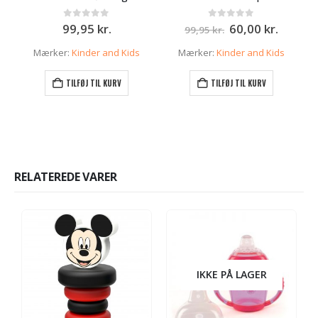
Den
Den
0
ud af 5
0
ud af 5
99,95
kr.
60,00
kr.
99,95
kr.
oprindelige
aktuell
pris
pris
Mærker:
Kinder and Kids
Mærker:
Kinder and Kids
var:
er:
99,95 kr..
60,00 k
TILFØJ TIL KURV
TILFØJ TIL KURV
RELATEREDE VARER
IKKE PÅ LAGER