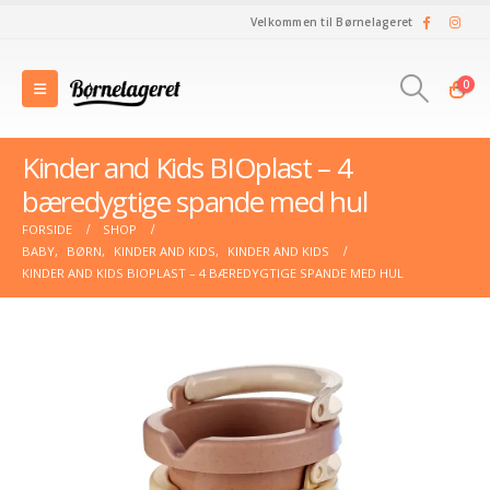
Velkommen til Børnelageret
0
Kinder and Kids BIOplast – 4
bæredygtige spande med hul
FORSIDE
SHOP
BABY
,
BØRN
,
KINDER AND KIDS
,
KINDER AND KIDS
KINDER AND KIDS BIOPLAST – 4 BÆREDYGTIGE SPANDE MED HUL