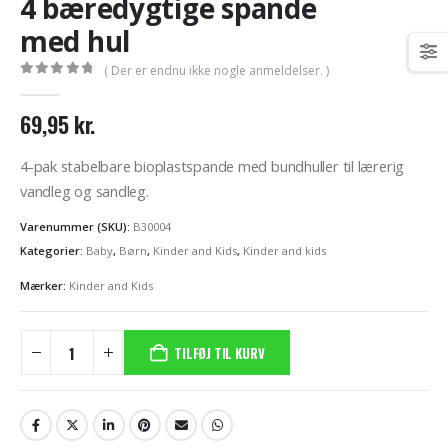
4 bæredygtige spande
med hul
( Der er endnu ikke nogle anmeldelser. )
0
out of 5
69,95
kr.
4-pak stabelbare bioplastspande med bundhuller til lærerig
vandleg og sandleg.
Varenummer (SKU):
B30004
Kategorier:
Baby
,
Børn
,
Kinder and Kids
,
Kinder and kids
Mærker:
Kinder and Kids
TILFØJ TIL KURV