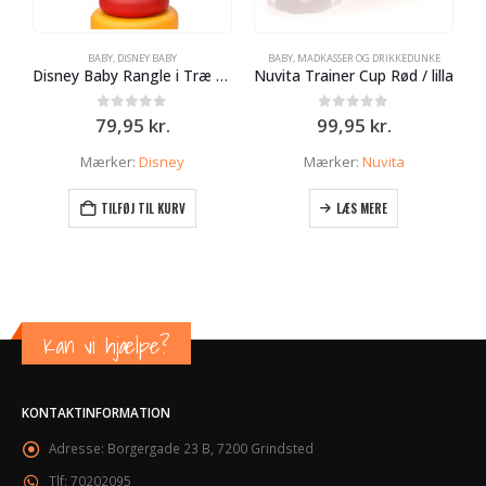
BABY
,
DISNEY BABY
BABY
,
MADKASSER OG DRIKKEDUNKE
B
Disney Baby Rangle i Træ Mickye Mouse
Nuvita Trainer Cup Rød / lilla
0
ud af 5
0
ud af 5
79,95
kr.
99,95
kr.
Mærker:
Disney
Mærker:
Nuvita
M
TILFØJ TIL KURV
LÆS MERE
Kan vi hjælpe?
KONTAKTINFORMATION
Adresse:
Borgergade 23 B, 7200 Grindsted
Tlf:
70202095