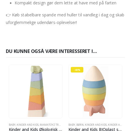
Kompakt design gør dem lette at have med på farten
👉 Køb stabelbare spande med huller til vandleg i dag og skab
uforglemmelige udendørs-oplevelser!
DU KUNNE OGSÅ VÆRE INTERESSERET I…
-40%
BABY
,
KINDER AND KIDS
,
MAMATOYZ TRÆVARE
BABY
,
BØRN
,
KINDER AND KIDS
,
KINDER AND KIDS
AK
Kinder and Kids Økologisk BIOplast Stabletårn med Dinosaur
Kinder and Kids BIOplast stabletårn, Raket