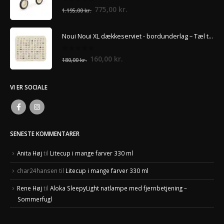
0
ud af 5
Den
Den
775,00
kr.
1.195,00
kr.
oprindelige
aktuelle
pris
pris
Noui Noui XL dækkeserviet - bordunderlag – Tæl til 100
var:
er:
1.195,00 kr..
775,00 kr..
0
ud af 5
Den
Den
160,00
kr.
180,00
kr.
oprindelige
aktuelle
pris
pris
VI ER SOCIALE
var:
er:
180,00 kr..
160,00 kr..
SENESTE KOMMENTARER
Anita Høj
til
Litecup i mange farver 330 ml
char24hansen
til
Litecup i mange farver 330 ml
Rene Høj
til
Aloka SleepyLight natlampe med fjernbetjening –
Sommerfugl