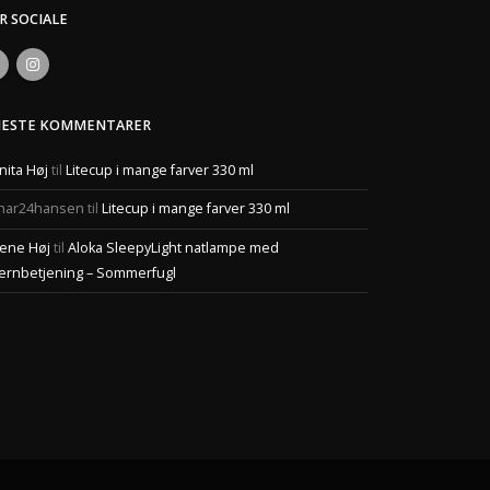
ER SOCIALE
NESTE KOMMENTARER
nita Høj
til
Litecup i mange farver 330 ml
har24hansen
til
Litecup i mange farver 330 ml
ene Høj
til
Aloka SleepyLight natlampe med
jernbetjening – Sommerfugl