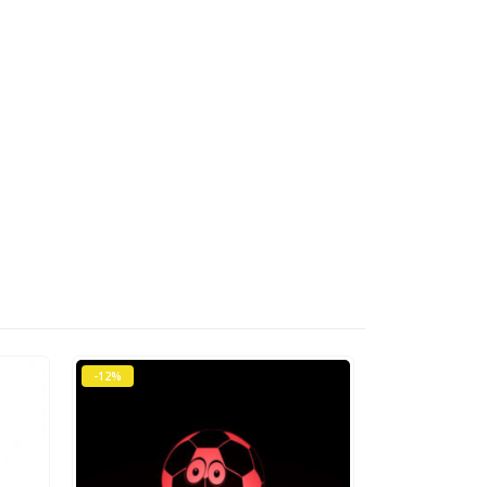
-12%
-23%