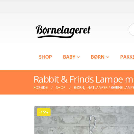
SHOP
BABY
BØRN
PAKK
Rabbit & Frinds Lampe m
FORSIDE
SHOP
BØRN
,
NATLAMPER / BØRNE LAMP
-15%