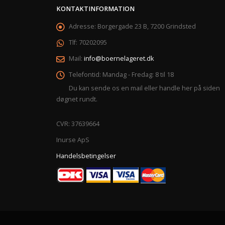
KONTAKTINFORMATION
Adresse:
Borgergade 23 B, 7200 Grindsted
Tlf:
70202095
Mail:
info@boernelageret.dk
Telefontid:
Mandag - Fredag: 8 til 18
Du kan sende os en mail eller handle her på siden
døgnet rundt.
CVR: 37639664
Inurse ApS
Handelsbetingelser