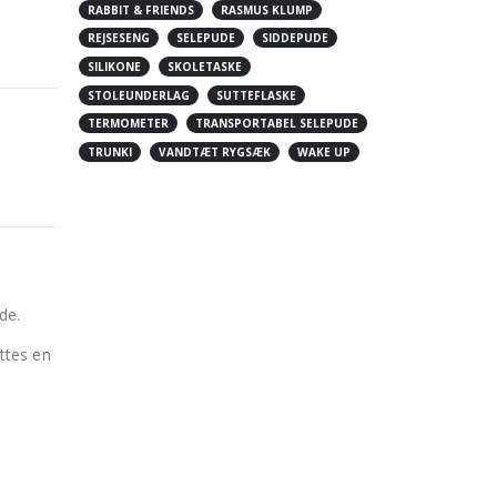
RABBIT & FRIENDS
RASMUS KLUMP
REJSESENG
SELEPUDE
SIDDEPUDE
SILIKONE
SKOLETASKE
STOLEUNDERLAG
SUTTEFLASKE
TERMOMETER
TRANSPORTABEL SELEPUDE
TRUNKI
VANDTÆT RYGSÆK
WAKE UP
de.
ttes en