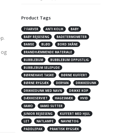
Product Tags
7 FARVER
ANTI KOLIK
BABY
BABY REJSESENG
BADETERMOMETER
p.
BAMSE
BLØD
BORD SKÅNE
 og
BRANDHÆMMENDE MATERIALE
BUBBLEBUM
BUBBLEBUM OPPUSTLIG
BUBBLEBUM SELEPUDE
BØRNEHAVE TASKE
BØRNE KUFFERT
BØRNE RYGSÆK
DERYAN
DRIKKEDUNK
DRIKKEDUNK MED NAVN
DRIKKE KOP
DÆKKESERVIET
HAGESMÆK
HVID
IIAMO
IIAMO SUTTER
JUNIOR REJSESENG
KUFFERT MED HJUL
LET
NATLAMPE
NAVNETOG
PADDLEPAK
PRAKTISK RYGSÆK