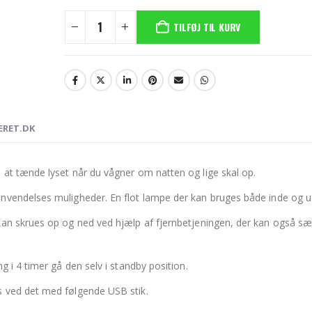
TILFØJ TIL KURV
ERET.DK
at tænde lyset når du vågner om natten og lige skal op.
nvendelses muligheder. En flot lampe der kan bruges både inde og u
kan skrues op og ned ved hjælp af fjernbetjeningen, der kan også sæ
 i 4 timer gå den selv i standby position.
s ved det med følgende USB stik.