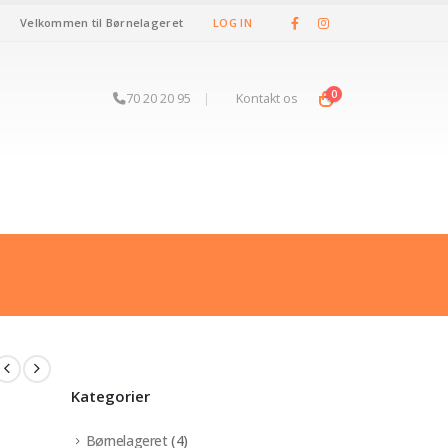
Velkommen til Børnelageret
LOG IN
0
70 20 20 95
|
Kontakt os
Kategorier
Børnelageret
(4)