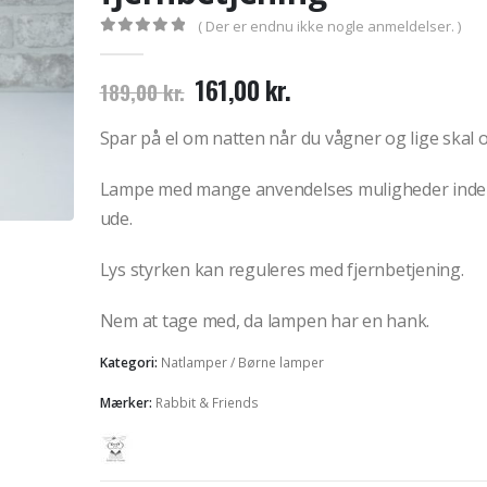
( Der er endnu ikke nogle anmeldelser. )
0
out of 5
Den
Den
161,00
kr.
189,00
kr.
oprindelige
aktuelle
pris
pris
Spar på el om natten når du vågner og lige skal o
var:
er:
189,00 kr..
161,00 kr..
Lampe med mange anvendelses muligheder inde
ude.
Lys styrken kan reguleres med fjernbetjening.
Nem at tage med, da lampen har en hank.
Kategori:
Natlamper / Børne lamper
Mærker:
Rabbit & Friends