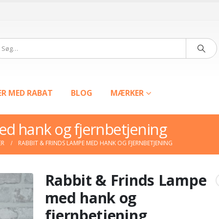
ER MED RABAT
BLOG
MÆRKER
ed hank og fjernbetjening
ER
RABBIT & FRINDS LAMPE MED HANK OG FJERNBETJENING
Rabbit & Frinds Lampe
med hank og
fjernbetjening