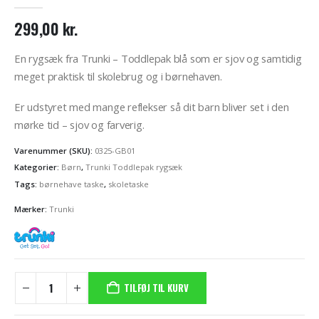
0
out of 5
299,00
kr.
En rygsæk fra Trunki – Toddlepak blå som er sjov og samtidig
meget praktisk til skolebrug og i børnehaven.
Er udstyret med mange reflekser så dit barn bliver set i den
mørke tid – sjov og farverig.
Varenummer (SKU):
0325-GB01
Kategorier:
Børn
,
Trunki Toddlepak rygsæk
Tags:
børnehave taske
,
skoletaske
Mærker:
Trunki
TILFØJ TIL KURV