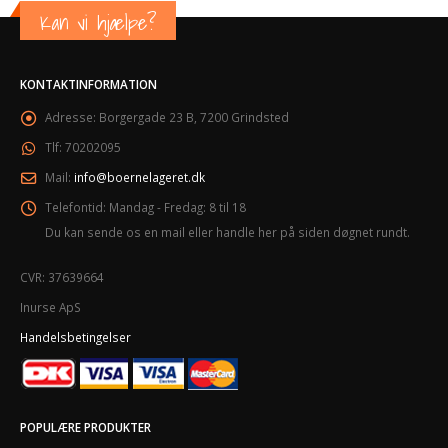
Kan vi hjælpe?
KONTAKTINFORMATION
Adresse:
Borgergade 23 B, 7200 Grindsted
Tlf:
70202095
Mail:
info@boernelageret.dk
Telefontid:
Mandag - Fredag: 8 til 18
Du kan sende os en mail eller handle her på siden døgnet rundt.
CVR: 37639664
Inurse ApS
Handelsbetingelser
POPULÆRE PRODUKTER