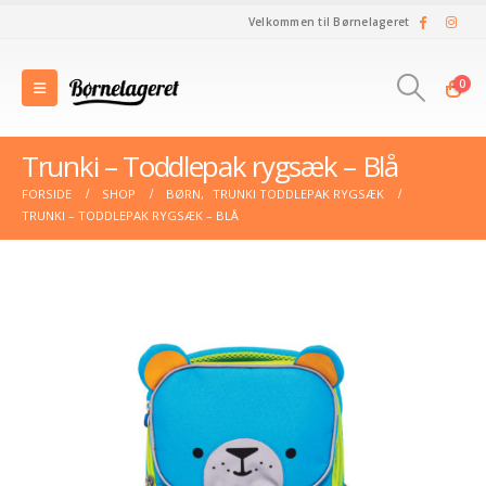
Velkommen til Børnelageret
0
Trunki – Toddlepak rygsæk – Blå
FORSIDE
SHOP
BØRN
,
TRUNKI TODDLEPAK RYGSÆK
TRUNKI – TODDLEPAK RYGSÆK – BLÅ