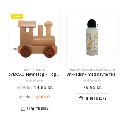
-26%
BØRN
,
NAVNETOG
BØRN
,
MADKASSER OG DRIKKEDUNKE
byMOXO Navnetog – Tog – Lokomotiv
Drikkedunk med navne felt – Legetøj tema
Den
Den
0
ud af 5
0
ud af 5
14,85
kr.
79,95
kr.
19,95
kr.
oprindelige
aktuelle
pris
pris
Mærker:
byMOXO
TILFØJ TIL KURV
var:
er:
19,95 kr..
14,85 kr..
TILFØJ TIL KURV