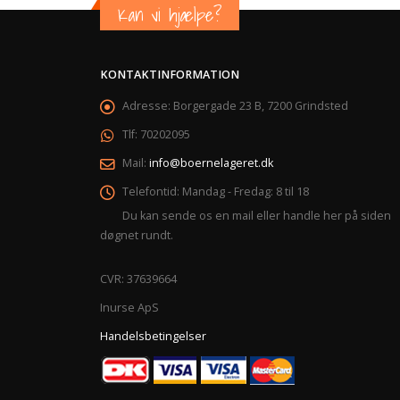
Kan vi hjælpe?
KONTAKTINFORMATION
Adresse:
Borgergade 23 B, 7200 Grindsted
Tlf:
70202095
Mail:
info@boernelageret.dk
Telefontid:
Mandag - Fredag: 8 til 18
Du kan sende os en mail eller handle her på siden
døgnet rundt.
CVR: 37639664
Inurse ApS
Handelsbetingelser