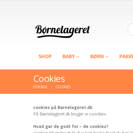
SHOP
BABY
BØRN
PAKK
Cookies
FORSIDE
COOKIES
cookies på Børnelageret.dk
På Børnelageret.dk bruger vi coockies.
Hvad gør de godt for – de cookies?
cookies bliver brugt til at vi kan huske hvad du har