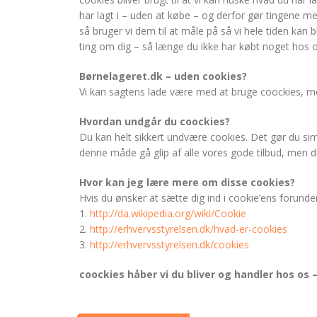
har lagt i – uden at købe – og derfor gør tingene me
så bruger vi dem til at måle på så vi hele tiden kan bl
ting om dig – så længe du ikke har købt noget hos o
Børnelageret.dk – uden cookies?
Vi kan sagtens lade være med at bruge coockies, me
Hvordan undgår du coockies?
Du kan helt sikkert undvære cookies. Det gør du sim
denne måde gå glip af alle vores gode tilbud, men du 
Hvor kan jeg lære mere om disse cookies?
Hvis du ønsker at sætte dig ind i cookie’ens forund
1.
http://da.wikipedia.org/wiki/Cookie
2.
http://erhvervsstyrelsen.dk/hvad-er-cookies
3.
http://erhvervsstyrelsen.dk/cookies
coockies håber vi du bliver og handler hos os – 