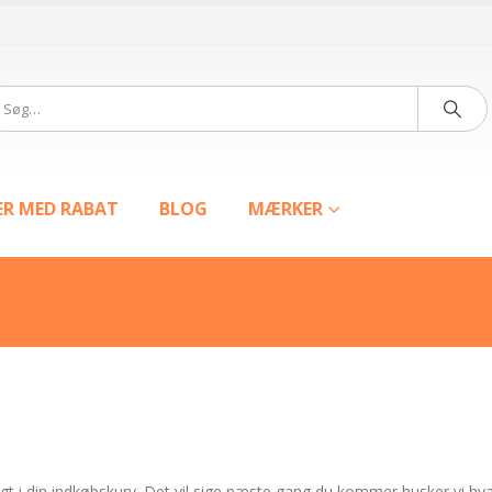
ER MED RABAT
BLOG
MÆRKER
 lagt i din indkøbskurv. Det vil sige næste gang du kommer husker vi hv