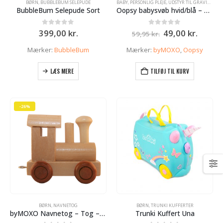
BØRN
,
BUBBLEBUM SELEPUDE
BABY
,
PERSONLIG PLEJE
,
UDSTYR TIL GRAVIDE OG NYBAGTE MØDRE
BubbleBum Selepude Sort
Oopsy babysvøb hvid/blå – bomuld
Den
Den
0
ud af 5
0
ud af 5
399,00
kr.
49,00
kr.
59,95
kr.
oprindelige
aktuel
pris
pris
Mærker:
BubbleBum
Mærker:
byMOXO
,
Oopsy
var:
er:
59,95 kr..
49,00 k
LÆS MERE
TILFØJ TIL KURV
-26%
BØRN
,
NAVNETOG
BØRN
,
TRUNKI KUFFERTER
byMOXO Navnetog – Tog – Lokomotiv
Trunki Kuffert Una