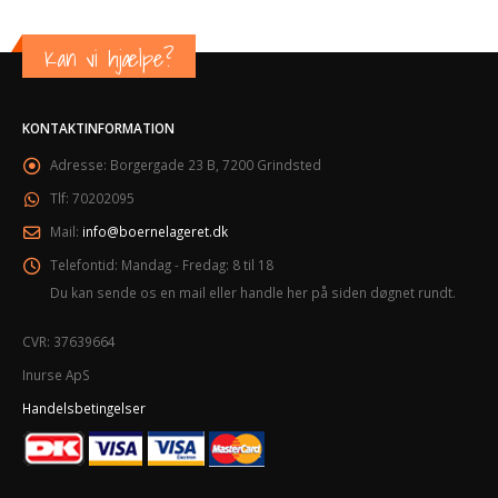
Kan vi hjælpe?
KONTAKTINFORMATION
Adresse:
Borgergade 23 B, 7200 Grindsted
Tlf:
70202095
Mail:
info@boernelageret.dk
Telefontid:
Mandag - Fredag: 8 til 18
Du kan sende os en mail eller handle her på siden døgnet rundt.
CVR: 37639664
Inurse ApS
Handelsbetingelser