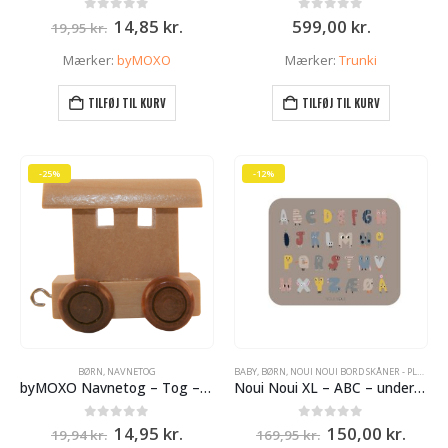
Den
Den
0
ud af 5
0
ud af 5
14,85
kr.
599,00
kr.
19,95
kr.
oprindelige
aktuelle
pris
pris
Mærker:
byMOXO
Mærker:
Trunki
var:
er:
19,95 kr..
14,85 kr..
TILFØJ TIL KURV
TILFØJ TIL KURV
-25%
-12%
BØRN
,
NAVNETOG
BABY
,
BØRN
,
NOUI NOUI BORD SKÅNER - PLACEMATS
byMOXO Navnetog – Tog – Vogn
Noui Noui XL – ABC – undervisnings – Bordskåner – 55 x 45 cm Dansk
Den
Den
Den
Den
0
ud af 5
0
ud af 5
14,95
kr.
150,00
kr.
19,94
kr.
169,95
kr.