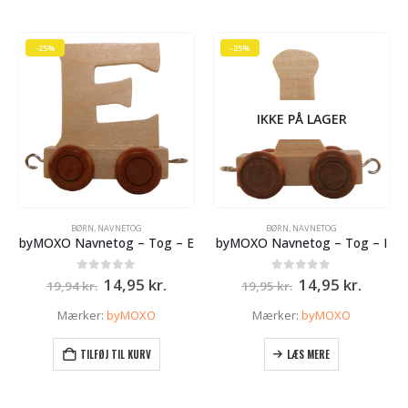
-25%
-25%
IKKE PÅ LAGER
BØRN
,
NAVNETOG
BØRN
,
NAVNETOG
byMOXO Navnetog – Tog – E
byMOXO Navnetog – Tog – I
Den
Den
Den
Den
0
ud af 5
0
ud af 5
14,95
kr.
14,95
kr.
19,94
kr.
19,95
kr.
oprindelige
aktuelle
oprindelige
aktuel
pris
pris
pris
pris
Mærker:
byMOXO
Mærker:
byMOXO
var:
er:
var:
er:
19,94 kr..
14,95 kr..
19,95 kr..
14,95 k
TILFØJ TIL KURV
LÆS MERE