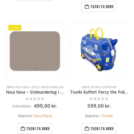
19,94 kr..
14,95 kr..
19,95 kr..
14,95 k
TILFØJ TIL KURV
-17%
BØRN
,
NOUI NOUI - STOLE - BORD UNDERLAG
BØRN
,
TRUNKI KUFFERTER
Noui Noui – Stoleunderlag i mange farver 120 x 95 cm – Cocoa
Trunki Kuffert Percy the Policecar
Den
Den
0
ud af 5
0
ud af 5
499,00
kr.
599,00
kr.
599,00
kr.
oprindelige
aktuelle
pris
pris
Mærker:
Noui Noui
Mærker:
Trunki
var:
er:
599,00 kr..
499,00 kr..
TILFØJ TIL KURV
TILFØJ TIL KURV