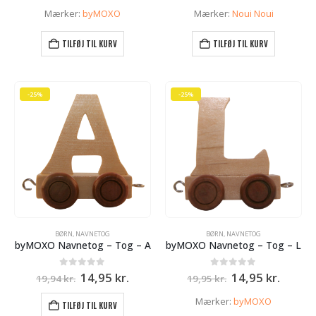
oprindelige
aktuelle
oprindelige
aktue
pris
pris
pris
pris
Mærker:
byMOXO
Mærker:
Noui Noui
var:
er:
var:
er:
19,94 kr..
14,95 kr..
169,95 kr..
150,0
TILFØJ TIL KURV
TILFØJ TIL KURV
-25%
-25%
BØRN
,
NAVNETOG
BØRN
,
NAVNETOG
byMOXO Navnetog – Tog – A
byMOXO Navnetog – Tog – L
Den
Den
Den
Den
0
ud af 5
0
ud af 5
14,95
kr.
14,95
kr.
19,94
kr.
19,95
kr.
oprindelige
aktuelle
oprindelige
aktuel
pris
pris
pris
pris
Mærker:
byMOXO
TILFØJ TIL KURV
var:
er:
var:
er: