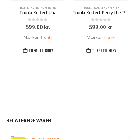
BØRN
,
TRUNKI KUFFERTER
BØRN
,
TRUNKI KUFFERTER
Trunki Kuffert Una
Trunki Kuffert Percy the Policecar
0
ud af 5
0
ud af 5
599,00
kr.
599,00
kr.
Mærker:
Trunki
Mærker:
Trunki
TILFØJ TIL KURV
TILFØJ TIL KURV
RELATEREDE VARER