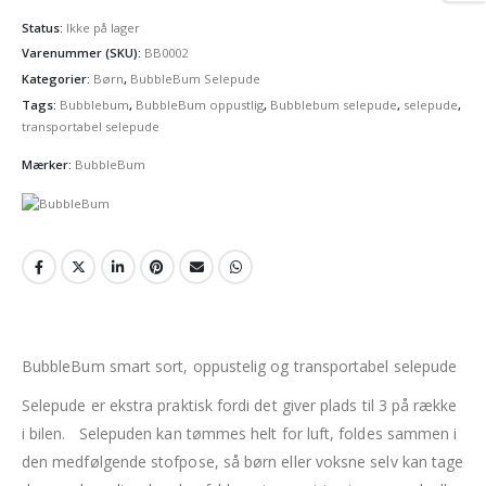
Status:
Ikke på lager
Varenummer (SKU):
BB0002
Kategorier:
Børn
,
BubbleBum Selepude
Tags:
Bubblebum
,
BubbleBum oppustlig
,
Bubblebum selepude
,
selepude
,
transportabel selepude
Mærker:
BubbleBum
BubbleBum smart sort, oppustelig og transportabel selepude
Selepude er ekstra praktisk fordi det giver plads til 3 på række
i bilen. Selepuden kan tømmes helt for luft, foldes sammen i
den medfølgende stofpose, så børn eller voksne selv kan tage