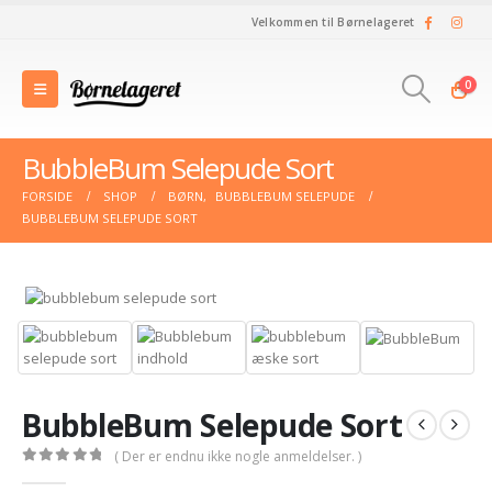
Velkommen til Børnelageret
0
BubbleBum Selepude Sort
FORSIDE
SHOP
BØRN
,
BUBBLEBUM SELEPUDE
BUBBLEBUM SELEPUDE SORT
BubbleBum Selepude Sort
( Der er endnu ikke nogle anmeldelser. )
0
out of 5