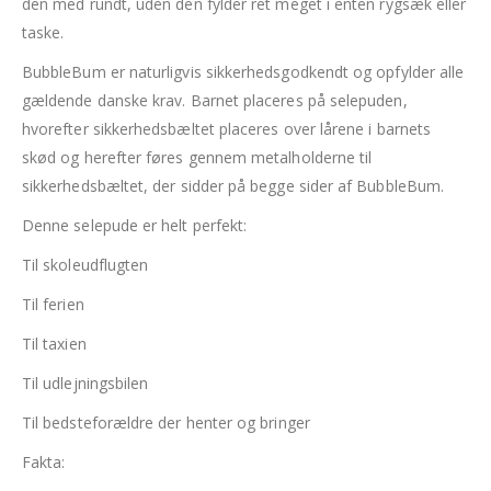
den med rundt, uden den fylder ret meget i enten rygsæk eller
taske.
BubbleBum er naturligvis sikkerhedsgodkendt og opfylder alle
gældende danske krav. Barnet placeres på selepuden,
hvorefter sikkerhedsbæltet placeres over lårene i barnets
skød og herefter føres gennem metalholderne til
sikkerhedsbæltet, der sidder på begge sider af BubbleBum.
Denne selepude er helt perfekt:
Til skoleudflugten
Til ferien
Til taxien
Til udlejningsbilen
Til bedsteforældre der henter og bringer
Fakta: