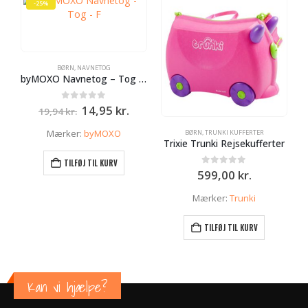
-25%
BØRN
,
NAVNETOG
byMOXO Navnetog – Tog – F
Den
Den
0
ud af 5
14,95
kr.
19,94
kr.
oprindelige
aktuelle
pris
pris
Mærker:
byMOXO
BØRN
,
TRUNKI KUFFERTER
var:
er:
Trixie Trunki Rejsekufferter
19,94 kr..
14,95 kr..
TILFØJ TIL KURV
0
ud af 5
599,00
kr.
Mærker:
Trunki
TILFØJ TIL KURV
Kan vi hjælpe?