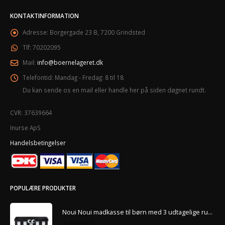
KONTAKTINFORMATION
Adresse:
Borgergade 23 B, 7200 Grindsted
Tlf:
70202095
Mail:
info@boernelageret.dk
Telefontid:
Mandag - Fredag: 8 til 18
Du kan sende os en mail eller handle her på siden døgnet rundt.
CVR: 37639664
Inurse ApS
Handelsbetingelser
POPULÆRE PRODUKTER
Noui Noui madkasse til børn med 3 udtagelige rum – Sort