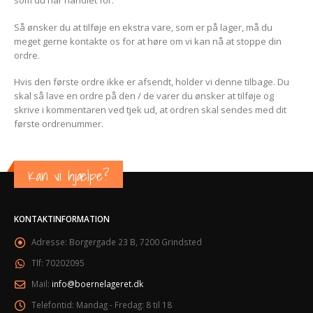
som du har handlet for.
Så ønsker du at tilføje en ekstra vare, som er på lager, må du
meget gerne kontakte os for at høre om vi kan nå at stoppe din
ordre.
Hvis den første ordre ikke er afsendt, holder vi denne tilbage. Du
skal så lave en ordre på den / de varer du ønsker at tilføje og
skrive i kommentaren ved tjek ud, at ordren skal sendes med dit
første ordrenummer.
Kan vi hjælpe?
KONTAKTINFORMATION
Adresse:
Borgergade 23 B, 7200 Grindsted
Tlf:
70202095
Mail:
info@boernelageret.dk
Telefontid:
Mandag - Fredag: 8 til 18