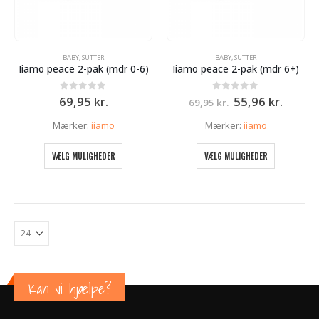
BABY
,
SUTTER
BABY
,
SUTTER
Iiamo peace 2-pak (mdr 0-6)
Iiamo peace 2-pak (mdr 6+)
Den
Den
0
ud af 5
0
ud af 5
69,95
kr.
55,96
kr.
69,95
kr.
oprindelige
aktuel
pris
pris
Mærker:
iiamo
Mærker:
iiamo
var:
er:
69,95 kr..
55,96 k
Dette
Dette
VÆLG MULIGHEDER
VÆLG MULIGHEDER
vare
vare
har
har
flere
flere
varianter.
varianter.
Mulighederne
Mulighed
kan
kan
vælges
vælges
e
på
på
varesiden
varesiden
Kan vi hjælpe?
r..