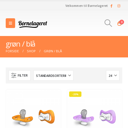
Velkommen til Børnelageret
0
grøn / blå
FORSIDE
SHOP
GRØN / BLÅ
FILTER
-20%