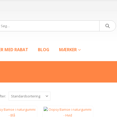
ER MED RABAT
BLOG
MÆRKER
fter: