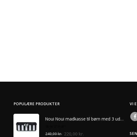
POPULÆRE PRODUKTER
VI 
Noui Noui madkasse til børn med 3 udtagelige rum – Sort
0
ud af 5
Den
Den
220,00
kr.
SE
240,00
kr.