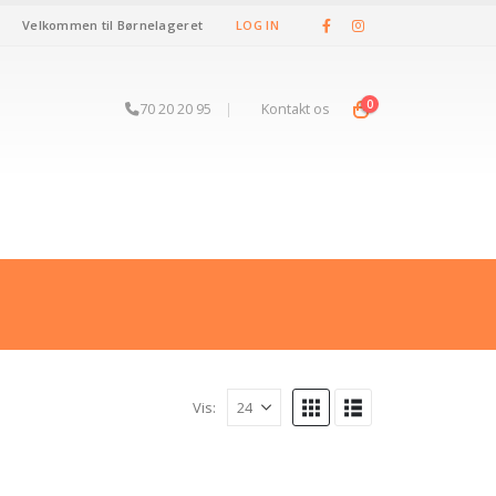
Velkommen til Børnelageret
LOG IN
0
70 20 20 95
|
Kontakt os
Vis: