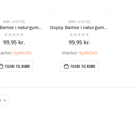
BABY
,
LEGETØJ
BABY
,
LEGETØJ
Oopsy Bamse i naturgummi – Blå
Oopsy Bamse i naturgummi – Hvid
0
ud af 5
0
ud af 5
99,95
kr.
99,95
kr.
ærker:
byMOXO
Mærker:
byMOXO
TILFØJ TIL KURV
TILFØJ TIL KURV