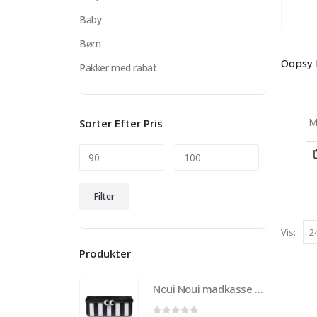
Baby
Børn
Pakker med rabat
M
Sorter Efter Pris
Mindste
Højeste
Filter
pris
pris
Vis:
Produkter
Noui Noui madkasse til børn med 3 udtagelige rum – Sort