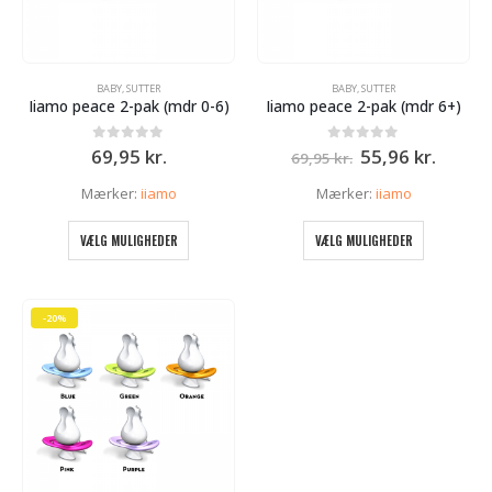
BABY
,
SUTTER
BABY
,
SUTTER
Iiamo peace 2-pak (mdr 0-6)
Iiamo peace 2-pak (mdr 6+)
Den
Den
0
ud af 5
0
ud af 5
69,95
kr.
55,96
kr.
69,95
kr.
oprindelige
aktuel
pris
pris
Mærker:
iiamo
Mærker:
iiamo
var:
er:
69,95 kr..
55,96 k
Dette
Dette
VÆLG MULIGHEDER
VÆLG MULIGHEDER
vare
vare
har
har
flere
flere
varianter.
varianter.
-20%
Mulighederne
Mulighed
kan
kan
vælges
vælges
på
på
varesiden
varesiden
e