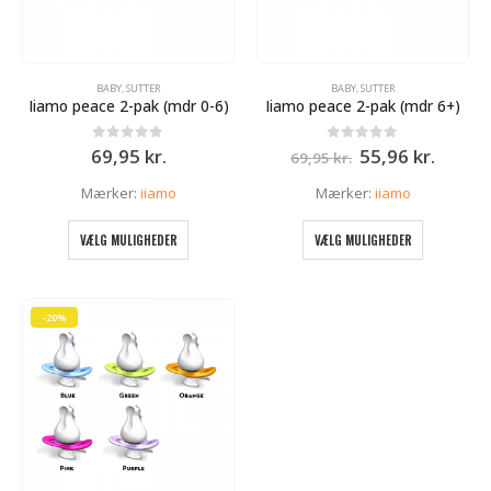
BABY
,
SUTTER
BABY
,
SUTTER
Iiamo peace 2-pak (mdr 0-6)
Iiamo peace 2-pak (mdr 6+)
Den
Den
0
ud af 5
0
ud af 5
69,95
kr.
55,96
kr.
69,95
kr.
oprindelige
aktuel
pris
pris
Mærker:
iiamo
Mærker:
iiamo
var:
er:
69,95 kr..
55,96 k
Dette
Dette
VÆLG MULIGHEDER
VÆLG MULIGHEDER
vare
vare
har
har
flere
flere
varianter.
varianter.
-20%
Mulighederne
Mulighed
kan
kan
vælges
vælges
på
på
varesiden
varesiden
e