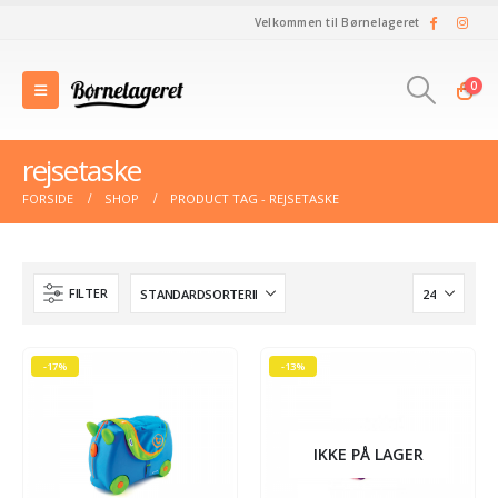
Velkommen til Børnelageret
0
rejsetaske
FORSIDE
SHOP
PRODUCT TAG -
REJSETASKE
FILTER
-17%
-13%
IKKE PÅ LAGER