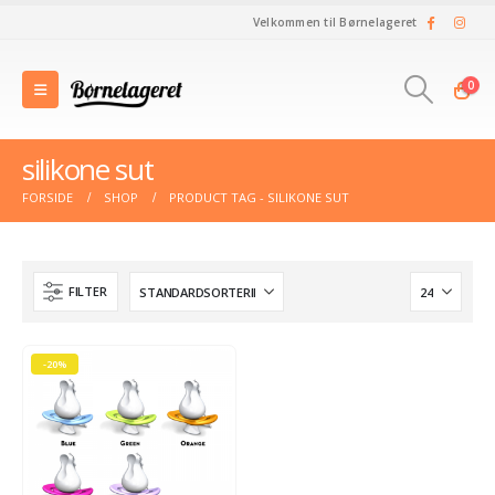
Velkommen til Børnelageret
0
silikone sut
FORSIDE
SHOP
PRODUCT TAG -
SILIKONE SUT
FILTER
-20%