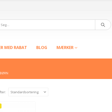
ER MED RABAT
BLOG
MÆRKER
 BØRN
fter: