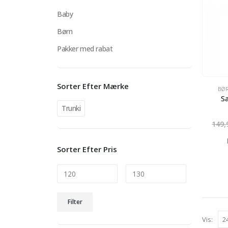
Baby
Børn
Pakker med rabat
Sorter Efter Mærke
BØ
S
Trunki
149
Sorter Efter Pris
Mindste
Højeste
Filter
pris
pris
Vis: