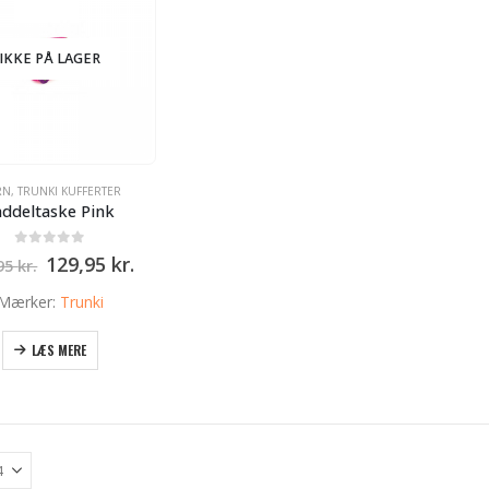
IKKE PÅ LAGER
RN
,
TRUNKI KUFFERTER
addeltaske Pink
0
ud af 5
Den
Den
129,95
kr.
,95
kr.
oprindelige
aktuelle
pris
pris
Mærker:
Trunki
var:
er:
149,95 kr..
129,95 kr..
LÆS MERE