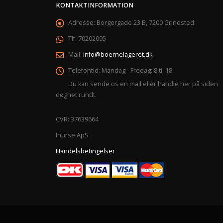
KONTAKTINFORMATION
Adresse:
Borgergade 23 B, 7200 Grindsted
Tlf:
70202095
Mail:
info@boernelageret.dk
Telefontid:
Mandag - Fredag: 8 til 18
Du kan sende os en mail eller handle her på siden
døgnet rundt.
CVR: 37639664
Inurse ApS
Handelsbetingelser