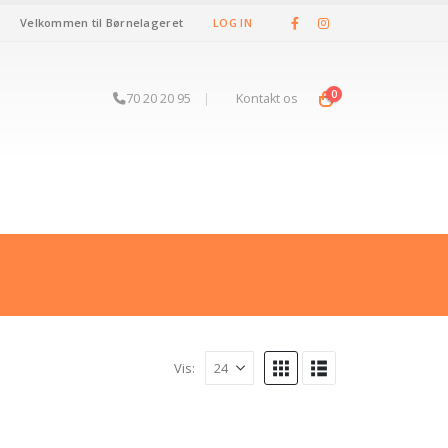
Velkommen til Børnelageret
LOG IN
0
70 20 20 95
|
Kontakt os
Vis: