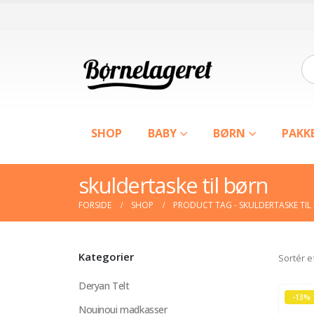
SHOP
BABY
BØRN
PAKK
skuldertaske til børn
FORSIDE
SHOP
PRODUCT TAG -
SKULDERTASKE TIL
Kategorier
Sortér e
Deryan Telt
-13%
Nouinoui madkasser