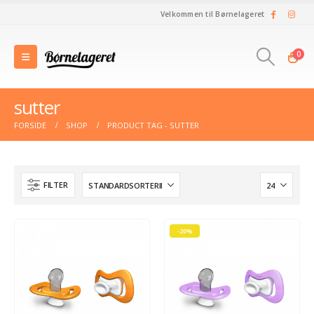
Velkommen til Børnelageret
0
sutter
FORSIDE
SHOP
PRODUCT TAG -
SUTTER
FILTER
-20%