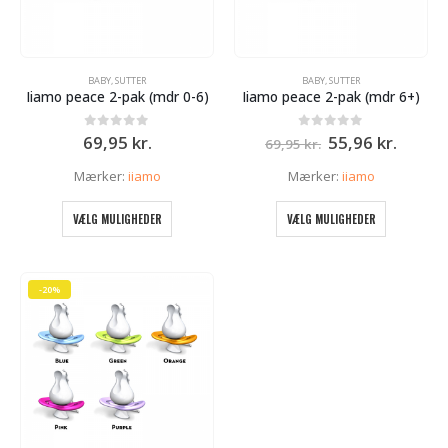
BABY
,
SUTTER
BABY
,
SUTTER
Iiamo peace 2-pak (mdr 0-6)
Iiamo peace 2-pak (mdr 6+)
Den
Den
0
ud af 5
0
ud af 5
69,95
kr.
55,96
kr.
69,95
kr.
oprindelige
aktuel
pris
pris
Mærker:
iiamo
Mærker:
iiamo
var:
er:
69,95 kr..
55,96 k
Dette
Dette
VÆLG MULIGHEDER
VÆLG MULIGHEDER
vare
vare
har
har
flere
flere
varianter.
varianter.
-20%
Mulighederne
Mulighed
kan
kan
vælges
vælges
på
på
varesiden
varesiden
e