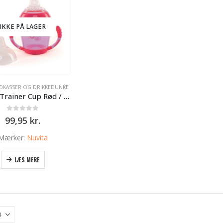
IKKE PÅ LAGER
DKASSER OG DRIKKEDUNKE
Nuvita Trainer Cup Rød / lilla
0
ud af 5
99,95
kr.
Mærker:
Nuvita
LÆS MERE