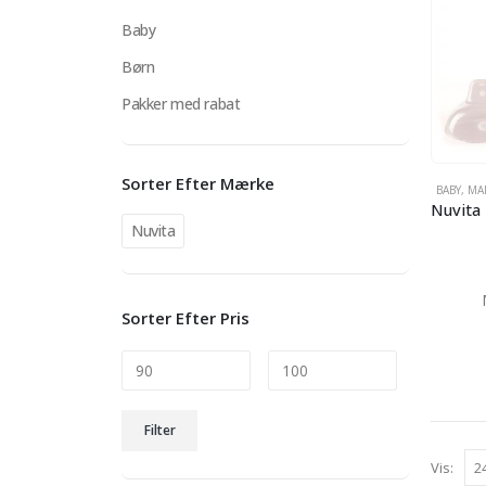
Baby
Børn
Pakker med rabat
Sorter Efter Mærke
BABY
,
MA
Nuvita
Sorter Efter Pris
Mindste
Højeste
Filter
pris
pris
Vis: