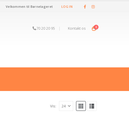
Velkommen til Børnelageret
LOG IN
0
70 20 20 95
|
Kontakt os
Vis: