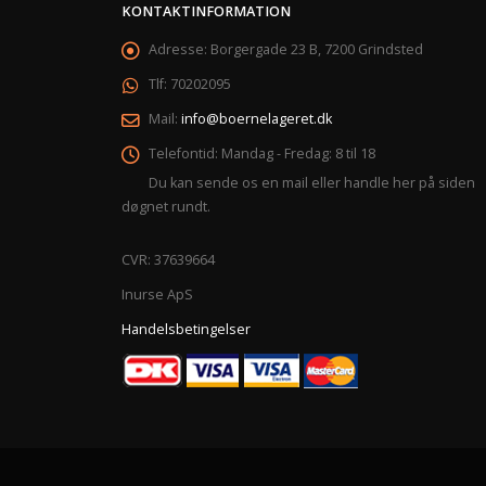
KONTAKTINFORMATION
Adresse:
Borgergade 23 B, 7200 Grindsted
Tlf:
70202095
Mail:
info@boernelageret.dk
Telefontid:
Mandag - Fredag: 8 til 18
Du kan sende os en mail eller handle her på siden
døgnet rundt.
CVR: 37639664
Inurse ApS
Handelsbetingelser