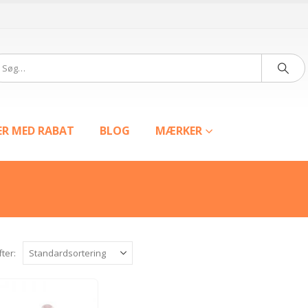
ER MED RABAT
BLOG
MÆRKER
fter: