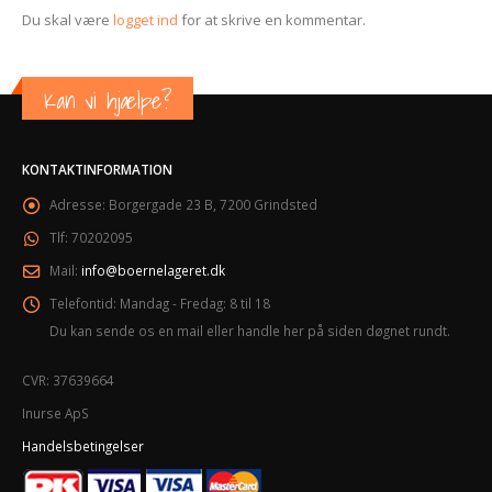
Du skal være
logget ind
for at skrive en kommentar.
Kan vi hjælpe?
KONTAKTINFORMATION
Adresse:
Borgergade 23 B, 7200 Grindsted
Tlf:
70202095
Mail:
info@boernelageret.dk
Telefontid:
Mandag - Fredag: 8 til 18
Du kan sende os en mail eller handle her på siden døgnet rundt.
CVR: 37639664
Inurse ApS
Handelsbetingelser