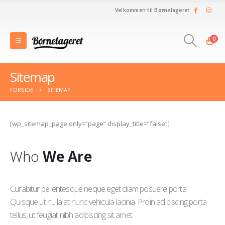
Velkommen til Børnelageret
0
Sitemap
FORSIDE
SITEMAP
[wp_sitemap_page only=”page” display_title=”false”]
Who
We Are
Curabitur pellentesque neque eget diam posuere porta.
Quisque ut nulla at nunc vehicula lacinia. Proin adipiscing porta
tellus, ut feugiat nibh adipiscing sit amet.