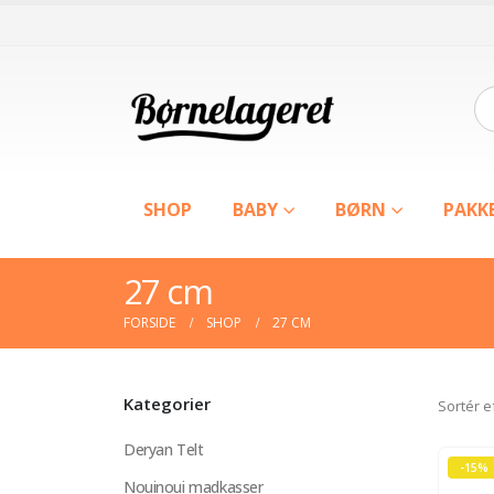
SHOP
BABY
BØRN
PAKK
27 cm
FORSIDE
SHOP
27 CM
Kategorier
Sortér e
Deryan Telt
-15%
Nouinoui madkasser