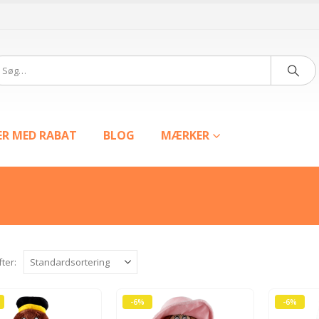
ER MED RABAT
BLOG
MÆRKER
fter:
-6%
-6%