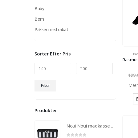
Baby
Børn
Pakker med rabat
Sorter Efter Pris
BA
199
Mindste
Højeste
Mær
Filter
pris
pris
Produkter
Noui Noui madkasse til børn med 3 udtagelige rum – Sort