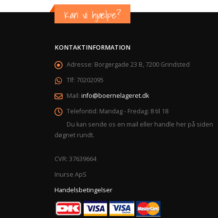
Kan vi hjælpe?
KONTAKTINFORMATION
Adresse:
Borgergade 23 B, 7200 Grindsted
Tlf:
70202095
Mail:
info@boernelageret.dk
Telefontid:
Mandag - Fredag: 8 til 18
Du kan sende os en mail eller handle her på siden
døgnet rundt.
CVR: 37639664
Inurse ApS
Handelsbetingelser