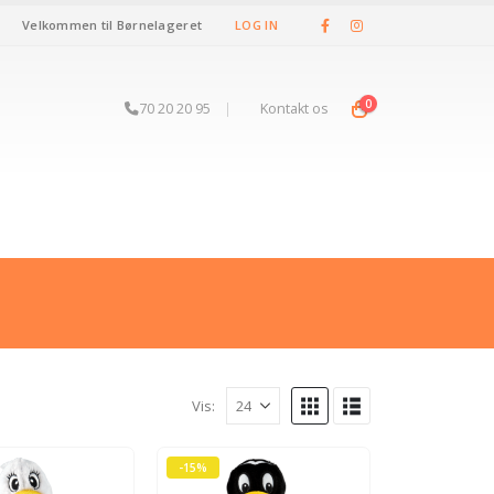
Velkommen til Børnelageret
LOG IN
0
70 20 20 95
|
Kontakt os
Vis:
-15%