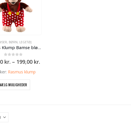
MSER
,
BØRN
,
LEGETØJ
Rasmus Klump Bamse blød Rasmus 27 – 41 cm
0
ud af 5
Prisinterval:
00
kr.
–
199,00
kr.
149,00 kr.
til
ker:
Rasmus klump
199,00 kr.
Dette
VÆLG MULIGHEDER
vare
har
flere
varianter.
Mulighederne
kan
vælges