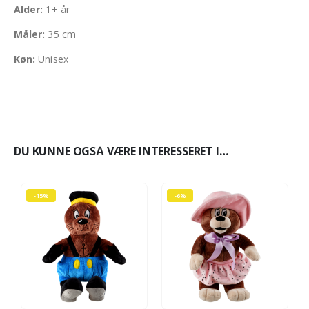
Alder:
1+ år
Måler:
35 cm
Køn:
Unisex
DU KUNNE OGSÅ VÆRE INTERESSERET I…
-15%
-6%