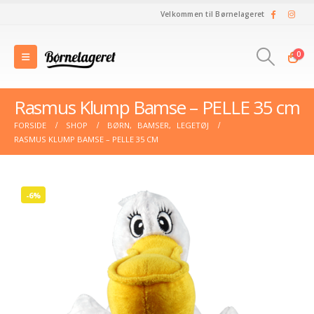
Velkommen til Børnelageret
0
Rasmus Klump Bamse – PELLE 35 cm
FORSIDE
SHOP
BØRN
,
BAMSER
,
LEGETØJ
RASMUS KLUMP BAMSE – PELLE 35 CM
-6%