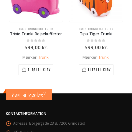
BØRN
,
TRUNKI KUFFERTER
BØRN
,
TRUNKI KUFFERTER
B
Trixie Trunki Rejsekufferter
Tipu Tiger Trunki
0
ud af 5
0
ud af 5
599,00
kr.
599,00
kr.
Mærker:
Trunki
Mærker:
Trunki
TILFØJ TIL KURV
TILFØJ TIL KURV
Kan vi hjælpe?
KONTAKTINFORMATION
Adresse:
Borgergade 23 B, 7200 Grindsted
Tlf:
70202095