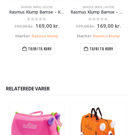
BAMSER
,
BØRN
,
LEGETØJ
BAMSER
,
BØRN
,
LEGETØJ
Rasmus Klump Bamse – Kaptain Skæg 35 cm
Rasmus Klump Bamse – Mille 35cm
Den
Den
Den
Den
0
ud af 5
0
ud af 5
169,00
kr.
169,00
kr.
199,00
kr.
179,00
kr.
oprindelige
aktuelle
oprindelige
aktue
pris
pris
pris
pris
Mærker:
Rasmus klump
Mærker:
Rasmus klump
var:
er:
var:
er:
199,00 kr..
169,00 kr..
179,00 kr..
169,00
TILFØJ TIL KURV
TILFØJ TIL KURV
RELATEREDE VARER