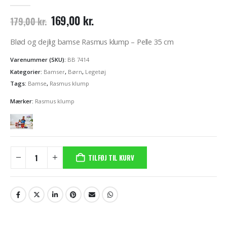
0
out of 5
Den
Den
169,00
kr.
179,00
kr.
oprindelige
aktuelle
pris
pris
Blød og dejlig bamse Rasmus klump – Pelle 35 cm
var:
er:
179,00 kr..
169,00 kr..
Varenummer (SKU):
BB 7414
Kategorier:
Bamser
,
Børn
,
Legetøj
Tags:
Bamse
,
Rasmus klump
Mærker:
Rasmus klump
TILFØJ TIL KURV