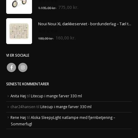
240,00 kr..
220,00 kr..
0
ud af 5
Den
Den
775,00
kr.
1.195,00
kr.
oprindelige
aktuelle
pris
pris
Noui Noui XL dækkeserviet - bordunderlag – Tæl til 100
var:
er:
1.195,00 kr..
775,00 kr..
0
ud af 5
Den
Den
160,00
kr.
180,00
kr.
oprindelige
aktuelle
pris
pris
VI ER SOCIALE
var:
er:
180,00 kr..
160,00 kr..
SENESTE KOMMENTARER
Anita Høj
til
Litecup i mange farver 330 ml
char24hansen
til
Litecup i mange farver 330 ml
Rene Høj
til
Aloka SleepyLight natlampe med fjernbetjening –
Sommerfugl