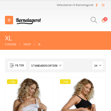
Velkommen til Børnelageret
0
XL
FORSIDE
SHOP
XL
FILTER
-11%
-11%