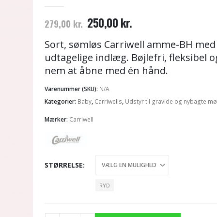
0
out of 5
Den
Den
250,00
kr.
279,00
kr.
oprindelige
aktuelle
pris
pris
Sort, sømløs Carriwell amme-BH med
var:
er:
udtagelige indlæg. Bøjlefri, fleksibel o
279,00 kr..
250,00 kr..
nem at åbne med én hånd.
Varenummer (SKU):
N/A
Kategorier:
Baby
,
Carriwells
,
Udstyr til gravide og nybagte m
Mærker:
Carriwell
STØRRELSE
RYD