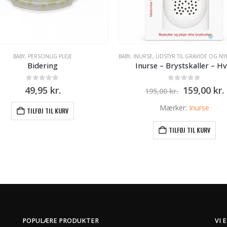
BABY
,
PERSONLIG PLEJE
BABY
,
INURSE
,
UDSTYR TIL GRAVIDE OG NYBAGT
Bidering
Inurse – Brystskaller – Hv
0
ud af 5
0
ud af 5
Den
49,95
kr.
159,00
kr.
195,00
kr.
oprindeli
pris
Mærker:
Inurse
TILFØJ TIL KURV
var:
e
195,00 kr..
TILFØJ TIL KURV
POPULÆRE PRODUKTER
VI 