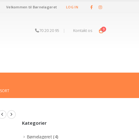
Velkommen til Børnelageret
LOG IN
0
70 20 20 95
|
Kontakt os
 SORT
Kategorier
Børnelageret
(4)