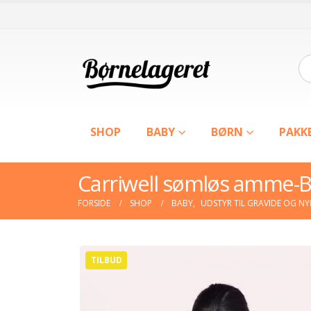
SHOP
BABY
BØRN
PAKK
Carriwell sømløs amme-B
FORSIDE
SHOP
BABY
,
UDSTYR TIL GRAVIDE OG N
TILBUD