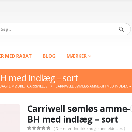
ER MED RABAT
BLOG
MÆRKER
H med indlæg – sort
YBAGTE MØDRE
,
CARRIWELLS
CARRIWELL SØMLØS AMME-BH MED INDLÆG –
Carriwell sømløs amme-
BH med indlæg – sort
( Der er endnu ikke nogle anmeldelser. )