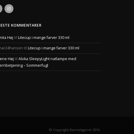
NESTE KOMMENTARER
nita Høj
til
Litecup i mange farver 330 ml
har24hansen
til
Litecup i mange farver 330 ml
ene Høj
til
Aloka SleepyLight natlampe med
jernbetjening – Sommerfugl
© Copyright Børnelageret 2016.