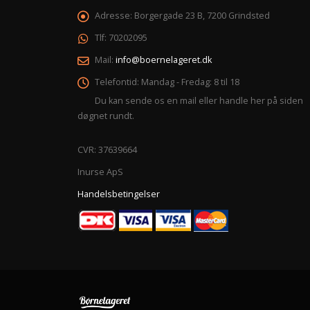
Adresse:
Borgergade 23 B, 7200 Grindsted
Tlf:
70202095
Mail:
info@boernelageret.dk
Telefontid:
Mandag - Fredag: 8 til 18
Du kan sende os en mail eller handle her på siden
døgnet rundt.
CVR: 37639664
Inurse ApS
Handelsbetingelser