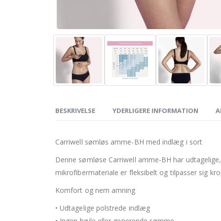
BESKRIVELSE
YDERLIGERE INFORMATION
A
Carriwell sømløs amme-BH med indlæg i sort
Denne sømløse Carriwell amme-BH har udtagelige, 
mikrofibermateriale er fleksibelt og tilpasser sig k
Komfort og nem amning
• Udtagelige polstrede indlæg
• Ingen bøjle eller generende sømme