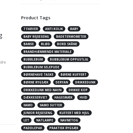
Product Tags
7 FARVER
ANTI KOLIK
BABY
g
BABY REJSESENG
BADETERMOMETER
BAMSE
BLØD
BORD SKÅNE
BRANDHÆMMENDE MATERIALE
BUBBLEBUM
BUBBLEBUM OPPUSTLIG
ødre
BUBBLEBUM SELEPUDE
BØRNEHAVE TASKE
BØRNE KUFFERT
BØRNE RYGSÆK
DERYAN
DRIKKEDUNK
DRIKKEDUNK MED NAVN
DRIKKE KOP
DÆKKESERVIET
HAGESMÆK
HVID
IIAMO
IIAMO SUTTER
JUNIOR REJSESENG
KUFFERT MED HJUL
LET
NATLAMPE
NAVNETOG
PADDLEPAK
PRAKTISK RYGSÆK