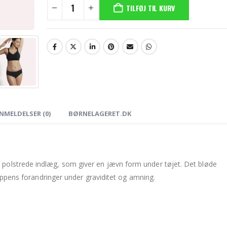
TILFØJ TIL KURV
NMELDELSER (0)
BØRNELAGERET.DK
polstrede indlæg, som giver en jævn form under tøjet. Det bløde
roppens forandringer under graviditet og amning.