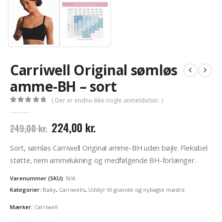
Carriwell Original sømløs
amme-BH – sort
( Der er endnu ikke nogle anmeldelser. )
0
out of 5
Den
Den
224,00
kr.
249,00
kr.
oprindelige
aktuelle
pris
pris
Sort, sømløs Carriwell Original amme-BH uden bøjle. Fleksibel
var:
er:
støtte, nem ammelukning og medfølgende BH-forlænger.
249,00 kr..
224,00 kr..
Varenummer (SKU):
N/A
Kategorier:
Baby
,
Carriwells
,
Udstyr til gravide og nybagte mødre
Mærker:
Carriwell