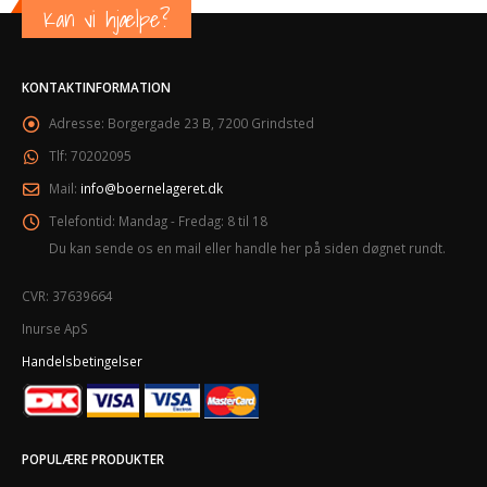
Kan vi hjælpe?
KONTAKTINFORMATION
Adresse:
Borgergade 23 B, 7200 Grindsted
Tlf:
70202095
Mail:
info@boernelageret.dk
Telefontid:
Mandag - Fredag: 8 til 18
Du kan sende os en mail eller handle her på siden døgnet rundt.
CVR: 37639664
Inurse ApS
Handelsbetingelser
POPULÆRE PRODUKTER