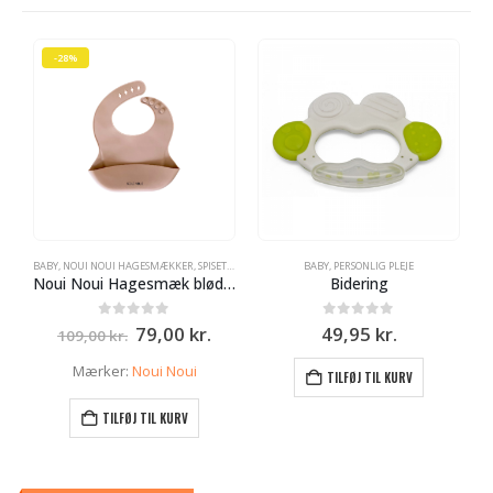
-28%
BABY
,
NOUI NOUI HAGESMÆKKER
,
SPISETID
BABY
,
PERSONLIG PLEJE
Noui Noui Hagesmæk blød og behagelig – Gammel Rosa
Bidering
Den
Den
0
ud af 5
0
ud af 5
79,00
kr.
49,95
kr.
109,00
kr.
oprindelige
aktuelle
pris
pris
Mærker:
Noui Noui
TILFØJ TIL KURV
var:
er:
109,00 kr..
79,00 kr..
TILFØJ TIL KURV