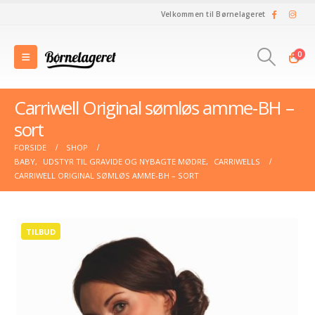
Velkommen til Børnelageret
0
Carriwell Original sømløs amme-BH –
sort
FORSIDE
SHOP
BABY
,
UDSTYR TIL GRAVIDE OG NYBAGTE MØDRE
,
CARRIWELLS
CARRIWELL ORIGINAL SØMLØS AMME-BH – SORT
TILBUD